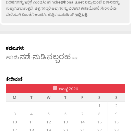
ಬರಹಗಳನ್ನು ಇಲ್ಲಿಗೆ ಮಿಂಚಿಸಿ:
minche@honalu.net
ನಿಮ್ಮ ಮಿಂಚೆ ವಿಳಾಸವನ್ನು
ಗುಟ್ಟಾಗಿಡಲಾಗುತ್ತದೆ. ಚಿತ್ರಗಳಿದ್ದರೆ ಅವುಗಳನ್ನು ಬರಹದ ಕಡತದೊಡನೆ ಸೇರಿಸಬೇಡಿ,
ಬೇರೆಯಾಗಿ ಮಿಂಚೆಗೆ ಅಂಟಿಸಿ. ಹೆಚ್ಚಿನ ಮಾಹಿತಿಗಾಗಿ
ಇಲ್ಲಿ ಒತ್ತಿ
.
ಕವಲುಗಳು
ನಲ್ಬರಹ
ನಡೆ-ನುಡಿ
ಅರಿಮೆ
ನಾಡು
ತೇದಿಮಣೆ
ಆಗಸ್ಟ್ 2026
M
T
W
T
F
S
S
1
2
3
4
5
6
7
8
9
10
11
12
13
14
15
16
17
18
19
20
21
22
23