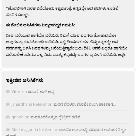
“ಹೊನಲಿಗಾಗಿ ಬರಹ ಬರೆಯೋದು ಕಶ್ಟವಾಗುತ್ತೆ. ಕನ್ನಡದ್ದೇ ಆದ ಪದಗಳು ಕೂಡಲೆ
ನೆನಪಿಗೆ ಬರಲ್ಲ”…
ಈ ಮೇಲಿನ ಅನಿಸಿಕೆಗಳು ನಿಮ್ಮದಾಗಿದ್ದರೆ ಗಮನಿಸಿ:
ನೀವು ಬರೆಯುವ ಹಾಗೆಯೇ ಬರೆಯಿರಿ. ನಿಮಗೆ ಯಾವ ಪದಗಳು ತೋಚುವುದೋ
ಅವುಗಳನ್ನು ಬಳಸಿಕೊಂಡೇ ಬರೆಯಿರಿ. ಇಲ್ಲಿ ಕೆಲವರು ಬಹಳ ಹೆಚ್ಚು ಕನ್ನಡದ್ದೇ ಆದ
ಪದಗಳನ್ನು ಬಳಸಿ ಬರಹಗಳನ್ನು ಬರೆಯುತ್ತಿದ್ದಾರೆಂಬುದು ದಿಟ. ಆದರೆ ಎಲ್ಲರೂ ಹಾಗೆಯೇ
ಬರೆಯಬೇಕೆಂದೇನೂ ಇಲ್ಲ. ನಿಮಗಾದಶ್ಟು ಕನ್ನಡದ್ದೇ ಪದಗಳನ್ನು ಬಳಸಿ ಬರೆಯಿರಿ, ಅಶ್ಟೇ.
ಇತ್ತೀಚಿನ ಅನಿಸಿಕೆಗಳು
Viren
on
ಹುಣಸೆ ಹುಳಿ ಅನ್ನ
Janardhana Relekar
on
ಮರದ ನೆರಳನು ಮರವೇ ನುಂಗಿ ಹಾಕಿದಾಗ…
rjnivah
on
ಮನಸೂರೆಗೊಳ್ಳುವ ಲೈಟ್ಲಮ್ ಕಣಿವೆ
Siddanagouda kalakeri
on
ಬಾದಮಿ ಅಮವಾಸ್ಯೆ: ಚಬನೂರ ಅಮೋಗ ಸಿದ್ದನ
ಹೇಳಿಕೆ