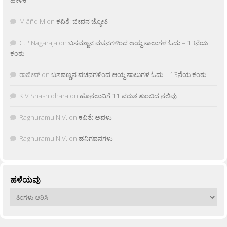
M âñd M
on
ಕವಿತೆ: ಜೀವನ ಜ್ಯೋತಿ
C.P.Nagaraja
on
ಬಸವಣ್ಣನ ವಚನಗಳಿಂದ ಆಯ್ದ ಸಾಲುಗಳ ಓದು – 13ನೆಯ
ಕಂತು
ರಾಜೀವ್
on
ಬಸವಣ್ಣನ ವಚನಗಳಿಂದ ಆಯ್ದ ಸಾಲುಗಳ ಓದು – 13ನೆಯ ಕಂತು
K.V Shashidhara
on
ಹೊನಲುವಿಗೆ 11 ವರುಶ ತುಂಬಿದ ನಲಿವು
Raghuramu N.V.
on
ಕವಿತೆ: ಅವಳು
Raghuramu N.V.
on
ಹನಿಗವನಗಳು
ಹಳೆಯವು
ಹಳೆಯವು