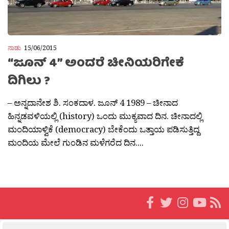
ನಾಡು
15/06/2015
“ಜೂನ್ 4” ಅಂದರೆ ಚೀನಿಯರಿಗೇಕೆ
ದಿಗಿಲು ?
– ಅನ್ನದಾನೇಶ ಶಿ. ಸಂಕದಾಳ. ಜೂನ್ 4 1989 – ಚೀನಾದ
ಹಿನ್ನಡವಳಿಯಲ್ಲಿ (history) ಒಂದು ಮುಕ್ಯವಾದ ದಿನ. ಚೀನಾದಲ್ಲಿ
ಮಂದಿಯಾಳ್ವಿಕೆ (democracy) ಬೇಕೆಂದು ಒತ್ತಾಯ ಪಡಿಸುತ್ತಿದ್ದ
ಮಂದಿಯ ಮೇಲೆ ಗುಂಡಿನ ಮಳೆಗರೆದ ದಿನ....