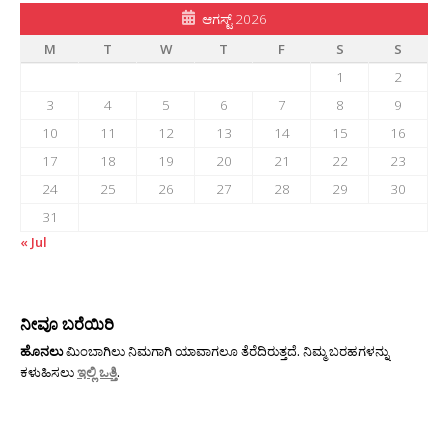
ಆಗಸ್ಟ್ 2026
M
T
W
T
F
S
S
1
2
3
4
5
6
7
8
9
10
11
12
13
14
15
16
17
18
19
20
21
22
23
24
25
26
27
28
29
30
31
« Jul
ನೀವೂ ಬರೆಯಿರಿ
ಹೊನಲು
ಮಿಂಬಾಗಿಲು ನಿಮಗಾಗಿ ಯಾವಾಗಲೂ ತೆರೆದಿರುತ್ತದೆ. ನಿಮ್ಮ ಬರಹಗಳನ್ನು
ಕಳುಹಿಸಲು
ಇಲ್ಲಿ ಒತ್ತಿ
.