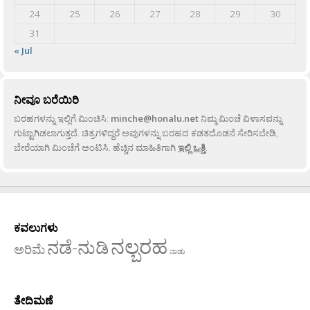
24
25
26
27
28
29
30
31
« Jul
ನೀವೂ ಬರೆಯಿರಿ
ಬರಹಗಳನ್ನು ಇಲ್ಲಿಗೆ ಮಿಂಚಿಸಿ:
minche@honalu.net
ನಿಮ್ಮ ಮಿಂಚೆ ವಿಳಾಸವನ್ನು
ಗುಟ್ಟಾಗಿಡಲಾಗುತ್ತದೆ. ಚಿತ್ರಗಳಿದ್ದರೆ ಅವುಗಳನ್ನು ಬರಹದ ಕಡತದೊಡನೆ ಸೇರಿಸಬೇಡಿ,
ಬೇರೆಯಾಗಿ ಮಿಂಚೆಗೆ ಅಂಟಿಸಿ. ಹೆಚ್ಚಿನ ಮಾಹಿತಿಗಾಗಿ
ಇಲ್ಲಿ ಒತ್ತಿ
.
ಕವಲುಗಳು
ನಲ್ಬರಹ
ನಡೆ-ನುಡಿ
ಅರಿಮೆ
ನಾಡು
ತೇದಿಮಣೆ