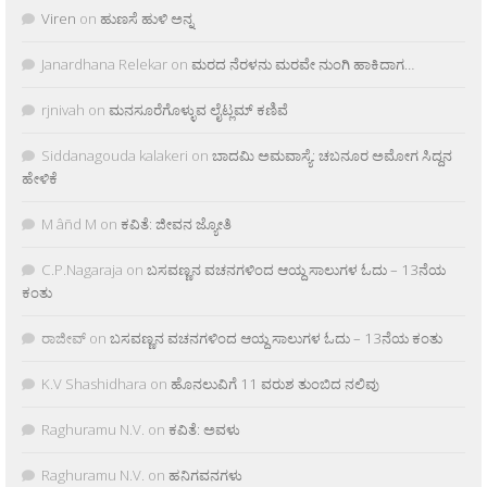
Viren
on
ಹುಣಸೆ ಹುಳಿ ಅನ್ನ
Janardhana Relekar
on
ಮರದ ನೆರಳನು ಮರವೇ ನುಂಗಿ ಹಾಕಿದಾಗ…
rjnivah
on
ಮನಸೂರೆಗೊಳ್ಳುವ ಲೈಟ್ಲಮ್ ಕಣಿವೆ
Siddanagouda kalakeri
on
ಬಾದಮಿ ಅಮವಾಸ್ಯೆ: ಚಬನೂರ ಅಮೋಗ ಸಿದ್ದನ
ಹೇಳಿಕೆ
M âñd M
on
ಕವಿತೆ: ಜೀವನ ಜ್ಯೋತಿ
C.P.Nagaraja
on
ಬಸವಣ್ಣನ ವಚನಗಳಿಂದ ಆಯ್ದ ಸಾಲುಗಳ ಓದು – 13ನೆಯ
ಕಂತು
ರಾಜೀವ್
on
ಬಸವಣ್ಣನ ವಚನಗಳಿಂದ ಆಯ್ದ ಸಾಲುಗಳ ಓದು – 13ನೆಯ ಕಂತು
K.V Shashidhara
on
ಹೊನಲುವಿಗೆ 11 ವರುಶ ತುಂಬಿದ ನಲಿವು
Raghuramu N.V.
on
ಕವಿತೆ: ಅವಳು
Raghuramu N.V.
on
ಹನಿಗವನಗಳು