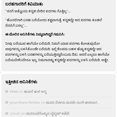
ಬರಹಗಾರರಿಗೆ ಕಿವಿಮಾತು
“ನನಗೆ ಅಶ್ಟೊಂದು ಕನ್ನಡ ಬೇರಿನ ಪದಗಳು ಗೊತ್ತಿಲ್ಲ”…
“ಹೊನಲಿಗಾಗಿ ಬರಹ ಬರೆಯೋದು ಕಶ್ಟವಾಗುತ್ತೆ. ಕನ್ನಡದ್ದೇ ಆದ ಪದಗಳು ಕೂಡಲೆ
ನೆನಪಿಗೆ ಬರಲ್ಲ”…
ಈ ಮೇಲಿನ ಅನಿಸಿಕೆಗಳು ನಿಮ್ಮದಾಗಿದ್ದರೆ ಗಮನಿಸಿ:
ನೀವು ಬರೆಯುವ ಹಾಗೆಯೇ ಬರೆಯಿರಿ. ನಿಮಗೆ ಯಾವ ಪದಗಳು ತೋಚುವುದೋ
ಅವುಗಳನ್ನು ಬಳಸಿಕೊಂಡೇ ಬರೆಯಿರಿ. ಇಲ್ಲಿ ಕೆಲವರು ಬಹಳ ಹೆಚ್ಚು ಕನ್ನಡದ್ದೇ ಆದ
ಪದಗಳನ್ನು ಬಳಸಿ ಬರಹಗಳನ್ನು ಬರೆಯುತ್ತಿದ್ದಾರೆಂಬುದು ದಿಟ. ಆದರೆ ಎಲ್ಲರೂ ಹಾಗೆಯೇ
ಬರೆಯಬೇಕೆಂದೇನೂ ಇಲ್ಲ. ನಿಮಗಾದಶ್ಟು ಕನ್ನಡದ್ದೇ ಪದಗಳನ್ನು ಬಳಸಿ ಬರೆಯಿರಿ, ಅಶ್ಟೇ.
ಇತ್ತೀಚಿನ ಅನಿಸಿಕೆಗಳು
Viren
on
ಹುಣಸೆ ಹುಳಿ ಅನ್ನ
Janardhana Relekar
on
ಮರದ ನೆರಳನು ಮರವೇ ನುಂಗಿ ಹಾಕಿದಾಗ…
rjnivah
on
ಮನಸೂರೆಗೊಳ್ಳುವ ಲೈಟ್ಲಮ್ ಕಣಿವೆ