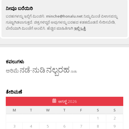
ನೀವೂ ಬರೆಯಿರಿ
ಬರಹಗಳನ್ನು ಇಲ್ಲಿಗೆ ಮಿಂಚಿಸಿ:
minche@honalu.net
ನಿಮ್ಮ ಮಿಂಚೆ ವಿಳಾಸವನ್ನು
ಗುಟ್ಟಾಗಿಡಲಾಗುತ್ತದೆ. ಚಿತ್ರಗಳಿದ್ದರೆ ಅವುಗಳನ್ನು ಬರಹದ ಕಡತದೊಡನೆ ಸೇರಿಸಬೇಡಿ,
ಬೇರೆಯಾಗಿ ಮಿಂಚೆಗೆ ಅಂಟಿಸಿ. ಹೆಚ್ಚಿನ ಮಾಹಿತಿಗಾಗಿ
ಇಲ್ಲಿ ಒತ್ತಿ
.
ಕವಲುಗಳು
ನಲ್ಬರಹ
ನಡೆ-ನುಡಿ
ಅರಿಮೆ
ನಾಡು
ತೇದಿಮಣೆ
ಆಗಸ್ಟ್ 2026
M
T
W
T
F
S
S
1
2
3
4
5
6
7
8
9