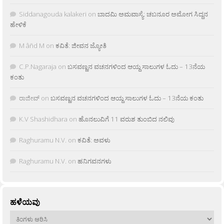
Siddanagouda kalakeri
on
ಬಾದಮಿ ಅಮವಾಸ್ಯೆ: ಚಬನೂರ ಅಮೋಗ ಸಿದ್ದನ
ಹೇಳಿಕೆ
M âñd M
on
ಕವಿತೆ: ಜೀವನ ಜ್ಯೋತಿ
C.P.Nagaraja
on
ಬಸವಣ್ಣನ ವಚನಗಳಿಂದ ಆಯ್ದ ಸಾಲುಗಳ ಓದು – 13ನೆಯ
ಕಂತು
ರಾಜೀವ್
on
ಬಸವಣ್ಣನ ವಚನಗಳಿಂದ ಆಯ್ದ ಸಾಲುಗಳ ಓದು – 13ನೆಯ ಕಂತು
K.V Shashidhara
on
ಹೊನಲುವಿಗೆ 11 ವರುಶ ತುಂಬಿದ ನಲಿವು
Raghuramu N.V.
on
ಕವಿತೆ: ಅವಳು
Raghuramu N.V.
on
ಹನಿಗವನಗಳು
ಹಳೆಯವು
ಹಳೆಯವು