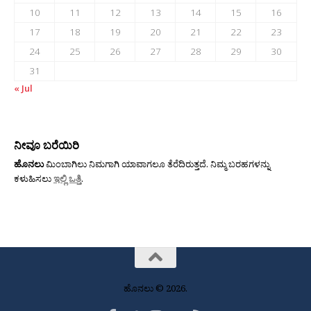
10
11
12
13
14
15
16
17
18
19
20
21
22
23
24
25
26
27
28
29
30
31
« Jul
ನೀವೂ ಬರೆಯಿರಿ
ಹೊನಲು
ಮಿಂಬಾಗಿಲು ನಿಮಗಾಗಿ ಯಾವಾಗಲೂ ತೆರೆದಿರುತ್ತದೆ. ನಿಮ್ಮ ಬರಹಗಳನ್ನು
ಕಳುಹಿಸಲು
ಇಲ್ಲಿ ಒತ್ತಿ
.
ಹೊನಲು © 2026.