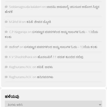
Siddanagouda kalakeri
on
ಬಾದಮಿ ಅಮವಾಸ್ಯೆ: ಚಬನೂರ ಅಮೋಗ ಸಿದ್ದನ
ಹೇಳಿಕೆ
M âñd M
on
ಕವಿತೆ: ಜೀವನ ಜ್ಯೋತಿ
C.P.Nagaraja
on
ಬಸವಣ್ಣನ ವಚನಗಳಿಂದ ಆಯ್ದ ಸಾಲುಗಳ ಓದು – 13ನೆಯ
ಕಂತು
ರಾಜೀವ್
on
ಬಸವಣ್ಣನ ವಚನಗಳಿಂದ ಆಯ್ದ ಸಾಲುಗಳ ಓದು – 13ನೆಯ ಕಂತು
K.V Shashidhara
on
ಹೊನಲುವಿಗೆ 11 ವರುಶ ತುಂಬಿದ ನಲಿವು
Raghuramu N.V.
on
ಕವಿತೆ: ಅವಳು
Raghuramu N.V.
on
ಹನಿಗವನಗಳು
ಹಳೆಯವು
ಹಳೆಯವು