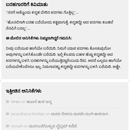
ಬರಹಗಾರರಿಗೆ ಕಿವಿಮಾತು
“ನನಗೆ ಅಶ್ಟೊಂದು ಕನ್ನಡ ಬೇರಿನ ಪದಗಳು ಗೊತ್ತಿಲ್ಲ”…
“ಹೊನಲಿಗಾಗಿ ಬರಹ ಬರೆಯೋದು ಕಶ್ಟವಾಗುತ್ತೆ. ಕನ್ನಡದ್ದೇ ಆದ ಪದಗಳು ಕೂಡಲೆ
ನೆನಪಿಗೆ ಬರಲ್ಲ”…
ಈ ಮೇಲಿನ ಅನಿಸಿಕೆಗಳು ನಿಮ್ಮದಾಗಿದ್ದರೆ ಗಮನಿಸಿ:
ನೀವು ಬರೆಯುವ ಹಾಗೆಯೇ ಬರೆಯಿರಿ. ನಿಮಗೆ ಯಾವ ಪದಗಳು ತೋಚುವುದೋ
ಅವುಗಳನ್ನು ಬಳಸಿಕೊಂಡೇ ಬರೆಯಿರಿ. ಇಲ್ಲಿ ಕೆಲವರು ಬಹಳ ಹೆಚ್ಚು ಕನ್ನಡದ್ದೇ ಆದ
ಪದಗಳನ್ನು ಬಳಸಿ ಬರಹಗಳನ್ನು ಬರೆಯುತ್ತಿದ್ದಾರೆಂಬುದು ದಿಟ. ಆದರೆ ಎಲ್ಲರೂ ಹಾಗೆಯೇ
ಬರೆಯಬೇಕೆಂದೇನೂ ಇಲ್ಲ. ನಿಮಗಾದಶ್ಟು ಕನ್ನಡದ್ದೇ ಪದಗಳನ್ನು ಬಳಸಿ ಬರೆಯಿರಿ, ಅಶ್ಟೇ.
ಇತ್ತೀಚಿನ ಅನಿಸಿಕೆಗಳು
Viren
on
ಹುಣಸೆ ಹುಳಿ ಅನ್ನ
Janardhana Relekar
on
ಮರದ ನೆರಳನು ಮರವೇ ನುಂಗಿ ಹಾಕಿದಾಗ…
rjnivah
on
ಮನಸೂರೆಗೊಳ್ಳುವ ಲೈಟ್ಲಮ್ ಕಣಿವೆ