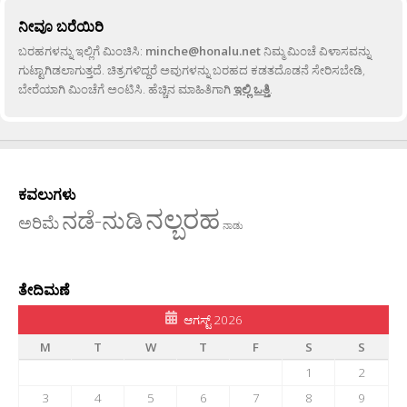
ನೀವೂ ಬರೆಯಿರಿ
ಬರಹಗಳನ್ನು ಇಲ್ಲಿಗೆ ಮಿಂಚಿಸಿ:
minche@honalu.net
ನಿಮ್ಮ ಮಿಂಚೆ ವಿಳಾಸವನ್ನು
ಗುಟ್ಟಾಗಿಡಲಾಗುತ್ತದೆ. ಚಿತ್ರಗಳಿದ್ದರೆ ಅವುಗಳನ್ನು ಬರಹದ ಕಡತದೊಡನೆ ಸೇರಿಸಬೇಡಿ,
ಬೇರೆಯಾಗಿ ಮಿಂಚೆಗೆ ಅಂಟಿಸಿ. ಹೆಚ್ಚಿನ ಮಾಹಿತಿಗಾಗಿ
ಇಲ್ಲಿ ಒತ್ತಿ
.
ಕವಲುಗಳು
ನಲ್ಬರಹ
ನಡೆ-ನುಡಿ
ಅರಿಮೆ
ನಾಡು
ತೇದಿಮಣೆ
ಆಗಸ್ಟ್ 2026
M
T
W
T
F
S
S
1
2
3
4
5
6
7
8
9