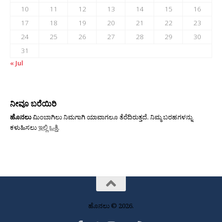
10
11
12
13
14
15
16
17
18
19
20
21
22
23
24
25
26
27
28
29
30
31
« Jul
ನೀವೂ ಬರೆಯಿರಿ
ಹೊನಲು
ಮಿಂಬಾಗಿಲು ನಿಮಗಾಗಿ ಯಾವಾಗಲೂ ತೆರೆದಿರುತ್ತದೆ. ನಿಮ್ಮ ಬರಹಗಳನ್ನು
ಕಳುಹಿಸಲು
ಇಲ್ಲಿ ಒತ್ತಿ
.
ಹೊನಲು © 2026.