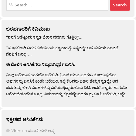
Search
for:
ಬರಹಗಾರರಿಗೆ ಕಿವಿಮಾತು
“ನನಗೆ ಅಶ್ಟೊಂದು ಕನ್ನಡ ಬೇರಿನ ಪದಗಳು ಗೊತ್ತಿಲ್ಲ”…
“ಹೊನಲಿಗಾಗಿ ಬರಹ ಬರೆಯೋದು ಕಶ್ಟವಾಗುತ್ತೆ. ಕನ್ನಡದ್ದೇ ಆದ ಪದಗಳು ಕೂಡಲೆ
ನೆನಪಿಗೆ ಬರಲ್ಲ”…
ಈ ಮೇಲಿನ ಅನಿಸಿಕೆಗಳು ನಿಮ್ಮದಾಗಿದ್ದರೆ ಗಮನಿಸಿ:
ನೀವು ಬರೆಯುವ ಹಾಗೆಯೇ ಬರೆಯಿರಿ. ನಿಮಗೆ ಯಾವ ಪದಗಳು ತೋಚುವುದೋ
ಅವುಗಳನ್ನು ಬಳಸಿಕೊಂಡೇ ಬರೆಯಿರಿ. ಇಲ್ಲಿ ಕೆಲವರು ಬಹಳ ಹೆಚ್ಚು ಕನ್ನಡದ್ದೇ ಆದ
ಪದಗಳನ್ನು ಬಳಸಿ ಬರಹಗಳನ್ನು ಬರೆಯುತ್ತಿದ್ದಾರೆಂಬುದು ದಿಟ. ಆದರೆ ಎಲ್ಲರೂ ಹಾಗೆಯೇ
ಬರೆಯಬೇಕೆಂದೇನೂ ಇಲ್ಲ. ನಿಮಗಾದಶ್ಟು ಕನ್ನಡದ್ದೇ ಪದಗಳನ್ನು ಬಳಸಿ ಬರೆಯಿರಿ, ಅಶ್ಟೇ.
ಇತ್ತೀಚಿನ ಅನಿಸಿಕೆಗಳು
Viren
on
ಹುಣಸೆ ಹುಳಿ ಅನ್ನ