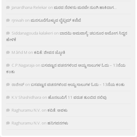
Janardhana Relekar
on
ಮರದ ನೆರಳನು ಮರವೇ ನುಂಗಿ ಹಾಕಿದಾಗ…
rjnivah
on
ಮನಸೂರೆಗೊಳ್ಳುವ ಲೈಟ್ಲಮ್ ಕಣಿವೆ
Siddanagouda kalakeri
on
ಬಾದಮಿ ಅಮವಾಸ್ಯೆ: ಚಬನೂರ ಅಮೋಗ ಸಿದ್ದನ
ಹೇಳಿಕೆ
M âñd M
on
ಕವಿತೆ: ಜೀವನ ಜ್ಯೋತಿ
C.P.Nagaraja
on
ಬಸವಣ್ಣನ ವಚನಗಳಿಂದ ಆಯ್ದ ಸಾಲುಗಳ ಓದು – 13ನೆಯ
ಕಂತು
ರಾಜೀವ್
on
ಬಸವಣ್ಣನ ವಚನಗಳಿಂದ ಆಯ್ದ ಸಾಲುಗಳ ಓದು – 13ನೆಯ ಕಂತು
K.V Shashidhara
on
ಹೊನಲುವಿಗೆ 11 ವರುಶ ತುಂಬಿದ ನಲಿವು
Raghuramu N.V.
on
ಕವಿತೆ: ಅವಳು
Raghuramu N.V.
on
ಹನಿಗವನಗಳು