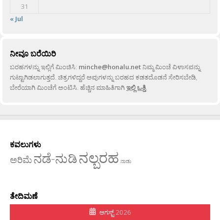
31
« Jul
ನೀವೂ ಬರೆಯಿರಿ
ಬರಹಗಳನ್ನು ಇಲ್ಲಿಗೆ ಮಿಂಚಿಸಿ:
minche@honalu.net
ನಿಮ್ಮ ಮಿಂಚೆ ವಿಳಾಸವನ್ನು
ಗುಟ್ಟಾಗಿಡಲಾಗುತ್ತದೆ. ಚಿತ್ರಗಳಿದ್ದರೆ ಅವುಗಳನ್ನು ಬರಹದ ಕಡತದೊಡನೆ ಸೇರಿಸಬೇಡಿ,
ಬೇರೆಯಾಗಿ ಮಿಂಚೆಗೆ ಅಂಟಿಸಿ. ಹೆಚ್ಚಿನ ಮಾಹಿತಿಗಾಗಿ
ಇಲ್ಲಿ ಒತ್ತಿ
.
ಕವಲುಗಳು
ನಲ್ಬರಹ
ನಡೆ-ನುಡಿ
ಅರಿಮೆ
ನಾಡು
ತೇದಿಮಣೆ
ಆಗಸ್ಟ್ 2026