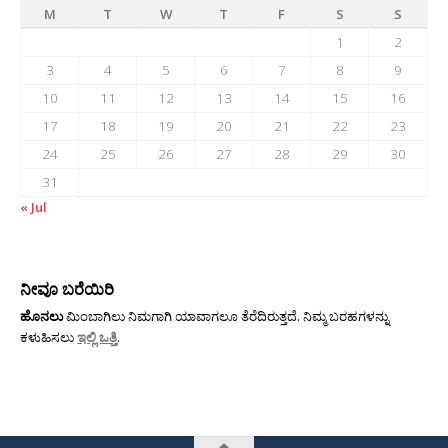
M
T
W
T
F
S
S
1
2
3
4
5
6
7
8
9
10
11
12
13
14
15
16
17
18
19
20
21
22
23
24
25
26
27
28
29
30
31
« Jul
ನೀವೂ ಬರೆಯಿರಿ
ಹೊನಲು
ಮಿಂಬಾಗಿಲು ನಿಮಗಾಗಿ ಯಾವಾಗಲೂ ತೆರೆದಿರುತ್ತದೆ. ನಿಮ್ಮ ಬರಹಗಳನ್ನು
ಕಳುಹಿಸಲು
ಇಲ್ಲಿ ಒತ್ತಿ
.