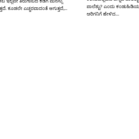
ಆಟ ಇಲ್ಲವೇ ತಿರುಗಾಟದ ಕಡೆಗೆ ಮನಸ್ಸು
ಪಾಲೆಶ್ಟು? ಎಂದು ಕಂಡುಹಿಡಿ
ತದೆ. ಕೂಡಲೇ ಎಚ್ಚರವಾದಂತೆ ಆಗುತ್ತದೆ,...
ಅರಿಗನಿಗೆ ಹೇಳಿದ....