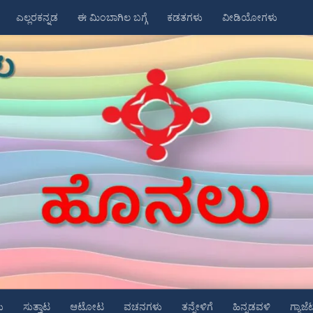
ಎಲ್ಲರಕನ್ನಡ
ಈ ಮಿಂಬಾಗಿಲ ಬಗ್ಗೆ
ಕಡತಗಳು
ವೀಡಿಯೋಗಳು
ು
ಸುತ್ತಾಟ
ಆಟೋಟ
ವಚನಗಳು
ತನ್ನೇಳಿಗೆ
ಹಿನ್ನಡವಳಿ
ಗ್ಯಾಜೆ