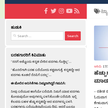
ಟ್ಯ
ಹುಡುಕಿ
Search
for:
ಬರಹಗಾರರಿಗೆ ಕಿವಿಮಾತು
“ನನಗೆ ಅಶ್ಟೊಂದು ಕನ್ನಡ ಬೇರಿನ ಪದಗಳು ಗೊತ್ತಿಲ್ಲ”…
ಅರಿಮೆ
17/
“ಹೊನಲಿಗಾಗಿ ಬರಹ ಬರೆಯೋದು ಕಶ್ಟವಾಗುತ್ತೆ. ಕನ್ನಡದ್ದೇ ಆದ
ಹೆಚ್ಚ
ಪದಗಳು ಕೂಡಲೆ ನೆನಪಿಗೆ ಬರಲ್ಲ”…
ಮಾಡು
ಈ ಮೇಲಿನ ಅನಿಸಿಕೆಗಳು ನಿಮ್ಮದಾಗಿದ್ದರೆ ಗಮನಿಸಿ:
– ರತೀಶ ರ
ನೀವು ಬರೆಯುವ ಹಾಗೆಯೇ ಬರೆಯಿರಿ. ನಿಮಗೆ ಯಾವ ಪದಗಳು
ತೋಚುವುದೋ ಅವುಗಳನ್ನು ಬಳಸಿಕೊಂಡೇ ಬರೆಯಿರಿ. ಇಲ್ಲಿ
ಓದುವಾಗ ಇ
ಕೆಲವರು ಬಹಳ ಹೆಚ್ಚು ಕನ್ನಡದ್ದೇ ಆದ ಪದಗಳನ್ನು ಬಳಸಿ
ಕೇಳುವಾಗ
ಬರಹಗಳನ್ನು ಬರೆಯುತ್ತಿದ್ದಾರೆಂಬುದು ದಿಟ. ಆದರೆ ಎಲ್ಲರೂ