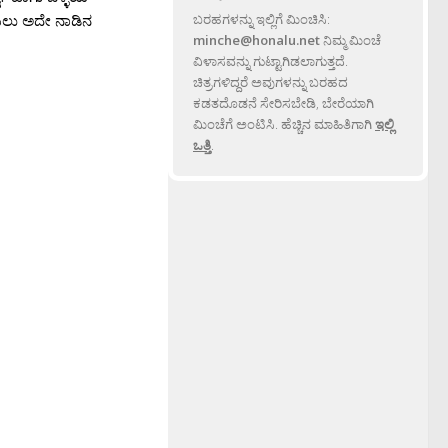
ಯಲು ಅದೇ ನಾಡಿನ
ಬರಹಗಳನ್ನು ಇಲ್ಲಿಗೆ ಮಿಂಚಿಸಿ:
minche@honalu.net
ನಿಮ್ಮ ಮಿಂಚೆ
ವಿಳಾಸವನ್ನು ಗುಟ್ಟಾಗಿಡಲಾಗುತ್ತದೆ.
ಚಿತ್ರಗಳಿದ್ದರೆ ಅವುಗಳನ್ನು ಬರಹದ
ಕಡತದೊಡನೆ ಸೇರಿಸಬೇಡಿ, ಬೇರೆಯಾಗಿ
ಮಿಂಚೆಗೆ ಅಂಟಿಸಿ. ಹೆಚ್ಚಿನ ಮಾಹಿತಿಗಾಗಿ
ಇಲ್ಲಿ
ಒತ್ತಿ
.