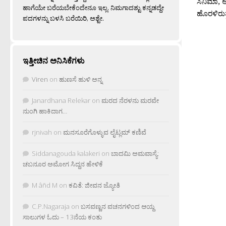
ಸಿನಿಮಾ, 
ಹಾಗೆಯೇ ಬರೆಯಬೇಕೆಂದೇನೂ ಇಲ್ಲ. ನಿಮಗಾದಶ್ಟು ಕನ್ನಡದ್ದೇ
ಹೊರಳಿರುತ್
ಪದಗಳನ್ನು ಬಳಸಿ ಬರೆಯಿರಿ, ಅಶ್ಟೇ.
ಇತ್ತೀಚಿನ ಅನಿಸಿಕೆಗಳು
Viren
on
ಹುಣಸೆ ಹುಳಿ ಅನ್ನ
Janardhana Relekar
on
ಮರದ ನೆರಳನು ಮರವೇ
ನುಂಗಿ ಹಾಕಿದಾಗ…
rjnivah
on
ಮನಸೂರೆಗೊಳ್ಳುವ ಲೈಟ್ಲಮ್ ಕಣಿವೆ
Siddanagouda kalakeri
on
ಬಾದಮಿ ಅಮವಾಸ್ಯೆ:
ಚಬನೂರ ಅಮೋಗ ಸಿದ್ದನ ಹೇಳಿಕೆ
M âñd M
on
ಕವಿತೆ: ಜೀವನ ಜ್ಯೋತಿ
C.P.Nagaraja
on
ಬಸವಣ್ಣನ ವಚನಗಳಿಂದ ಆಯ್ದ
ಸಾಲುಗಳ ಓದು – 13ನೆಯ ಕಂತು