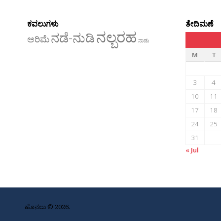
ಕವಲುಗಳು
ತೇದಿಮಣೆ
ನಲ್ಬರಹ
ನಡೆ-ನುಡಿ
ಅರಿಮೆ
ನಾಡು
M
T
3
4
10
11
17
18
24
25
31
« Jul
ಹೊನಲು © 2026.