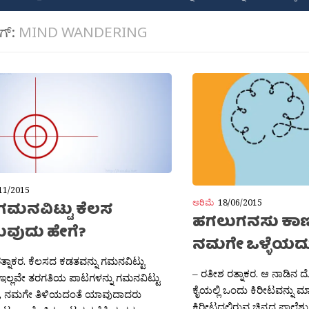
ಾಗ್:
MIND WANDERING
11/2015
ಅರಿಮೆ
18/06/2015
ು ಗಮನವಿಟ್ಟು ಕೆಲಸ
ಹಗಲುಗನಸು ಕಾ
ವುದು ಹೇಗೆ?
ನಮಗೇ ಒಳ್ಳೆಯದ
ತ್ನಾಕರ. ಕೆಲಸದ ಕಡತವನ್ನು ಗಮನವಿಟ್ಟು
– ರತೀಶ ರತ್ನಾಕರ. ಆ ನಾಡಿನ 
ಲ್ಲವೇ ತರಗತಿಯ ಪಾಟಗಳನ್ನು ಗಮನವಿಟ್ಟು
ಕೈಯಲ್ಲಿ ಒಂದು ಕಿರೀಟವನ್ನು ಮ
, ನಮಗೇ ತಿಳಿಯದಂತೆ ಯಾವುದಾದರು
ಕಿರೀಟದಲ್ಲಿರುವ ಚಿನ್ನದ ಪಾಲೆಶ್ಟ