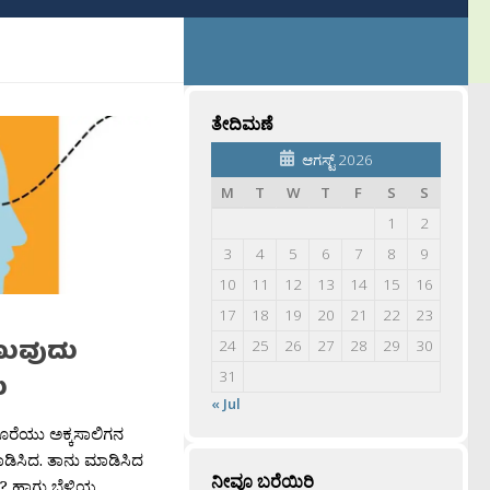
ತೇದಿಮಣೆ
ಆಗಸ್ಟ್ 2026
M
T
W
T
F
S
S
1
2
3
4
5
6
7
8
9
10
11
12
13
14
15
16
17
18
19
20
21
22
23
ಣುವುದು
24
25
26
27
28
29
30
31
ು
« Jul
ದೊರೆಯು ಅಕ್ಕಸಾಲಿಗನ
ಾಡಿಸಿದ. ತಾನು ಮಾಡಿಸಿದ
ನೀವೂ ಬರೆಯಿರಿ
ು? ಹಾಗು ಬೆಳ್ಳಿಯ