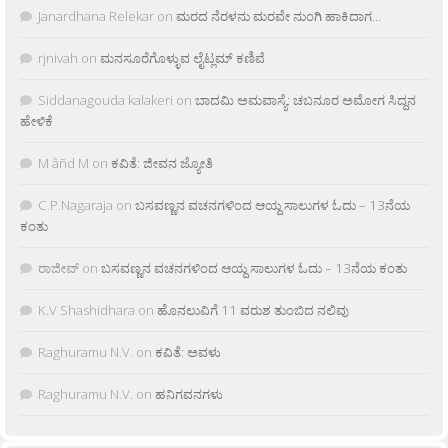
Janardhana Relekar
on
ಮರದ ನೆರಳನು ಮರವೇ ನುಂಗಿ ಹಾಕಿದಾಗ…
rjnivah
on
ಮನಸೂರೆಗೊಳ್ಳುವ ಲೈಟ್ಲಮ್ ಕಣಿವೆ
Siddanagouda kalakeri
on
ಬಾದಮಿ ಅಮವಾಸ್ಯೆ: ಚಬನೂರ ಅಮೋಗ ಸಿದ್ದನ
ಹೇಳಿಕೆ
M âñd M
on
ಕವಿತೆ: ಜೀವನ ಜ್ಯೋತಿ
C.P.Nagaraja
on
ಬಸವಣ್ಣನ ವಚನಗಳಿಂದ ಆಯ್ದ ಸಾಲುಗಳ ಓದು – 13ನೆಯ
ಕಂತು
ರಾಜೀವ್
on
ಬಸವಣ್ಣನ ವಚನಗಳಿಂದ ಆಯ್ದ ಸಾಲುಗಳ ಓದು – 13ನೆಯ ಕಂತು
K.V Shashidhara
on
ಹೊನಲುವಿಗೆ 11 ವರುಶ ತುಂಬಿದ ನಲಿವು
Raghuramu N.V.
on
ಕವಿತೆ: ಅವಳು
Raghuramu N.V.
on
ಹನಿಗವನಗಳು