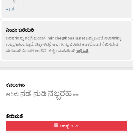
31
« Jul
ನೀವೂ ಬರೆಯಿರಿ
ಬರಹಗಳನ್ನು ಇಲ್ಲಿಗೆ ಮಿಂಚಿಸಿ:
minche@honalu.net
ನಿಮ್ಮ ಮಿಂಚೆ ವಿಳಾಸವನ್ನು
ಗುಟ್ಟಾಗಿಡಲಾಗುತ್ತದೆ. ಚಿತ್ರಗಳಿದ್ದರೆ ಅವುಗಳನ್ನು ಬರಹದ ಕಡತದೊಡನೆ ಸೇರಿಸಬೇಡಿ,
ಬೇರೆಯಾಗಿ ಮಿಂಚೆಗೆ ಅಂಟಿಸಿ. ಹೆಚ್ಚಿನ ಮಾಹಿತಿಗಾಗಿ
ಇಲ್ಲಿ ಒತ್ತಿ
.
ಕವಲುಗಳು
ನಲ್ಬರಹ
ನಡೆ-ನುಡಿ
ಅರಿಮೆ
ನಾಡು
ತೇದಿಮಣೆ
ಆಗಸ್ಟ್ 2026