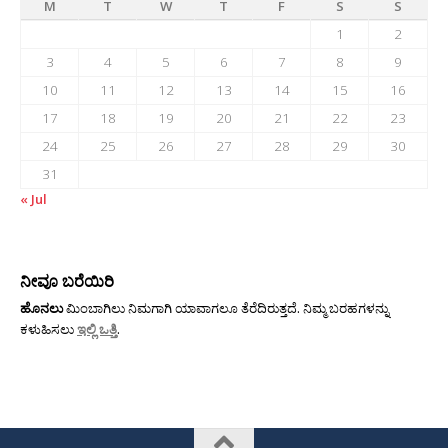
M
T
W
T
F
S
S
1
2
3
4
5
6
7
8
9
10
11
12
13
14
15
16
17
18
19
20
21
22
23
24
25
26
27
28
29
30
31
« Jul
ನೀವೂ ಬರೆಯಿರಿ
ಹೊನಲು
ಮಿಂಬಾಗಿಲು ನಿಮಗಾಗಿ ಯಾವಾಗಲೂ ತೆರೆದಿರುತ್ತದೆ. ನಿಮ್ಮ ಬರಹಗಳನ್ನು
ಕಳುಹಿಸಲು
ಇಲ್ಲಿ ಒತ್ತಿ
.