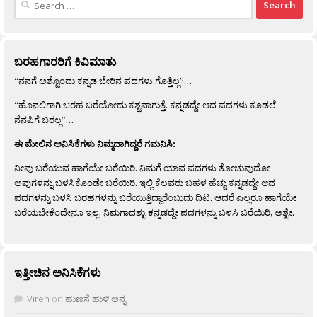
for:
ಬರಹಗಾರರಿಗೆ ಕಿವಿಮಾತು
“ನನಗೆ ಅಶ್ಟೊಂದು ಕನ್ನಡ ಬೇರಿನ ಪದಗಳು ಗೊತ್ತಿಲ್ಲ”…
“ಹೊನಲಿಗಾಗಿ ಬರಹ ಬರೆಯೋದು ಕಶ್ಟವಾಗುತ್ತೆ. ಕನ್ನಡದ್ದೇ ಆದ ಪದಗಳು ಕೂಡಲೆ
ನೆನಪಿಗೆ ಬರಲ್ಲ”…
ಈ ಮೇಲಿನ ಅನಿಸಿಕೆಗಳು ನಿಮ್ಮದಾಗಿದ್ದರೆ ಗಮನಿಸಿ:
ನೀವು ಬರೆಯುವ ಹಾಗೆಯೇ ಬರೆಯಿರಿ. ನಿಮಗೆ ಯಾವ ಪದಗಳು ತೋಚುವುದೋ
ಅವುಗಳನ್ನು ಬಳಸಿಕೊಂಡೇ ಬರೆಯಿರಿ. ಇಲ್ಲಿ ಕೆಲವರು ಬಹಳ ಹೆಚ್ಚು ಕನ್ನಡದ್ದೇ ಆದ
ಪದಗಳನ್ನು ಬಳಸಿ ಬರಹಗಳನ್ನು ಬರೆಯುತ್ತಿದ್ದಾರೆಂಬುದು ದಿಟ. ಆದರೆ ಎಲ್ಲರೂ ಹಾಗೆಯೇ
ಬರೆಯಬೇಕೆಂದೇನೂ ಇಲ್ಲ. ನಿಮಗಾದಶ್ಟು ಕನ್ನಡದ್ದೇ ಪದಗಳನ್ನು ಬಳಸಿ ಬರೆಯಿರಿ, ಅಶ್ಟೇ.
ಇತ್ತೀಚಿನ ಅನಿಸಿಕೆಗಳು
Viren
on
ಹುಣಸೆ ಹುಳಿ ಅನ್ನ