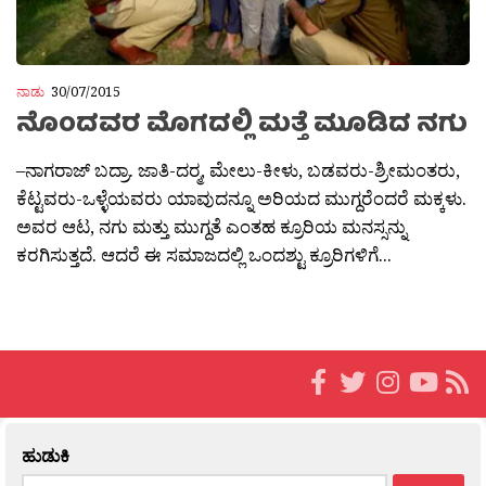
ನಾಡು
30/07/2015
ನೊಂದವರ ಮೊಗದಲ್ಲಿ ಮತ್ತೆ ಮೂಡಿದ ನಗು
–ನಾಗರಾಜ್ ಬದ್ರಾ. ಜಾತಿ-ದರ‍್ಮ, ಮೇಲು-ಕೀಳು, ಬಡವರು-ಶ್ರೀಮಂತರು,
ಕೆಟ್ಟವರು-ಒಳ್ಳೆಯವರು ಯಾವುದನ್ನೂ ಅರಿಯದ ಮುಗ್ದರೆಂದರೆ ಮಕ್ಕಳು.
ಅವರ ಆಟ, ನಗು ಮತ್ತು ಮುಗ್ದತೆ ಎಂತಹ ಕ್ರೂರಿಯ ಮನಸ್ಸನ್ನು
ಕರಗಿಸುತ್ತದೆ. ಆದರೆ ಈ ಸಮಾಜದಲ್ಲಿ ಒಂದಶ್ಟು ಕ್ರೂರಿಗಳಿಗೆ...
ಹುಡುಕಿ
Search