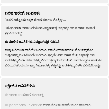
ಬರಹಗಾರರಿಗೆ ಕಿವಿಮಾತು
“ನನಗೆ ಅಶ್ಟೊಂದು ಕನ್ನಡ ಬೇರಿನ ಪದಗಳು ಗೊತ್ತಿಲ್ಲ”…
“ಹೊನಲಿಗಾಗಿ ಬರಹ ಬರೆಯೋದು ಕಶ್ಟವಾಗುತ್ತೆ. ಕನ್ನಡದ್ದೇ ಆದ ಪದಗಳು ಕೂಡಲೆ
ನೆನಪಿಗೆ ಬರಲ್ಲ”…
ಈ ಮೇಲಿನ ಅನಿಸಿಕೆಗಳು ನಿಮ್ಮದಾಗಿದ್ದರೆ ಗಮನಿಸಿ:
ನೀವು ಬರೆಯುವ ಹಾಗೆಯೇ ಬರೆಯಿರಿ. ನಿಮಗೆ ಯಾವ ಪದಗಳು ತೋಚುವುದೋ
ಅವುಗಳನ್ನು ಬಳಸಿಕೊಂಡೇ ಬರೆಯಿರಿ. ಇಲ್ಲಿ ಕೆಲವರು ಬಹಳ ಹೆಚ್ಚು ಕನ್ನಡದ್ದೇ ಆದ
ಪದಗಳನ್ನು ಬಳಸಿ ಬರಹಗಳನ್ನು ಬರೆಯುತ್ತಿದ್ದಾರೆಂಬುದು ದಿಟ. ಆದರೆ ಎಲ್ಲರೂ ಹಾಗೆಯೇ
ಬರೆಯಬೇಕೆಂದೇನೂ ಇಲ್ಲ. ನಿಮಗಾದಶ್ಟು ಕನ್ನಡದ್ದೇ ಪದಗಳನ್ನು ಬಳಸಿ ಬರೆಯಿರಿ, ಅಶ್ಟೇ.
ಇತ್ತೀಚಿನ ಅನಿಸಿಕೆಗಳು
Viren
on
ಹುಣಸೆ ಹುಳಿ ಅನ್ನ
Janardhana Relekar
on
ಮರದ ನೆರಳನು ಮರವೇ ನುಂಗಿ ಹಾಕಿದಾಗ…