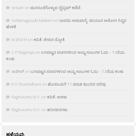
rjnivah
on
ಮನಸೂರೆಗೊಳ್ಳುವ ಲೈಟ್ಲಮ್ ಕಣಿವೆ
Siddanagouda kalakeri
on
ಬಾದಮಿ ಅಮವಾಸ್ಯೆ: ಚಬನೂರ ಅಮೋಗ ಸಿದ್ದನ
ಹೇಳಿಕೆ
M âñd M
on
ಕವಿತೆ: ಜೀವನ ಜ್ಯೋತಿ
C.P.Nagaraja
on
ಬಸವಣ್ಣನ ವಚನಗಳಿಂದ ಆಯ್ದ ಸಾಲುಗಳ ಓದು – 13ನೆಯ
ಕಂತು
ರಾಜೀವ್
on
ಬಸವಣ್ಣನ ವಚನಗಳಿಂದ ಆಯ್ದ ಸಾಲುಗಳ ಓದು – 13ನೆಯ ಕಂತು
K.V Shashidhara
on
ಹೊನಲುವಿಗೆ 11 ವರುಶ ತುಂಬಿದ ನಲಿವು
Raghuramu N.V.
on
ಕವಿತೆ: ಅವಳು
Raghuramu N.V.
on
ಹನಿಗವನಗಳು
ಹಳೆಯವು