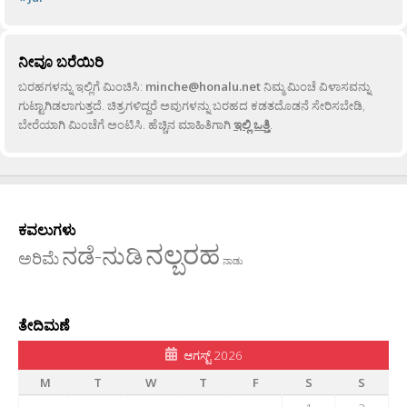
ನೀವೂ ಬರೆಯಿರಿ
ಬರಹಗಳನ್ನು ಇಲ್ಲಿಗೆ ಮಿಂಚಿಸಿ:
minche@honalu.net
ನಿಮ್ಮ ಮಿಂಚೆ ವಿಳಾಸವನ್ನು
ಗುಟ್ಟಾಗಿಡಲಾಗುತ್ತದೆ. ಚಿತ್ರಗಳಿದ್ದರೆ ಅವುಗಳನ್ನು ಬರಹದ ಕಡತದೊಡನೆ ಸೇರಿಸಬೇಡಿ,
ಬೇರೆಯಾಗಿ ಮಿಂಚೆಗೆ ಅಂಟಿಸಿ. ಹೆಚ್ಚಿನ ಮಾಹಿತಿಗಾಗಿ
ಇಲ್ಲಿ ಒತ್ತಿ
.
ಕವಲುಗಳು
ನಲ್ಬರಹ
ನಡೆ-ನುಡಿ
ಅರಿಮೆ
ನಾಡು
ತೇದಿಮಣೆ
ಆಗಸ್ಟ್ 2026
M
T
W
T
F
S
S