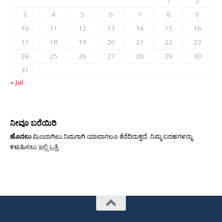
1
2
3
4
5
6
7
8
9
10
11
12
13
14
15
16
17
18
19
20
21
22
23
24
25
26
27
28
29
30
31
« Jul
ನೀವೂ ಬರೆಯಿರಿ
ಹೊನಲು
ಮಿಂಬಾಗಿಲು ನಿಮಗಾಗಿ ಯಾವಾಗಲೂ ತೆರೆದಿರುತ್ತದೆ. ನಿಮ್ಮ ಬರಹಗಳನ್ನು
ಕಳುಹಿಸಲು
ಇಲ್ಲಿ ಒತ್ತಿ
.