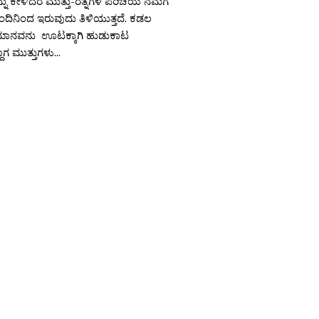
ು ಕೇಳಿದರೆ ಮುತ್ತು-ರತ್ನಗಳ ಪರಿಚಯ ನಮಗೆ
ಂದಿನಿಂದ ಇರುವುದು ತಿಳಿಯುತ್ತದೆ. ಕಡಲ
ಿ ಮಾನವನು ಊಟಕ್ಕಾಗಿ ಹುಡುಕಾಟ
್ದಾಗ ಮುತ್ತುಗಳು...