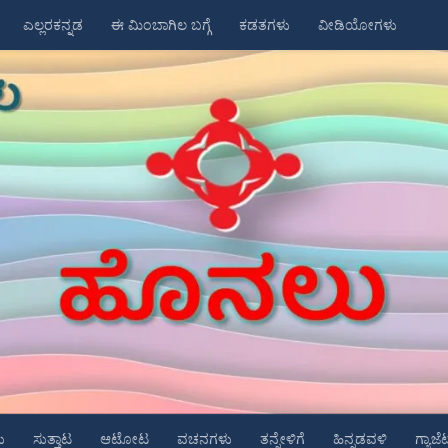
ಎಲ್ಲರಕನ್ನಡ
ಈ ಮಿಂಬಾಗಿಲ ಬಗ್ಗೆ
ಕಡತಗಳು
ವೀಡಿಯೋಗಳು
ು
ಸುತ್ತಾಟ
ಆಟೋಟ
ವಚನಗಳು
ತನ್ನೇಳಿಗೆ
ಹಿನ್ನಡವಳಿ
ಗ್ಯಾಜೆ