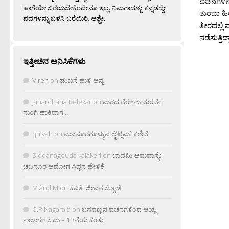
ವಚನಗಳನ್ನ
ಹಾಗೆಯೇ ಬರೆಯಬೇಕೆಂದೇನೂ ಇಲ್ಲ. ನಿಮಗಾದಶ್ಟು ಕನ್ನಡದ್ದೇ
ತುಂಬಾ ಹಿ
ಪದಗಳನ್ನು ಬಳಸಿ ಬರೆಯಿರಿ, ಅಶ್ಟೇ.
ತೀರದಲ್ಲ
ನಡೆಸುತ್ತಿದ
ಇತ್ತೀಚಿನ ಅನಿಸಿಕೆಗಳು
Viren
on
ಹುಣಸೆ ಹುಳಿ ಅನ್ನ
Janardhana Relekar
on
ಮರದ ನೆರಳನು ಮರವೇ
ನುಂಗಿ ಹಾಕಿದಾಗ…
rjnivah
on
ಮನಸೂರೆಗೊಳ್ಳುವ ಲೈಟ್ಲಮ್ ಕಣಿವೆ
Siddanagouda kalakeri
on
ಬಾದಮಿ ಅಮವಾಸ್ಯೆ:
ಚಬನೂರ ಅಮೋಗ ಸಿದ್ದನ ಹೇಳಿಕೆ
M âñd M
on
ಕವಿತೆ: ಜೀವನ ಜ್ಯೋತಿ
C.P.Nagaraja
on
ಬಸವಣ್ಣನ ವಚನಗಳಿಂದ ಆಯ್ದ
ಸಾಲುಗಳ ಓದು – 13ನೆಯ ಕಂತು