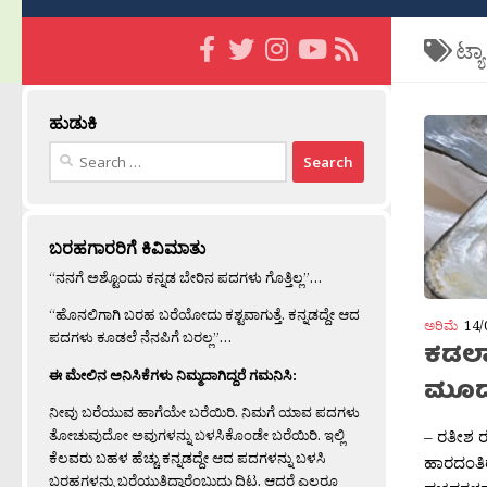
ಟ್ಯ
ಹುಡುಕಿ
Search
for:
ಬರಹಗಾರರಿಗೆ ಕಿವಿಮಾತು
“ನನಗೆ ಅಶ್ಟೊಂದು ಕನ್ನಡ ಬೇರಿನ ಪದಗಳು ಗೊತ್ತಿಲ್ಲ”…
“ಹೊನಲಿಗಾಗಿ ಬರಹ ಬರೆಯೋದು ಕಶ್ಟವಾಗುತ್ತೆ. ಕನ್ನಡದ್ದೇ ಆದ
ಅರಿಮೆ
14/
ಪದಗಳು ಕೂಡಲೆ ನೆನಪಿಗೆ ಬರಲ್ಲ”…
ಕಡಲಾಳ
ಈ ಮೇಲಿನ ಅನಿಸಿಕೆಗಳು ನಿಮ್ಮದಾಗಿದ್ದರೆ ಗಮನಿಸಿ:
ಮೂಡು
ನೀವು ಬರೆಯುವ ಹಾಗೆಯೇ ಬರೆಯಿರಿ. ನಿಮಗೆ ಯಾವ ಪದಗಳು
ತೋಚುವುದೋ ಅವುಗಳನ್ನು ಬಳಸಿಕೊಂಡೇ ಬರೆಯಿರಿ. ಇಲ್ಲಿ
– ರತೀಶ ರತ
ಕೆಲವರು ಬಹಳ ಹೆಚ್ಚು ಕನ್ನಡದ್ದೇ ಆದ ಪದಗಳನ್ನು ಬಳಸಿ
ಹಾರದಂತಿರ
ಬರಹಗಳನ್ನು ಬರೆಯುತ್ತಿದ್ದಾರೆಂಬುದು ದಿಟ. ಆದರೆ ಎಲ್ಲರೂ