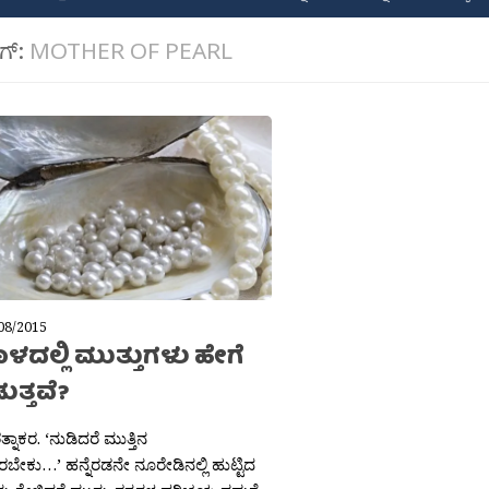
ಾಗ್:
MOTHER OF PEARL
08/2015
ದಲ್ಲಿ ಮುತ್ತುಗಳು ಹೇಗೆ
ತ್ತವೆ?
್ನಾಕರ. ‘ನುಡಿದರೆ ಮುತ್ತಿನ
ಬೇಕು…’ ಹನ್ನೆರಡನೇ ನೂರೇಡಿನಲ್ಲಿ ಹುಟ್ಟಿದ