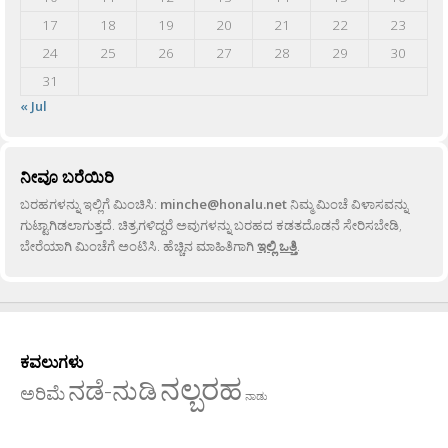
17
18
19
20
21
22
23
24
25
26
27
28
29
30
31
« Jul
ನೀವೂ ಬರೆಯಿರಿ
ಬರಹಗಳನ್ನು ಇಲ್ಲಿಗೆ ಮಿಂಚಿಸಿ:
minche@honalu.net
ನಿಮ್ಮ ಮಿಂಚೆ ವಿಳಾಸವನ್ನು
ಗುಟ್ಟಾಗಿಡಲಾಗುತ್ತದೆ. ಚಿತ್ರಗಳಿದ್ದರೆ ಅವುಗಳನ್ನು ಬರಹದ ಕಡತದೊಡನೆ ಸೇರಿಸಬೇಡಿ,
ಬೇರೆಯಾಗಿ ಮಿಂಚೆಗೆ ಅಂಟಿಸಿ. ಹೆಚ್ಚಿನ ಮಾಹಿತಿಗಾಗಿ
ಇಲ್ಲಿ ಒತ್ತಿ
.
ಕವಲುಗಳು
ನಲ್ಬರಹ
ನಡೆ-ನುಡಿ
ಅರಿಮೆ
ನಾಡು