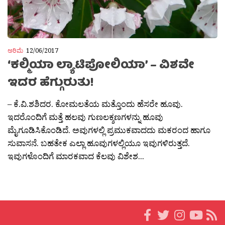
ಅರಿಮೆ
12/06/2017
‘ಕಲ್ಮಿಯಾ ಲ್ಯಾಟಿಪೋಲಿಯಾ’ – ವಿಶವೇ
ಇದರ ಹೆಗ್ಗುರುತು!
– ಕೆ.ವಿ.ಶಶಿದರ. ಕೋಮಲತೆಯ ಮತ್ತೊಂದು ಹೆಸರೇ ಹೂವು.
ಇದರೊಂದಿಗೆ ಮತ್ತೆ ಹಲವು ಗುಣಲಕ್ಶಣಗಳನ್ನು ಹೂವು
ಮೈಗೂಡಿಸಿಕೊಂಡಿದೆ. ಅವುಗಳಲ್ಲಿ ಪ್ರಮುಕವಾದದು ಮಕರಂದ ಹಾಗೂ
ಸುವಾಸನೆ. ಬಹತೇಕ ಎಲ್ಲಾ ಹೂವುಗಳಲ್ಲಿಯೂ ಇವುಗಳಿರುತ್ತದೆ.
ಇವುಗಳೊಂದಿಗೆ ಮಾರಕವಾದ ಕೆಲವು ವಿಶೇಶ...