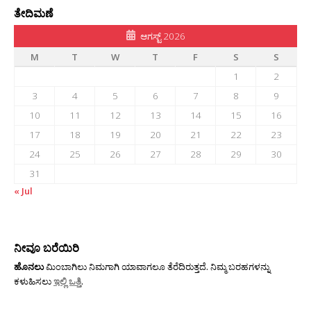
ತೇದಿಮಣೆ
ಆಗಸ್ಟ್ 2026
M
T
W
T
F
S
S
1
2
3
4
5
6
7
8
9
10
11
12
13
14
15
16
17
18
19
20
21
22
23
24
25
26
27
28
29
30
31
« Jul
ನೀವೂ ಬರೆಯಿರಿ
ಹೊನಲು
ಮಿಂಬಾಗಿಲು ನಿಮಗಾಗಿ ಯಾವಾಗಲೂ ತೆರೆದಿರುತ್ತದೆ. ನಿಮ್ಮ ಬರಹಗಳನ್ನು
ಕಳುಹಿಸಲು
ಇಲ್ಲಿ ಒತ್ತಿ
.