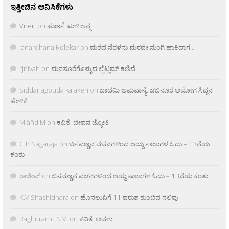
ಇತ್ತೀಚಿನ ಅನಿಸಿಕೆಗಳು
Viren
on
ಹುಣಸೆ ಹುಳಿ ಅನ್ನ
Janardhana Relekar
on
ಮರದ ನೆರಳನು ಮರವೇ ನುಂಗಿ ಹಾಕಿದಾಗ…
rjnivah
on
ಮನಸೂರೆಗೊಳ್ಳುವ ಲೈಟ್ಲಮ್ ಕಣಿವೆ
Siddanagouda kalakeri
on
ಬಾದಮಿ ಅಮವಾಸ್ಯೆ: ಚಬನೂರ ಅಮೋಗ ಸಿದ್ದನ
ಹೇಳಿಕೆ
M âñd M
on
ಕವಿತೆ: ಜೀವನ ಜ್ಯೋತಿ
C.P.Nagaraja
on
ಬಸವಣ್ಣನ ವಚನಗಳಿಂದ ಆಯ್ದ ಸಾಲುಗಳ ಓದು – 13ನೆಯ
ಕಂತು
ರಾಜೀವ್
on
ಬಸವಣ್ಣನ ವಚನಗಳಿಂದ ಆಯ್ದ ಸಾಲುಗಳ ಓದು – 13ನೆಯ ಕಂತು
K.V Shashidhara
on
ಹೊನಲುವಿಗೆ 11 ವರುಶ ತುಂಬಿದ ನಲಿವು
Raghuramu N.V.
on
ಕವಿತೆ: ಅವಳು