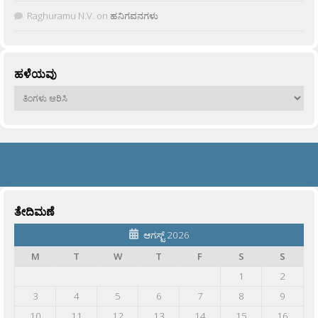
Raghuramu N.V.
on
ಹನಿಗವನಗಳು
ಹಳೆಯವು
ಹಳೆಯವು
ತೇದಿಮಣೆ
ಆಗಸ್ಟ್ 2026
M
T
W
T
F
S
S
1
2
3
4
5
6
7
8
9
10
11
12
13
14
15
16