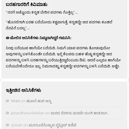
ಬರಹಗಾರರಿಗೆ ಕಿವಿಮಾತು
“ನನಗೆ ಅಶ್ಟೊಂದು ಕನ್ನಡ ಬೇರಿನ ಪದಗಳು ಗೊತ್ತಿಲ್ಲ”…
“ಹೊನಲಿಗಾಗಿ ಬರಹ ಬರೆಯೋದು ಕಶ್ಟವಾಗುತ್ತೆ. ಕನ್ನಡದ್ದೇ ಆದ ಪದಗಳು ಕೂಡಲೆ
ನೆನಪಿಗೆ ಬರಲ್ಲ”…
ಈ ಮೇಲಿನ ಅನಿಸಿಕೆಗಳು ನಿಮ್ಮದಾಗಿದ್ದರೆ ಗಮನಿಸಿ:
ನೀವು ಬರೆಯುವ ಹಾಗೆಯೇ ಬರೆಯಿರಿ. ನಿಮಗೆ ಯಾವ ಪದಗಳು ತೋಚುವುದೋ
ಅವುಗಳನ್ನು ಬಳಸಿಕೊಂಡೇ ಬರೆಯಿರಿ. ಇಲ್ಲಿ ಕೆಲವರು ಬಹಳ ಹೆಚ್ಚು ಕನ್ನಡದ್ದೇ ಆದ
ಪದಗಳನ್ನು ಬಳಸಿ ಬರಹಗಳನ್ನು ಬರೆಯುತ್ತಿದ್ದಾರೆಂಬುದು ದಿಟ. ಆದರೆ ಎಲ್ಲರೂ ಹಾಗೆಯೇ
ಬರೆಯಬೇಕೆಂದೇನೂ ಇಲ್ಲ. ನಿಮಗಾದಶ್ಟು ಕನ್ನಡದ್ದೇ ಪದಗಳನ್ನು ಬಳಸಿ ಬರೆಯಿರಿ, ಅಶ್ಟೇ.
ಇತ್ತೀಚಿನ ಅನಿಸಿಕೆಗಳು
Viren
on
ಹುಣಸೆ ಹುಳಿ ಅನ್ನ
Janardhana Relekar
on
ಮರದ ನೆರಳನು ಮರವೇ ನುಂಗಿ ಹಾಕಿದಾಗ…
rjnivah
on
ಮನಸೂರೆಗೊಳ್ಳುವ ಲೈಟ್ಲಮ್ ಕಣಿವೆ