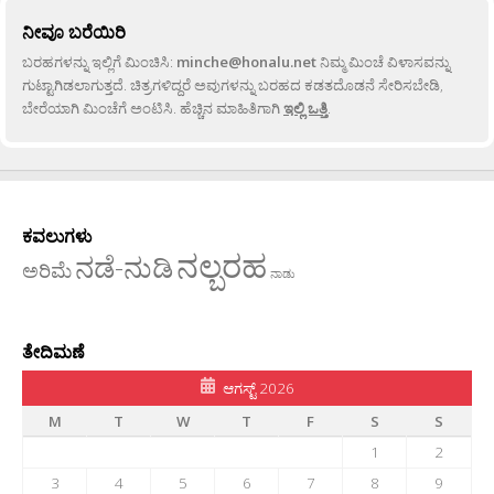
ನೀವೂ ಬರೆಯಿರಿ
ಬರಹಗಳನ್ನು ಇಲ್ಲಿಗೆ ಮಿಂಚಿಸಿ:
minche@honalu.net
ನಿಮ್ಮ ಮಿಂಚೆ ವಿಳಾಸವನ್ನು
ಗುಟ್ಟಾಗಿಡಲಾಗುತ್ತದೆ. ಚಿತ್ರಗಳಿದ್ದರೆ ಅವುಗಳನ್ನು ಬರಹದ ಕಡತದೊಡನೆ ಸೇರಿಸಬೇಡಿ,
ಬೇರೆಯಾಗಿ ಮಿಂಚೆಗೆ ಅಂಟಿಸಿ. ಹೆಚ್ಚಿನ ಮಾಹಿತಿಗಾಗಿ
ಇಲ್ಲಿ ಒತ್ತಿ
.
ಕವಲುಗಳು
ನಲ್ಬರಹ
ನಡೆ-ನುಡಿ
ಅರಿಮೆ
ನಾಡು
ತೇದಿಮಣೆ
ಆಗಸ್ಟ್ 2026
M
T
W
T
F
S
S
1
2
3
4
5
6
7
8
9