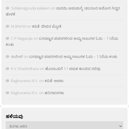
Siddanagouda kalakeri
on
ಬಾದಮಿ ಅಮವಾಸ್ಯೆ: ಚಬನೂರ ಅಮೋಗ ಸಿದ್ದನ
ಹೇಳಿಕೆ
M âñd M
on
ಕವಿತೆ: ಜೀವನ ಜ್ಯೋತಿ
C.P.Nagaraja
on
ಬಸವಣ್ಣನ ವಚನಗಳಿಂದ ಆಯ್ದ ಸಾಲುಗಳ ಓದು – 13ನೆಯ
ಕಂತು
ರಾಜೀವ್
on
ಬಸವಣ್ಣನ ವಚನಗಳಿಂದ ಆಯ್ದ ಸಾಲುಗಳ ಓದು – 13ನೆಯ ಕಂತು
K.V Shashidhara
on
ಹೊನಲುವಿಗೆ 11 ವರುಶ ತುಂಬಿದ ನಲಿವು
Raghuramu N.V.
on
ಕವಿತೆ: ಅವಳು
Raghuramu N.V.
on
ಹನಿಗವನಗಳು
ಹಳೆಯವು
ಹಳೆಯವು