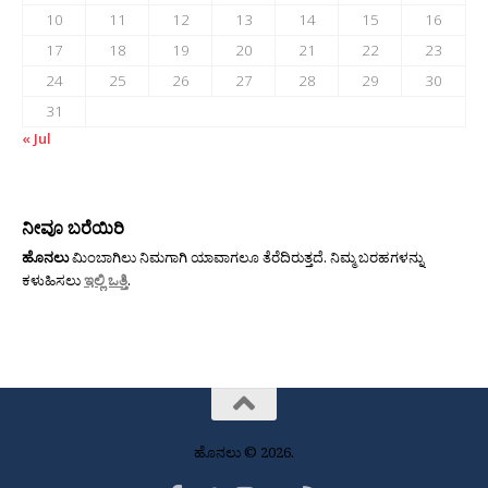
10
11
12
13
14
15
16
17
18
19
20
21
22
23
24
25
26
27
28
29
30
31
« Jul
ನೀವೂ ಬರೆಯಿರಿ
ಹೊನಲು
ಮಿಂಬಾಗಿಲು ನಿಮಗಾಗಿ ಯಾವಾಗಲೂ ತೆರೆದಿರುತ್ತದೆ. ನಿಮ್ಮ ಬರಹಗಳನ್ನು
ಕಳುಹಿಸಲು
ಇಲ್ಲಿ ಒತ್ತಿ
.
ಹೊನಲು © 2026.