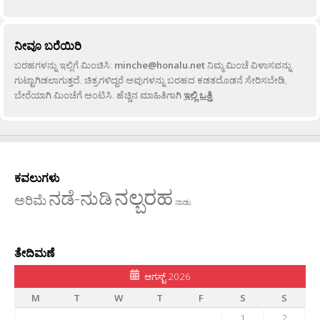
ನೀವೂ ಬರೆಯಿರಿ
ಬರಹಗಳನ್ನು ಇಲ್ಲಿಗೆ ಮಿಂಚಿಸಿ:
minche@honalu.net
ನಿಮ್ಮ ಮಿಂಚೆ ವಿಳಾಸವನ್ನು
ಗುಟ್ಟಾಗಿಡಲಾಗುತ್ತದೆ. ಚಿತ್ರಗಳಿದ್ದರೆ ಅವುಗಳನ್ನು ಬರಹದ ಕಡತದೊಡನೆ ಸೇರಿಸಬೇಡಿ,
ಬೇರೆಯಾಗಿ ಮಿಂಚೆಗೆ ಅಂಟಿಸಿ. ಹೆಚ್ಚಿನ ಮಾಹಿತಿಗಾಗಿ
ಇಲ್ಲಿ ಒತ್ತಿ
.
ಕವಲುಗಳು
ನಲ್ಬರಹ
ನಡೆ-ನುಡಿ
ಅರಿಮೆ
ನಾಡು
ತೇದಿಮಣೆ
ಆಗಸ್ಟ್ 2026
M
T
W
T
F
S
S
1
2