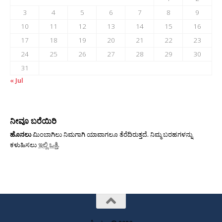
3
4
5
6
7
8
9
10
11
12
13
14
15
16
17
18
19
20
21
22
23
24
25
26
27
28
29
30
31
« Jul
ನೀವೂ ಬರೆಯಿರಿ
ಹೊನಲು
ಮಿಂಬಾಗಿಲು ನಿಮಗಾಗಿ ಯಾವಾಗಲೂ ತೆರೆದಿರುತ್ತದೆ. ನಿಮ್ಮ ಬರಹಗಳನ್ನು
ಕಳುಹಿಸಲು
ಇಲ್ಲಿ ಒತ್ತಿ
.