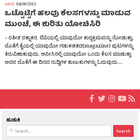
ಅರಿಮೆ
04/06/2015
ಒಟ್ಟೊಟ್ಟಿಗೆ ಹಲವು ಕೆಲಸಗಳನ್ನು ಮಾಡುವ
ಮುಂಚೆ, ಈ ಕುರಿತು ಯೋಚಿಸಿರಿ
– ರತೀಶ ರತ್ನಾಕರ. ಟಿವಿಯಲ್ಲಿ ಯಾವುದೋ ಕಾರ‍್ಯಕ್ರಮವನ್ನು ನೋಡುತ್ತಾ,
ಜೊತೆಗೆ ಕೈಯಲ್ಲಿ ಯಾವುದೋ ಗಡುಕಡತದ(magazine) ಪುಟಗಳನ್ನು
ತಿರುವಿಹಾಕುವುದು. ಆಪೀಸಿನಲ್ಲಿ ಯಾವುದೋ ಒಂದು ಕೆಲಸ ಮಾಡುತ್ತಾ
ಅದರ ಜೊತೆಗೆ ಈ ದಿನದ ಸುದ್ದಿಗಳ ತುಣುಕುಗಳನ್ನು ಓದುವುದು....
ಹುಡುಕಿ
Search
for: