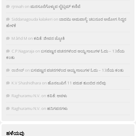
rjnivah
on
ಮನಸೂರೆಗೊಳ್ಳುವ ಲೈಟ್ಲಮ್ ಕಣಿವೆ
Siddanagouda kalakeri
on
ಬಾದಮಿ ಅಮವಾಸ್ಯೆ: ಚಬನೂರ ಅಮೋಗ ಸಿದ್ದನ
ಹೇಳಿಕೆ
M âñd M
on
ಕವಿತೆ: ಜೀವನ ಜ್ಯೋತಿ
C.P.Nagaraja
on
ಬಸವಣ್ಣನ ವಚನಗಳಿಂದ ಆಯ್ದ ಸಾಲುಗಳ ಓದು – 13ನೆಯ
ಕಂತು
ರಾಜೀವ್
on
ಬಸವಣ್ಣನ ವಚನಗಳಿಂದ ಆಯ್ದ ಸಾಲುಗಳ ಓದು – 13ನೆಯ ಕಂತು
K.V Shashidhara
on
ಹೊನಲುವಿಗೆ 11 ವರುಶ ತುಂಬಿದ ನಲಿವು
Raghuramu N.V.
on
ಕವಿತೆ: ಅವಳು
Raghuramu N.V.
on
ಹನಿಗವನಗಳು
ಹಳೆಯವು