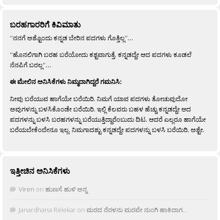
ಬರಹಗಾರರಿಗೆ ಕಿವಿಮಾತು
“ನನಗೆ ಅಶ್ಟೊಂದು ಕನ್ನಡ ಬೇರಿನ ಪದಗಳು ಗೊತ್ತಿಲ್ಲ”…
“ಹೊನಲಿಗಾಗಿ ಬರಹ ಬರೆಯೋದು ಕಶ್ಟವಾಗುತ್ತೆ. ಕನ್ನಡದ್ದೇ ಆದ ಪದಗಳು ಕೂಡಲೆ
ನೆನಪಿಗೆ ಬರಲ್ಲ”…
ಈ ಮೇಲಿನ ಅನಿಸಿಕೆಗಳು ನಿಮ್ಮದಾಗಿದ್ದರೆ ಗಮನಿಸಿ:
ನೀವು ಬರೆಯುವ ಹಾಗೆಯೇ ಬರೆಯಿರಿ. ನಿಮಗೆ ಯಾವ ಪದಗಳು ತೋಚುವುದೋ
ಅವುಗಳನ್ನು ಬಳಸಿಕೊಂಡೇ ಬರೆಯಿರಿ. ಇಲ್ಲಿ ಕೆಲವರು ಬಹಳ ಹೆಚ್ಚು ಕನ್ನಡದ್ದೇ ಆದ
ಪದಗಳನ್ನು ಬಳಸಿ ಬರಹಗಳನ್ನು ಬರೆಯುತ್ತಿದ್ದಾರೆಂಬುದು ದಿಟ. ಆದರೆ ಎಲ್ಲರೂ ಹಾಗೆಯೇ
ಬರೆಯಬೇಕೆಂದೇನೂ ಇಲ್ಲ. ನಿಮಗಾದಶ್ಟು ಕನ್ನಡದ್ದೇ ಪದಗಳನ್ನು ಬಳಸಿ ಬರೆಯಿರಿ, ಅಶ್ಟೇ.
ಇತ್ತೀಚಿನ ಅನಿಸಿಕೆಗಳು
Viren
on
ಹುಣಸೆ ಹುಳಿ ಅನ್ನ
Janardhana Relekar
on
ಮರದ ನೆರಳನು ಮರವೇ ನುಂಗಿ ಹಾಕಿದಾಗ…