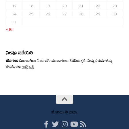
17
18
19
20
21
22
23
24
25
26
27
28
29
30
31
« Jul
ನೀವೂ ಬರೆಯಿರಿ
ಹೊನಲು
ಮಿಂಬಾಗಿಲು ನಿಮಗಾಗಿ ಯಾವಾಗಲೂ ತೆರೆದಿರುತ್ತದೆ. ನಿಮ್ಮ ಬರಹಗಳನ್ನು
ಕಳುಹಿಸಲು
ಇಲ್ಲಿ ಒತ್ತಿ
.
ಹೊನಲು © 2026.