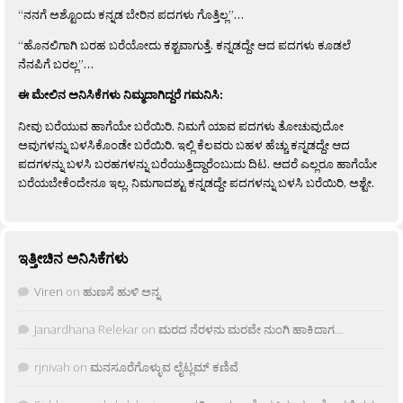
“ನನಗೆ ಅಶ್ಟೊಂದು ಕನ್ನಡ ಬೇರಿನ ಪದಗಳು ಗೊತ್ತಿಲ್ಲ”…
“ಹೊನಲಿಗಾಗಿ ಬರಹ ಬರೆಯೋದು ಕಶ್ಟವಾಗುತ್ತೆ. ಕನ್ನಡದ್ದೇ ಆದ ಪದಗಳು ಕೂಡಲೆ
ನೆನಪಿಗೆ ಬರಲ್ಲ”…
ಈ ಮೇಲಿನ ಅನಿಸಿಕೆಗಳು ನಿಮ್ಮದಾಗಿದ್ದರೆ ಗಮನಿಸಿ:
ನೀವು ಬರೆಯುವ ಹಾಗೆಯೇ ಬರೆಯಿರಿ. ನಿಮಗೆ ಯಾವ ಪದಗಳು ತೋಚುವುದೋ
ಅವುಗಳನ್ನು ಬಳಸಿಕೊಂಡೇ ಬರೆಯಿರಿ. ಇಲ್ಲಿ ಕೆಲವರು ಬಹಳ ಹೆಚ್ಚು ಕನ್ನಡದ್ದೇ ಆದ
ಪದಗಳನ್ನು ಬಳಸಿ ಬರಹಗಳನ್ನು ಬರೆಯುತ್ತಿದ್ದಾರೆಂಬುದು ದಿಟ. ಆದರೆ ಎಲ್ಲರೂ ಹಾಗೆಯೇ
ಬರೆಯಬೇಕೆಂದೇನೂ ಇಲ್ಲ. ನಿಮಗಾದಶ್ಟು ಕನ್ನಡದ್ದೇ ಪದಗಳನ್ನು ಬಳಸಿ ಬರೆಯಿರಿ, ಅಶ್ಟೇ.
ಇತ್ತೀಚಿನ ಅನಿಸಿಕೆಗಳು
Viren
on
ಹುಣಸೆ ಹುಳಿ ಅನ್ನ
Janardhana Relekar
on
ಮರದ ನೆರಳನು ಮರವೇ ನುಂಗಿ ಹಾಕಿದಾಗ…
rjnivah
on
ಮನಸೂರೆಗೊಳ್ಳುವ ಲೈಟ್ಲಮ್ ಕಣಿವೆ