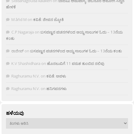
Siddanagouda kalakeri
on
ಬಾದಮಿ ಅಮವಾಸ್ಯೆ: ಚಬನೂರ ಅಮೋಗ ಸಿದ್ದನ
ಹೇಳಿಕೆ
M âñd M
on
ಕವಿತೆ: ಜೀವನ ಜ್ಯೋತಿ
C.P.Nagaraja
on
ಬಸವಣ್ಣನ ವಚನಗಳಿಂದ ಆಯ್ದ ಸಾಲುಗಳ ಓದು – 13ನೆಯ
ಕಂತು
ರಾಜೀವ್
on
ಬಸವಣ್ಣನ ವಚನಗಳಿಂದ ಆಯ್ದ ಸಾಲುಗಳ ಓದು – 13ನೆಯ ಕಂತು
K.V Shashidhara
on
ಹೊನಲುವಿಗೆ 11 ವರುಶ ತುಂಬಿದ ನಲಿವು
Raghuramu N.V.
on
ಕವಿತೆ: ಅವಳು
Raghuramu N.V.
on
ಹನಿಗವನಗಳು
ಹಳೆಯವು
ಹಳೆಯವು