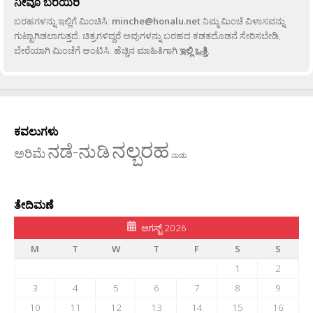
ನೀವೂ ಬರೆಯಿರಿ
ಬರಹಗಳನ್ನು ಇಲ್ಲಿಗೆ ಮಿಂಚಿಸಿ:
minche@honalu.net
ನಿಮ್ಮ ಮಿಂಚೆ ವಿಳಾಸವನ್ನು
ಗುಟ್ಟಾಗಿಡಲಾಗುತ್ತದೆ. ಚಿತ್ರಗಳಿದ್ದರೆ ಅವುಗಳನ್ನು ಬರಹದ ಕಡತದೊಡನೆ ಸೇರಿಸಬೇಡಿ,
ಬೇರೆಯಾಗಿ ಮಿಂಚೆಗೆ ಅಂಟಿಸಿ. ಹೆಚ್ಚಿನ ಮಾಹಿತಿಗಾಗಿ
ಇಲ್ಲಿ ಒತ್ತಿ
.
ಕವಲುಗಳು
ನಲ್ಬರಹ
ನಡೆ-ನುಡಿ
ಅರಿಮೆ
ನಾಡು
ತೇದಿಮಣೆ
ಆಗಸ್ಟ್ 2026
M
T
W
T
F
S
S
1
2
3
4
5
6
7
8
9
10
11
12
13
14
15
16