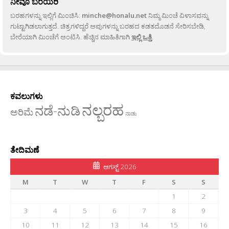
ನೀವೂ ಬರೆಯಿರಿ
ಬರಹಗಳನ್ನು ಇಲ್ಲಿಗೆ ಮಿಂಚಿಸಿ:
minche@honalu.net
ನಿಮ್ಮ ಮಿಂಚೆ ವಿಳಾಸವನ್ನು
ಗುಟ್ಟಾಗಿಡಲಾಗುತ್ತದೆ. ಚಿತ್ರಗಳಿದ್ದರೆ ಅವುಗಳನ್ನು ಬರಹದ ಕಡತದೊಡನೆ ಸೇರಿಸಬೇಡಿ,
ಬೇರೆಯಾಗಿ ಮಿಂಚೆಗೆ ಅಂಟಿಸಿ. ಹೆಚ್ಚಿನ ಮಾಹಿತಿಗಾಗಿ
ಇಲ್ಲಿ ಒತ್ತಿ
.
ಕವಲುಗಳು
ನಲ್ಬರಹ
ನಡೆ-ನುಡಿ
ಅರಿಮೆ
ನಾಡು
ತೇದಿಮಣೆ
ಆಗಸ್ಟ್ 2026
M
T
W
T
F
S
S
1
2
3
4
5
6
7
8
9
10
11
12
13
14
15
16