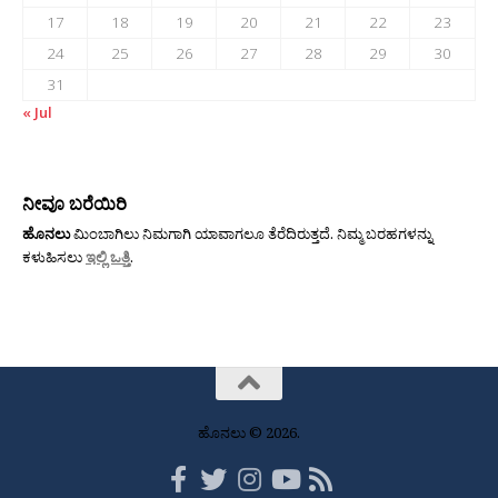
17
18
19
20
21
22
23
24
25
26
27
28
29
30
31
« Jul
ನೀವೂ ಬರೆಯಿರಿ
ಹೊನಲು
ಮಿಂಬಾಗಿಲು ನಿಮಗಾಗಿ ಯಾವಾಗಲೂ ತೆರೆದಿರುತ್ತದೆ. ನಿಮ್ಮ ಬರಹಗಳನ್ನು
ಕಳುಹಿಸಲು
ಇಲ್ಲಿ ಒತ್ತಿ
.
ಹೊನಲು © 2026.