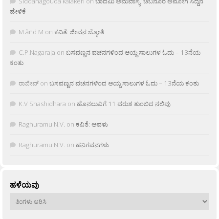
Siddanagouda kalakeri
on
ಬಾದಮಿ ಅಮವಾಸ್ಯೆ: ಚಬನೂರ ಅಮೋಗ ಸಿದ್ದನ
ಹೇಳಿಕೆ
M âñd M
on
ಕವಿತೆ: ಜೀವನ ಜ್ಯೋತಿ
C.P.Nagaraja
on
ಬಸವಣ್ಣನ ವಚನಗಳಿಂದ ಆಯ್ದ ಸಾಲುಗಳ ಓದು – 13ನೆಯ
ಕಂತು
ರಾಜೀವ್
on
ಬಸವಣ್ಣನ ವಚನಗಳಿಂದ ಆಯ್ದ ಸಾಲುಗಳ ಓದು – 13ನೆಯ ಕಂತು
K.V Shashidhara
on
ಹೊನಲುವಿಗೆ 11 ವರುಶ ತುಂಬಿದ ನಲಿವು
Raghuramu N.V.
on
ಕವಿತೆ: ಅವಳು
Raghuramu N.V.
on
ಹನಿಗವನಗಳು
ಹಳೆಯವು
ಹಳೆಯವು