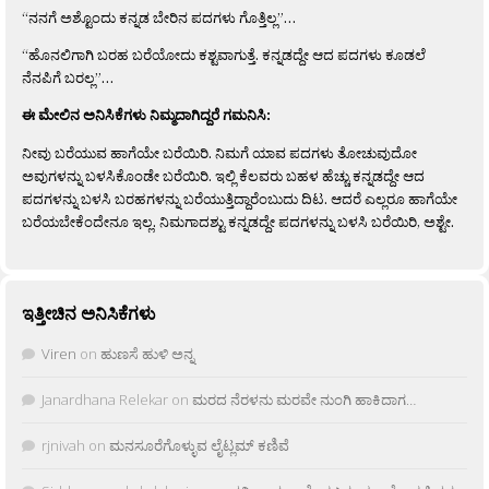
“ನನಗೆ ಅಶ್ಟೊಂದು ಕನ್ನಡ ಬೇರಿನ ಪದಗಳು ಗೊತ್ತಿಲ್ಲ”…
“ಹೊನಲಿಗಾಗಿ ಬರಹ ಬರೆಯೋದು ಕಶ್ಟವಾಗುತ್ತೆ. ಕನ್ನಡದ್ದೇ ಆದ ಪದಗಳು ಕೂಡಲೆ
ನೆನಪಿಗೆ ಬರಲ್ಲ”…
ಈ ಮೇಲಿನ ಅನಿಸಿಕೆಗಳು ನಿಮ್ಮದಾಗಿದ್ದರೆ ಗಮನಿಸಿ:
ನೀವು ಬರೆಯುವ ಹಾಗೆಯೇ ಬರೆಯಿರಿ. ನಿಮಗೆ ಯಾವ ಪದಗಳು ತೋಚುವುದೋ
ಅವುಗಳನ್ನು ಬಳಸಿಕೊಂಡೇ ಬರೆಯಿರಿ. ಇಲ್ಲಿ ಕೆಲವರು ಬಹಳ ಹೆಚ್ಚು ಕನ್ನಡದ್ದೇ ಆದ
ಪದಗಳನ್ನು ಬಳಸಿ ಬರಹಗಳನ್ನು ಬರೆಯುತ್ತಿದ್ದಾರೆಂಬುದು ದಿಟ. ಆದರೆ ಎಲ್ಲರೂ ಹಾಗೆಯೇ
ಬರೆಯಬೇಕೆಂದೇನೂ ಇಲ್ಲ. ನಿಮಗಾದಶ್ಟು ಕನ್ನಡದ್ದೇ ಪದಗಳನ್ನು ಬಳಸಿ ಬರೆಯಿರಿ, ಅಶ್ಟೇ.
ಇತ್ತೀಚಿನ ಅನಿಸಿಕೆಗಳು
Viren
on
ಹುಣಸೆ ಹುಳಿ ಅನ್ನ
Janardhana Relekar
on
ಮರದ ನೆರಳನು ಮರವೇ ನುಂಗಿ ಹಾಕಿದಾಗ…
rjnivah
on
ಮನಸೂರೆಗೊಳ್ಳುವ ಲೈಟ್ಲಮ್ ಕಣಿವೆ