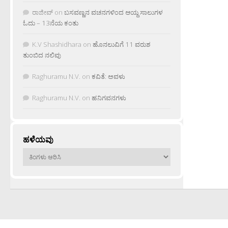
ರಾಜೀವ್
on
ಬಸವಣ್ಣನ ವಚನಗಳಿಂದ ಆಯ್ದ ಸಾಲುಗಳ
ಓದು – 13ನೆಯ ಕಂತು
K.V Shashidhara
on
ಹೊನಲುವಿಗೆ 11 ವರುಶ
ತುಂಬಿದ ನಲಿವು
Raghuramu N.V.
on
ಕವಿತೆ: ಅವಳು
Raghuramu N.V.
on
ಹನಿಗವನಗಳು
ಹಳೆಯವು
ಹಳೆಯವು