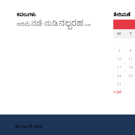
ಕವಲುಗಳು
ತೇದಿಮಣೆ
ನಲ್ಬರಹ
ನಡೆ-ನುಡಿ
ಅರಿಮೆ
ನಾಡು
M
T
3
4
10
11
17
18
24
25
31
« Jul
ಹೊನಲು © 2026.