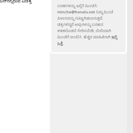
ನ್‍ನಲ್ಲಿರುವ ವಿಚಿತ್ರ
ಬರಹಗಳನ್ನು ಇಲ್ಲಿಗೆ ಮಿಂಚಿಸಿ:
minche@honalu.net
ನಿಮ್ಮ ಮಿಂಚೆ
ವಿಳಾಸವನ್ನು ಗುಟ್ಟಾಗಿಡಲಾಗುತ್ತದೆ.
ಚಿತ್ರಗಳಿದ್ದರೆ ಅವುಗಳನ್ನು ಬರಹದ
ಕಡತದೊಡನೆ ಸೇರಿಸಬೇಡಿ, ಬೇರೆಯಾಗಿ
ಮಿಂಚೆಗೆ ಅಂಟಿಸಿ. ಹೆಚ್ಚಿನ ಮಾಹಿತಿಗಾಗಿ
ಇಲ್ಲಿ
ಒತ್ತಿ
.