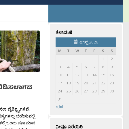
ತೇದಿಮಣೆ
ಆಗಸ್ಟ್ 2026
M
T
W
T
F
S
S
1
2
3
4
5
6
7
8
9
10
11
12
13
14
15
16
17
18
19
20
21
22
23
ಬಿಡಿಸಲಾಗದ
24
25
26
27
28
29
30
31
« Jul
ನೇಕ ವೈಶಿಶ್ಟ್ಯಗಳಿವೆ.
ಯಗಳನ್ನು ಬೇದಿಸುವಲ್ಲಿ
ಳಲ್ಲಿ ಒಂದು ಪನಾಮಾದ
ನೀವೂ ಬರೆಯಿರಿ