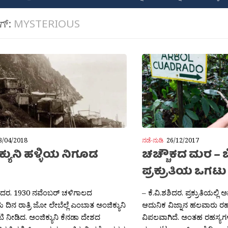
ಾಗ್:
MYSTERIOUS
3/04/2018
ನಡೆ-ನುಡಿ
26/12/2017
್ಯುನಿ ಹಳ್ಳಿಯ ನಿಗೂಡ
ಚಚ್ಚೌಕದ ಮರ – 
ಪ್ರಕ್ರುತಿಯ ಒಗಟು
ಶಶಿದರ. 1930 ನವೆಂಬರ್ ಚಳಿಗಾಲದ
– ಕೆ.ವಿ.ಶಶಿದರ. ಪ್ರಕ್ರುತಿಯಲ್ಲಿ ಅ
 ದಿನ ರಾತ್ರಿ ಜೋ ಲೇಬೆಲ್ಲೆ ಎಂಬಾತ ಅಂಜಿಕ್ಯುನಿ
ಆದುನಿಕ ವಿಜ್ನಾನ ಹಲವಾರು ರಹಸ್
ೇಟಿ ನೀಡಿದ. ಅಂಜಿಕ್ಯುನಿ ಕೆನಡಾ ದೇಶದ
ವಿಪಲವಾಗಿದೆ. ಅಂತಹ ರಹಸ್ಯಗ