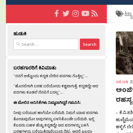
ಟ್ಯ
ಹುಡುಕಿ
Search
for:
ಬರಹಗಾರರಿಗೆ ಕಿವಿಮಾತು
“ನನಗೆ ಅಶ್ಟೊಂದು ಕನ್ನಡ ಬೇರಿನ ಪದಗಳು ಗೊತ್ತಿಲ್ಲ”…
ನಡೆ-ನುಡಿ
2
“ಹೊನಲಿಗಾಗಿ ಬರಹ ಬರೆಯೋದು ಕಶ್ಟವಾಗುತ್ತೆ. ಕನ್ನಡದ್ದೇ ಆದ
ಅಂಜಿಕ
ಪದಗಳು ಕೂಡಲೆ ನೆನಪಿಗೆ ಬರಲ್ಲ”…
ರಹಸ್ಯ
ಈ ಮೇಲಿನ ಅನಿಸಿಕೆಗಳು ನಿಮ್ಮದಾಗಿದ್ದರೆ ಗಮನಿಸಿ:
– ಕೆ.ವಿ.
ನೀವು ಬರೆಯುವ ಹಾಗೆಯೇ ಬರೆಯಿರಿ. ನಿಮಗೆ ಯಾವ ಪದಗಳು
ತೋಚುವುದೋ ಅವುಗಳನ್ನು ಬಳಸಿಕೊಂಡೇ ಬರೆಯಿರಿ. ಇಲ್ಲಿ
ಹುಣ್ಣಿಮೆಯ
ಕೆಲವರು ಬಹಳ ಹೆಚ್ಚು ಕನ್ನಡದ್ದೇ ಆದ ಪದಗಳನ್ನು ಬಳಸಿ
ಹಳ್ಳಿಗೆ ಬ
ಬರಹಗಳನ್ನು ಬರೆಯುತ್ತಿದ್ದಾರೆಂಬುದು ದಿಟ. ಆದರೆ ಎಲ್ಲರೂ