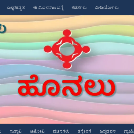
ಎಲ್ಲರಕನ್ನಡ
ಈ ಮಿಂಬಾಗಿಲ ಬಗ್ಗೆ
ಕಡತಗಳು
ವೀಡಿಯೋಗಳು
ು
ಸುತ್ತಾಟ
ಆಟೋಟ
ವಚನಗಳು
ತನ್ನೇಳಿಗೆ
ಹಿನ್ನಡವಳಿ
ಗ್ಯಾಜೆ