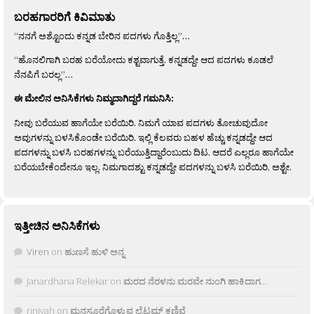
ಬರಹಗಾರರಿಗೆ ಕಿವಿಮಾತು
“ನನಗೆ ಅಶ್ಟೊಂದು ಕನ್ನಡ ಬೇರಿನ ಪದಗಳು ಗೊತ್ತಿಲ್ಲ”…
“ಹೊನಲಿಗಾಗಿ ಬರಹ ಬರೆಯೋದು ಕಶ್ಟವಾಗುತ್ತೆ. ಕನ್ನಡದ್ದೇ ಆದ ಪದಗಳು ಕೂಡಲೆ
ನೆನಪಿಗೆ ಬರಲ್ಲ”…
ಈ ಮೇಲಿನ ಅನಿಸಿಕೆಗಳು ನಿಮ್ಮದಾಗಿದ್ದರೆ ಗಮನಿಸಿ:
ನೀವು ಬರೆಯುವ ಹಾಗೆಯೇ ಬರೆಯಿರಿ. ನಿಮಗೆ ಯಾವ ಪದಗಳು ತೋಚುವುದೋ
ಅವುಗಳನ್ನು ಬಳಸಿಕೊಂಡೇ ಬರೆಯಿರಿ. ಇಲ್ಲಿ ಕೆಲವರು ಬಹಳ ಹೆಚ್ಚು ಕನ್ನಡದ್ದೇ ಆದ
ಪದಗಳನ್ನು ಬಳಸಿ ಬರಹಗಳನ್ನು ಬರೆಯುತ್ತಿದ್ದಾರೆಂಬುದು ದಿಟ. ಆದರೆ ಎಲ್ಲರೂ ಹಾಗೆಯೇ
ಬರೆಯಬೇಕೆಂದೇನೂ ಇಲ್ಲ. ನಿಮಗಾದಶ್ಟು ಕನ್ನಡದ್ದೇ ಪದಗಳನ್ನು ಬಳಸಿ ಬರೆಯಿರಿ, ಅಶ್ಟೇ.
ಇತ್ತೀಚಿನ ಅನಿಸಿಕೆಗಳು
Viren
on
ಹುಣಸೆ ಹುಳಿ ಅನ್ನ
Janardhana Relekar
on
ಮರದ ನೆರಳನು ಮರವೇ ನುಂಗಿ ಹಾಕಿದಾಗ…
rjnivah
on
ಮನಸೂರೆಗೊಳ್ಳುವ ಲೈಟ್ಲಮ್ ಕಣಿವೆ