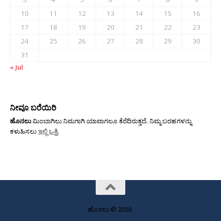
10
11
12
13
14
15
16
17
18
19
20
21
22
23
24
25
26
27
28
29
30
31
« Jul
ನೀವೂ ಬರೆಯಿರಿ
ಹೊನಲು
ಮಿಂಬಾಗಿಲು ನಿಮಗಾಗಿ ಯಾವಾಗಲೂ ತೆರೆದಿರುತ್ತದೆ. ನಿಮ್ಮ ಬರಹಗಳನ್ನು
ಕಳುಹಿಸಲು
ಇಲ್ಲಿ ಒತ್ತಿ
.
ಹೊನಲು © 2026.