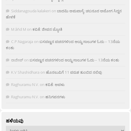
Siddanagouda kalakeri
on
ಬಾದಮಿ ಅಮವಾಸ್ಯೆ: ಚಬನೂರ ಅಮೋಗ ಸಿದ್ದನ
ಹೇಳಿಕೆ
M âñd M
on
ಕವಿತೆ: ಜೀವನ ಜ್ಯೋತಿ
C.P.Nagaraja
on
ಬಸವಣ್ಣನ ವಚನಗಳಿಂದ ಆಯ್ದ ಸಾಲುಗಳ ಓದು – 13ನೆಯ
ಕಂತು
ರಾಜೀವ್
on
ಬಸವಣ್ಣನ ವಚನಗಳಿಂದ ಆಯ್ದ ಸಾಲುಗಳ ಓದು – 13ನೆಯ ಕಂತು
K.V Shashidhara
on
ಹೊನಲುವಿಗೆ 11 ವರುಶ ತುಂಬಿದ ನಲಿವು
Raghuramu N.V.
on
ಕವಿತೆ: ಅವಳು
Raghuramu N.V.
on
ಹನಿಗವನಗಳು
ಹಳೆಯವು
ಹಳೆಯವು