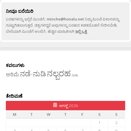
ನೀವೂ ಬರೆಯಿರಿ
ಬರಹಗಳನ್ನು ಇಲ್ಲಿಗೆ ಮಿಂಚಿಸಿ:
minche@honalu.net
ನಿಮ್ಮ ಮಿಂಚೆ ವಿಳಾಸವನ್ನು
ಗುಟ್ಟಾಗಿಡಲಾಗುತ್ತದೆ. ಚಿತ್ರಗಳಿದ್ದರೆ ಅವುಗಳನ್ನು ಬರಹದ ಕಡತದೊಡನೆ ಸೇರಿಸಬೇಡಿ,
ಬೇರೆಯಾಗಿ ಮಿಂಚೆಗೆ ಅಂಟಿಸಿ. ಹೆಚ್ಚಿನ ಮಾಹಿತಿಗಾಗಿ
ಇಲ್ಲಿ ಒತ್ತಿ
.
ಕವಲುಗಳು
ನಲ್ಬರಹ
ನಡೆ-ನುಡಿ
ಅರಿಮೆ
ನಾಡು
ತೇದಿಮಣೆ
ಆಗಸ್ಟ್ 2026
M
T
W
T
F
S
S
1
2
3
4
5
6
7
8
9