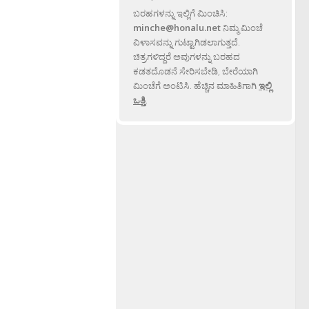
ಬರಹಗಳನ್ನು ಇಲ್ಲಿಗೆ ಮಿಂಚಿಸಿ:
minche@honalu.net
ನಿಮ್ಮ ಮಿಂಚೆ
ವಿಳಾಸವನ್ನು ಗುಟ್ಟಾಗಿಡಲಾಗುತ್ತದೆ.
ಚಿತ್ರಗಳಿದ್ದರೆ ಅವುಗಳನ್ನು ಬರಹದ
ಕಡತದೊಡನೆ ಸೇರಿಸಬೇಡಿ, ಬೇರೆಯಾಗಿ
ಮಿಂಚೆಗೆ ಅಂಟಿಸಿ. ಹೆಚ್ಚಿನ ಮಾಹಿತಿಗಾಗಿ
ಇಲ್ಲಿ
ಒತ್ತಿ
.