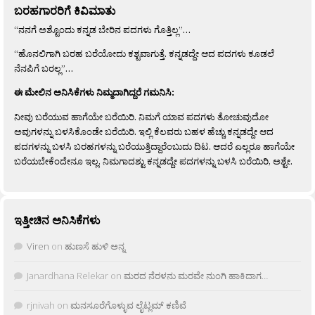
ಬರಹಗಾರರಿಗೆ ಕಿವಿಮಾತು
“ನನಗೆ ಅಶ್ಟೊಂದು ಕನ್ನಡ ಬೇರಿನ ಪದಗಳು ಗೊತ್ತಿಲ್ಲ”…
“ಹೊನಲಿಗಾಗಿ ಬರಹ ಬರೆಯೋದು ಕಶ್ಟವಾಗುತ್ತೆ. ಕನ್ನಡದ್ದೇ ಆದ ಪದಗಳು ಕೂಡಲೆ
ನೆನಪಿಗೆ ಬರಲ್ಲ”…
ಈ ಮೇಲಿನ ಅನಿಸಿಕೆಗಳು ನಿಮ್ಮದಾಗಿದ್ದರೆ ಗಮನಿಸಿ:
ನೀವು ಬರೆಯುವ ಹಾಗೆಯೇ ಬರೆಯಿರಿ. ನಿಮಗೆ ಯಾವ ಪದಗಳು ತೋಚುವುದೋ
ಅವುಗಳನ್ನು ಬಳಸಿಕೊಂಡೇ ಬರೆಯಿರಿ. ಇಲ್ಲಿ ಕೆಲವರು ಬಹಳ ಹೆಚ್ಚು ಕನ್ನಡದ್ದೇ ಆದ
ಪದಗಳನ್ನು ಬಳಸಿ ಬರಹಗಳನ್ನು ಬರೆಯುತ್ತಿದ್ದಾರೆಂಬುದು ದಿಟ. ಆದರೆ ಎಲ್ಲರೂ ಹಾಗೆಯೇ
ಬರೆಯಬೇಕೆಂದೇನೂ ಇಲ್ಲ. ನಿಮಗಾದಶ್ಟು ಕನ್ನಡದ್ದೇ ಪದಗಳನ್ನು ಬಳಸಿ ಬರೆಯಿರಿ, ಅಶ್ಟೇ.
ಇತ್ತೀಚಿನ ಅನಿಸಿಕೆಗಳು
Viren
on
ಹುಣಸೆ ಹುಳಿ ಅನ್ನ
Janardhana Relekar
on
ಮರದ ನೆರಳನು ಮರವೇ ನುಂಗಿ ಹಾಕಿದಾಗ…
rjnivah
on
ಮನಸೂರೆಗೊಳ್ಳುವ ಲೈಟ್ಲಮ್ ಕಣಿವೆ