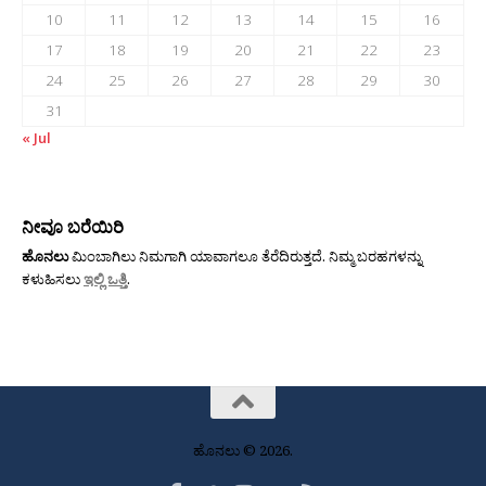
10
11
12
13
14
15
16
17
18
19
20
21
22
23
24
25
26
27
28
29
30
31
« Jul
ನೀವೂ ಬರೆಯಿರಿ
ಹೊನಲು
ಮಿಂಬಾಗಿಲು ನಿಮಗಾಗಿ ಯಾವಾಗಲೂ ತೆರೆದಿರುತ್ತದೆ. ನಿಮ್ಮ ಬರಹಗಳನ್ನು
ಕಳುಹಿಸಲು
ಇಲ್ಲಿ ಒತ್ತಿ
.
ಹೊನಲು © 2026.