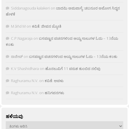
Siddanagouda kalakeri
on
ಬಾದಮಿ ಅಮವಾಸ್ಯೆ: ಚಬನೂರ ಅಮೋಗ ಸಿದ್ದನ
ಹೇಳಿಕೆ
M âñd M
on
ಕವಿತೆ: ಜೀವನ ಜ್ಯೋತಿ
C.P.Nagaraja
on
ಬಸವಣ್ಣನ ವಚನಗಳಿಂದ ಆಯ್ದ ಸಾಲುಗಳ ಓದು – 13ನೆಯ
ಕಂತು
ರಾಜೀವ್
on
ಬಸವಣ್ಣನ ವಚನಗಳಿಂದ ಆಯ್ದ ಸಾಲುಗಳ ಓದು – 13ನೆಯ ಕಂತು
K.V Shashidhara
on
ಹೊನಲುವಿಗೆ 11 ವರುಶ ತುಂಬಿದ ನಲಿವು
Raghuramu N.V.
on
ಕವಿತೆ: ಅವಳು
Raghuramu N.V.
on
ಹನಿಗವನಗಳು
ಹಳೆಯವು
ಹಳೆಯವು