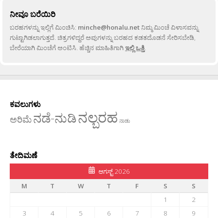
ನೀವೂ ಬರೆಯಿರಿ
ಬರಹಗಳನ್ನು ಇಲ್ಲಿಗೆ ಮಿಂಚಿಸಿ:
minche@honalu.net
ನಿಮ್ಮ ಮಿಂಚೆ ವಿಳಾಸವನ್ನು
ಗುಟ್ಟಾಗಿಡಲಾಗುತ್ತದೆ. ಚಿತ್ರಗಳಿದ್ದರೆ ಅವುಗಳನ್ನು ಬರಹದ ಕಡತದೊಡನೆ ಸೇರಿಸಬೇಡಿ,
ಬೇರೆಯಾಗಿ ಮಿಂಚೆಗೆ ಅಂಟಿಸಿ. ಹೆಚ್ಚಿನ ಮಾಹಿತಿಗಾಗಿ
ಇಲ್ಲಿ ಒತ್ತಿ
.
ಕವಲುಗಳು
ನಲ್ಬರಹ
ನಡೆ-ನುಡಿ
ಅರಿಮೆ
ನಾಡು
ತೇದಿಮಣೆ
ಆಗಸ್ಟ್ 2026
M
T
W
T
F
S
S
1
2
3
4
5
6
7
8
9