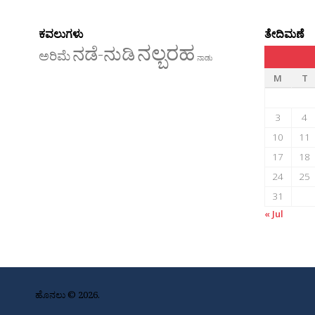
ಕವಲುಗಳು
ತೇದಿಮಣೆ
ನಲ್ಬರಹ
ನಡೆ-ನುಡಿ
ಅರಿಮೆ
ನಾಡು
M
T
3
4
10
11
17
18
24
25
31
« Jul
ಹೊನಲು © 2026.