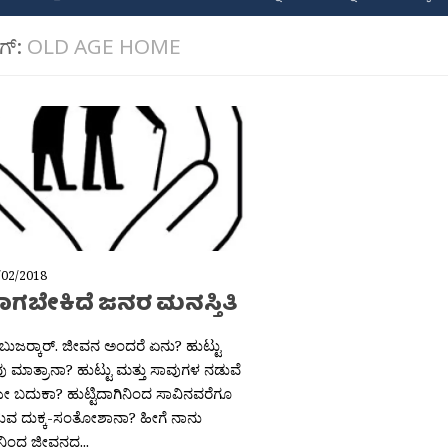
ಾಗ್:
OLD AGE HOME
/02/2018
ಗಬೇಕಿದೆ ಜನರ ಮನಸ್ತಿತಿ
ಬುಜರ‍್ಕಾರ್. ಜೀವನ ಅಂದರೆ ಏನು? ಹುಟ್ಟು
ವು ಮಾತ್ರಾನಾ? ಹುಟ್ಟು ಮತ್ತು ಸಾವುಗಳ ನಡುವೆ
ೆಯೇ ಬದುಕಾ? ಹುಟ್ಟಿದಾಗಿನಿಂದ ಸಾವಿನವರೆಗೂ
ುವ ದುಕ್ಕ-ಸಂತೋಶಾನಾ? ಹೀಗೆ ನಾನು
ಿನಿಂದ ಜೀವನದ...