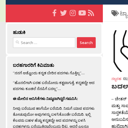
ಟ್ಯ
ಹುಡುಕಿ
Search
for:
ಬರಹಗಾರರಿಗೆ ಕಿವಿಮಾತು
“ನನಗೆ ಅಶ್ಟೊಂದು ಕನ್ನಡ ಬೇರಿನ ಪದಗಳು ಗೊತ್ತಿಲ್ಲ”…
ನಲ್ಬರಹ
01
“ಹೊನಲಿಗಾಗಿ ಬರಹ ಬರೆಯೋದು ಕಶ್ಟವಾಗುತ್ತೆ. ಕನ್ನಡದ್ದೇ ಆದ
ಬದಲಾ
ಪದಗಳು ಕೂಡಲೆ ನೆನಪಿಗೆ ಬರಲ್ಲ”…
– ಚೇತನ್ 
ಈ ಮೇಲಿನ ಅನಿಸಿಕೆಗಳು ನಿಮ್ಮದಾಗಿದ್ದರೆ ಗಮನಿಸಿ:
ಮತ್ತು ಸಾ
ನೀವು ಬರೆಯುವ ಹಾಗೆಯೇ ಬರೆಯಿರಿ. ನಿಮಗೆ ಯಾವ ಪದಗಳು
ಸಾರ‍್ತಕತ
ತೋಚುವುದೋ ಅವುಗಳನ್ನು ಬಳಸಿಕೊಂಡೇ ಬರೆಯಿರಿ. ಇಲ್ಲಿ
ಅನುಬವಿಸ
ಕೆಲವರು ಬಹಳ ಹೆಚ್ಚು ಕನ್ನಡದ್ದೇ ಆದ ಪದಗಳನ್ನು ಬಳಸಿ
ಹುಟ್ಟಿದಾಗ
ಬರಹಗಳನ್ನು ಬರೆಯುತ್ತಿದ್ದಾರೆಂಬುದು ದಿಟ. ಆದರೆ ಎಲ್ಲರೂ