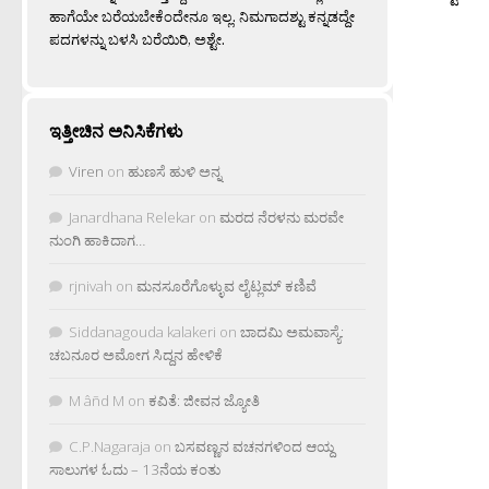
ಹಾಗೆಯೇ ಬರೆಯಬೇಕೆಂದೇನೂ ಇಲ್ಲ. ನಿಮಗಾದಶ್ಟು ಕನ್ನಡದ್ದೇ
ಪದಗಳನ್ನು ಬಳಸಿ ಬರೆಯಿರಿ, ಅಶ್ಟೇ.
ಇತ್ತೀಚಿನ ಅನಿಸಿಕೆಗಳು
Viren
on
ಹುಣಸೆ ಹುಳಿ ಅನ್ನ
Janardhana Relekar
on
ಮರದ ನೆರಳನು ಮರವೇ
ನುಂಗಿ ಹಾಕಿದಾಗ…
rjnivah
on
ಮನಸೂರೆಗೊಳ್ಳುವ ಲೈಟ್ಲಮ್ ಕಣಿವೆ
Siddanagouda kalakeri
on
ಬಾದಮಿ ಅಮವಾಸ್ಯೆ:
ಚಬನೂರ ಅಮೋಗ ಸಿದ್ದನ ಹೇಳಿಕೆ
M âñd M
on
ಕವಿತೆ: ಜೀವನ ಜ್ಯೋತಿ
C.P.Nagaraja
on
ಬಸವಣ್ಣನ ವಚನಗಳಿಂದ ಆಯ್ದ
ಸಾಲುಗಳ ಓದು – 13ನೆಯ ಕಂತು