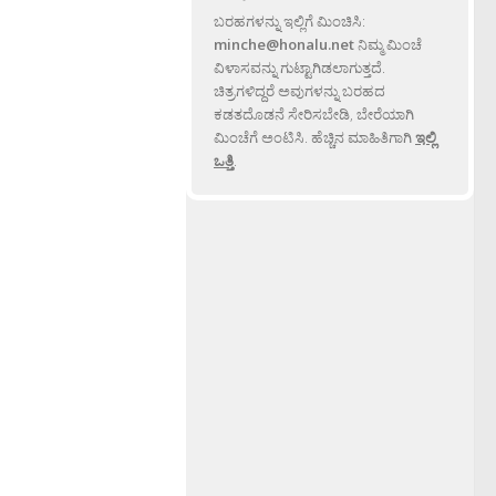
ಬರಹಗಳನ್ನು ಇಲ್ಲಿಗೆ ಮಿಂಚಿಸಿ:
minche@honalu.net
ನಿಮ್ಮ ಮಿಂಚೆ
ವಿಳಾಸವನ್ನು ಗುಟ್ಟಾಗಿಡಲಾಗುತ್ತದೆ.
ಚಿತ್ರಗಳಿದ್ದರೆ ಅವುಗಳನ್ನು ಬರಹದ
ಕಡತದೊಡನೆ ಸೇರಿಸಬೇಡಿ, ಬೇರೆಯಾಗಿ
ಮಿಂಚೆಗೆ ಅಂಟಿಸಿ. ಹೆಚ್ಚಿನ ಮಾಹಿತಿಗಾಗಿ
ಇಲ್ಲಿ
ಒತ್ತಿ
.