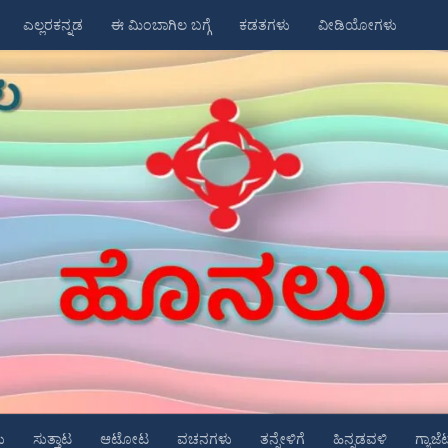
ಎಲ್ಲರಕನ್ನಡ
ಈ ಮಿಂಬಾಗಿಲ ಬಗ್ಗೆ
ಕಡತಗಳು
ವೀಡಿಯೋಗಳು
ು
ಸುತ್ತಾಟ
ಆಟೋಟ
ವಚನಗಳು
ತನ್ನೇಳಿಗೆ
ಹಿನ್ನಡವಳಿ
ಗ್ಯಾಜೆ