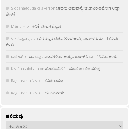
Siddanagouda kalakeri
on
ಬಾದಮಿ ಅಮವಾಸ್ಯೆ: ಚಬನೂರ ಅಮೋಗ ಸಿದ್ದನ
ಹೇಳಿಕೆ
M âñd M
on
ಕವಿತೆ: ಜೀವನ ಜ್ಯೋತಿ
C.P.Nagaraja
on
ಬಸವಣ್ಣನ ವಚನಗಳಿಂದ ಆಯ್ದ ಸಾಲುಗಳ ಓದು – 13ನೆಯ
ಕಂತು
ರಾಜೀವ್
on
ಬಸವಣ್ಣನ ವಚನಗಳಿಂದ ಆಯ್ದ ಸಾಲುಗಳ ಓದು – 13ನೆಯ ಕಂತು
K.V Shashidhara
on
ಹೊನಲುವಿಗೆ 11 ವರುಶ ತುಂಬಿದ ನಲಿವು
Raghuramu N.V.
on
ಕವಿತೆ: ಅವಳು
Raghuramu N.V.
on
ಹನಿಗವನಗಳು
ಹಳೆಯವು
ಹಳೆಯವು