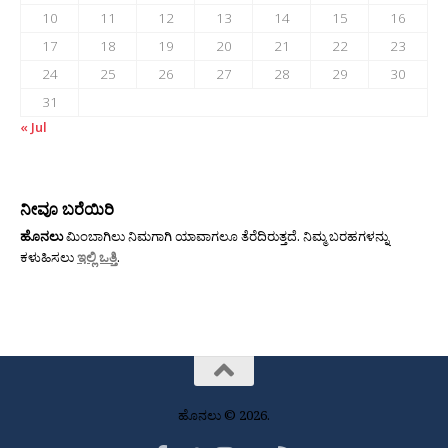
10
11
12
13
14
15
16
17
18
19
20
21
22
23
24
25
26
27
28
29
30
31
« Jul
ನೀವೂ ಬರೆಯಿರಿ
ಹೊನಲು
ಮಿಂಬಾಗಿಲು ನಿಮಗಾಗಿ ಯಾವಾಗಲೂ ತೆರೆದಿರುತ್ತದೆ. ನಿಮ್ಮ ಬರಹಗಳನ್ನು
ಕಳುಹಿಸಲು
ಇಲ್ಲಿ ಒತ್ತಿ
.
ಹೊನಲು © 2026.