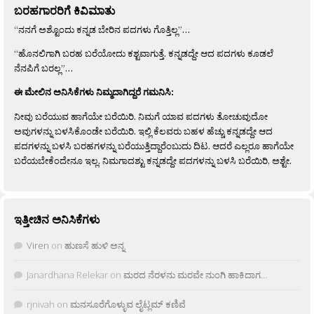
ಬರಹಗಾರರಿಗೆ ಕಿವಿಮಾತು
“ನನಗೆ ಅಶ್ಟೊಂದು ಕನ್ನಡ ಬೇರಿನ ಪದಗಳು ಗೊತ್ತಿಲ್ಲ”…
“ಹೊನಲಿಗಾಗಿ ಬರಹ ಬರೆಯೋದು ಕಶ್ಟವಾಗುತ್ತೆ. ಕನ್ನಡದ್ದೇ ಆದ ಪದಗಳು ಕೂಡಲೆ
ನೆನಪಿಗೆ ಬರಲ್ಲ”…
ಈ ಮೇಲಿನ ಅನಿಸಿಕೆಗಳು ನಿಮ್ಮದಾಗಿದ್ದರೆ ಗಮನಿಸಿ:
ನೀವು ಬರೆಯುವ ಹಾಗೆಯೇ ಬರೆಯಿರಿ. ನಿಮಗೆ ಯಾವ ಪದಗಳು ತೋಚುವುದೋ
ಅವುಗಳನ್ನು ಬಳಸಿಕೊಂಡೇ ಬರೆಯಿರಿ. ಇಲ್ಲಿ ಕೆಲವರು ಬಹಳ ಹೆಚ್ಚು ಕನ್ನಡದ್ದೇ ಆದ
ಪದಗಳನ್ನು ಬಳಸಿ ಬರಹಗಳನ್ನು ಬರೆಯುತ್ತಿದ್ದಾರೆಂಬುದು ದಿಟ. ಆದರೆ ಎಲ್ಲರೂ ಹಾಗೆಯೇ
ಬರೆಯಬೇಕೆಂದೇನೂ ಇಲ್ಲ. ನಿಮಗಾದಶ್ಟು ಕನ್ನಡದ್ದೇ ಪದಗಳನ್ನು ಬಳಸಿ ಬರೆಯಿರಿ, ಅಶ್ಟೇ.
ಇತ್ತೀಚಿನ ಅನಿಸಿಕೆಗಳು
Viren
on
ಹುಣಸೆ ಹುಳಿ ಅನ್ನ
Janardhana Relekar
on
ಮರದ ನೆರಳನು ಮರವೇ ನುಂಗಿ ಹಾಕಿದಾಗ…
rjnivah
on
ಮನಸೂರೆಗೊಳ್ಳುವ ಲೈಟ್ಲಮ್ ಕಣಿವೆ