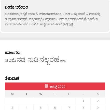
ನೀವೂ ಬರೆಯಿರಿ
ಬರಹಗಳನ್ನು ಇಲ್ಲಿಗೆ ಮಿಂಚಿಸಿ:
minche@honalu.net
ನಿಮ್ಮ ಮಿಂಚೆ ವಿಳಾಸವನ್ನು
ಗುಟ್ಟಾಗಿಡಲಾಗುತ್ತದೆ. ಚಿತ್ರಗಳಿದ್ದರೆ ಅವುಗಳನ್ನು ಬರಹದ ಕಡತದೊಡನೆ ಸೇರಿಸಬೇಡಿ,
ಬೇರೆಯಾಗಿ ಮಿಂಚೆಗೆ ಅಂಟಿಸಿ. ಹೆಚ್ಚಿನ ಮಾಹಿತಿಗಾಗಿ
ಇಲ್ಲಿ ಒತ್ತಿ
.
ಕವಲುಗಳು
ನಲ್ಬರಹ
ನಡೆ-ನುಡಿ
ಅರಿಮೆ
ನಾಡು
ತೇದಿಮಣೆ
ಆಗಸ್ಟ್ 2026
M
T
W
T
F
S
S
1
2
3
4
5
6
7
8
9