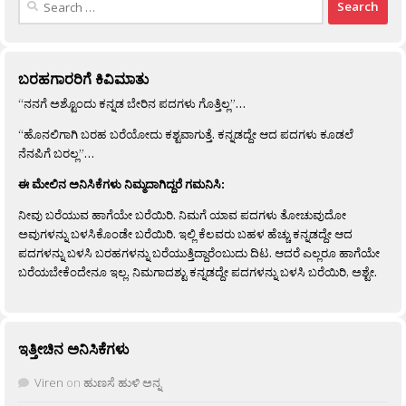
for:
ಬರಹಗಾರರಿಗೆ ಕಿವಿಮಾತು
“ನನಗೆ ಅಶ್ಟೊಂದು ಕನ್ನಡ ಬೇರಿನ ಪದಗಳು ಗೊತ್ತಿಲ್ಲ”…
“ಹೊನಲಿಗಾಗಿ ಬರಹ ಬರೆಯೋದು ಕಶ್ಟವಾಗುತ್ತೆ. ಕನ್ನಡದ್ದೇ ಆದ ಪದಗಳು ಕೂಡಲೆ
ನೆನಪಿಗೆ ಬರಲ್ಲ”…
ಈ ಮೇಲಿನ ಅನಿಸಿಕೆಗಳು ನಿಮ್ಮದಾಗಿದ್ದರೆ ಗಮನಿಸಿ:
ನೀವು ಬರೆಯುವ ಹಾಗೆಯೇ ಬರೆಯಿರಿ. ನಿಮಗೆ ಯಾವ ಪದಗಳು ತೋಚುವುದೋ
ಅವುಗಳನ್ನು ಬಳಸಿಕೊಂಡೇ ಬರೆಯಿರಿ. ಇಲ್ಲಿ ಕೆಲವರು ಬಹಳ ಹೆಚ್ಚು ಕನ್ನಡದ್ದೇ ಆದ
ಪದಗಳನ್ನು ಬಳಸಿ ಬರಹಗಳನ್ನು ಬರೆಯುತ್ತಿದ್ದಾರೆಂಬುದು ದಿಟ. ಆದರೆ ಎಲ್ಲರೂ ಹಾಗೆಯೇ
ಬರೆಯಬೇಕೆಂದೇನೂ ಇಲ್ಲ. ನಿಮಗಾದಶ್ಟು ಕನ್ನಡದ್ದೇ ಪದಗಳನ್ನು ಬಳಸಿ ಬರೆಯಿರಿ, ಅಶ್ಟೇ.
ಇತ್ತೀಚಿನ ಅನಿಸಿಕೆಗಳು
Viren
on
ಹುಣಸೆ ಹುಳಿ ಅನ್ನ