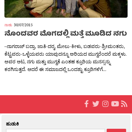
ನಾಡು
30/07/2015
ನೊಂದವರ ಮೊಗದಲ್ಲಿ ಮತ್ತೆ ಮೂಡಿದ ನಗು
–ನಾಗರಾಜ್ ಬದ್ರಾ. ಜಾತಿ-ದರ‍್ಮ, ಮೇಲು-ಕೀಳು, ಬಡವರು-ಶ್ರೀಮಂತರು,
ಕೆಟ್ಟವರು-ಒಳ್ಳೆಯವರು ಯಾವುದನ್ನೂ ಅರಿಯದ ಮುಗ್ದರೆಂದರೆ ಮಕ್ಕಳು.
ಅವರ ಆಟ, ನಗು ಮತ್ತು ಮುಗ್ದತೆ ಎಂತಹ ಕ್ರೂರಿಯ ಮನಸ್ಸನ್ನು
ಕರಗಿಸುತ್ತದೆ. ಆದರೆ ಈ ಸಮಾಜದಲ್ಲಿ ಒಂದಶ್ಟು ಕ್ರೂರಿಗಳಿಗೆ...
ಹುಡುಕಿ
Search