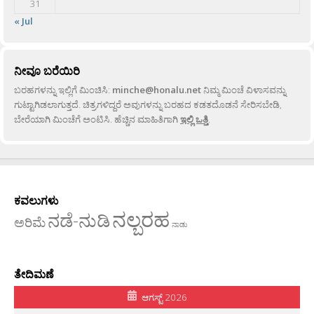
31
« Jul
ನೀವೂ ಬರೆಯಿರಿ
ಬರಹಗಳನ್ನು ಇಲ್ಲಿಗೆ ಮಿಂಚಿಸಿ:
minche@honalu.net
ನಿಮ್ಮ ಮಿಂಚೆ ವಿಳಾಸವನ್ನು
ಗುಟ್ಟಾಗಿಡಲಾಗುತ್ತದೆ. ಚಿತ್ರಗಳಿದ್ದರೆ ಅವುಗಳನ್ನು ಬರಹದ ಕಡತದೊಡನೆ ಸೇರಿಸಬೇಡಿ,
ಬೇರೆಯಾಗಿ ಮಿಂಚೆಗೆ ಅಂಟಿಸಿ. ಹೆಚ್ಚಿನ ಮಾಹಿತಿಗಾಗಿ
ಇಲ್ಲಿ ಒತ್ತಿ
.
ಕವಲುಗಳು
ನಲ್ಬರಹ
ನಡೆ-ನುಡಿ
ಅರಿಮೆ
ನಾಡು
ತೇದಿಮಣೆ
ಆಗಸ್ಟ್ 2026