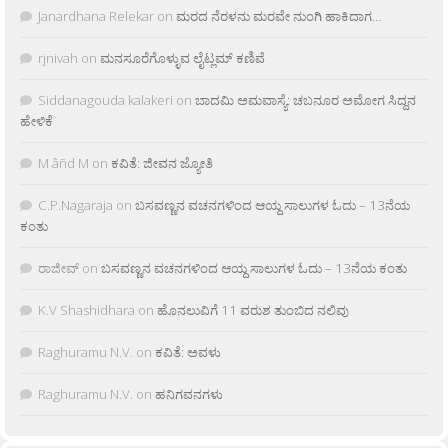
Janardhana Relekar
on
ಮರದ ನೆರಳನು ಮರವೇ ನುಂಗಿ ಹಾಕಿದಾಗ…
rjnivah
on
ಮನಸೂರೆಗೊಳ್ಳುವ ಲೈಟ್ಲಮ್ ಕಣಿವೆ
Siddanagouda kalakeri
on
ಬಾದಮಿ ಅಮವಾಸ್ಯೆ: ಚಬನೂರ ಅಮೋಗ ಸಿದ್ದನ
ಹೇಳಿಕೆ
M âñd M
on
ಕವಿತೆ: ಜೀವನ ಜ್ಯೋತಿ
C.P.Nagaraja
on
ಬಸವಣ್ಣನ ವಚನಗಳಿಂದ ಆಯ್ದ ಸಾಲುಗಳ ಓದು – 13ನೆಯ
ಕಂತು
ರಾಜೀವ್
on
ಬಸವಣ್ಣನ ವಚನಗಳಿಂದ ಆಯ್ದ ಸಾಲುಗಳ ಓದು – 13ನೆಯ ಕಂತು
K.V Shashidhara
on
ಹೊನಲುವಿಗೆ 11 ವರುಶ ತುಂಬಿದ ನಲಿವು
Raghuramu N.V.
on
ಕವಿತೆ: ಅವಳು
Raghuramu N.V.
on
ಹನಿಗವನಗಳು