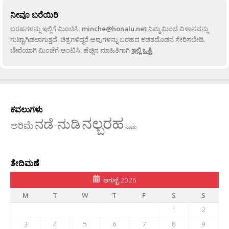
ನೀವೂ ಬರೆಯಿರಿ
ಬರಹಗಳನ್ನು ಇಲ್ಲಿಗೆ ಮಿಂಚಿಸಿ:
minche@honalu.net
ನಿಮ್ಮ ಮಿಂಚೆ ವಿಳಾಸವನ್ನು
ಗುಟ್ಟಾಗಿಡಲಾಗುತ್ತದೆ. ಚಿತ್ರಗಳಿದ್ದರೆ ಅವುಗಳನ್ನು ಬರಹದ ಕಡತದೊಡನೆ ಸೇರಿಸಬೇಡಿ,
ಬೇರೆಯಾಗಿ ಮಿಂಚೆಗೆ ಅಂಟಿಸಿ. ಹೆಚ್ಚಿನ ಮಾಹಿತಿಗಾಗಿ
ಇಲ್ಲಿ ಒತ್ತಿ
.
ಕವಲುಗಳು
ನಲ್ಬರಹ
ನಡೆ-ನುಡಿ
ಅರಿಮೆ
ನಾಡು
ತೇದಿಮಣೆ
ಆಗಸ್ಟ್ 2026
M
T
W
T
F
S
S
1
2
3
4
5
6
7
8
9