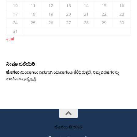
10
11
12
13
14
15
16
17
18
19
20
21
22
23
24
25
26
27
28
29
30
31
« Jul
ನೀವೂ ಬರೆಯಿರಿ
ಹೊನಲು
ಮಿಂಬಾಗಿಲು ನಿಮಗಾಗಿ ಯಾವಾಗಲೂ ತೆರೆದಿರುತ್ತದೆ. ನಿಮ್ಮ ಬರಹಗಳನ್ನು
ಕಳುಹಿಸಲು
ಇಲ್ಲಿ ಒತ್ತಿ
.
ಹೊನಲು © 2026.