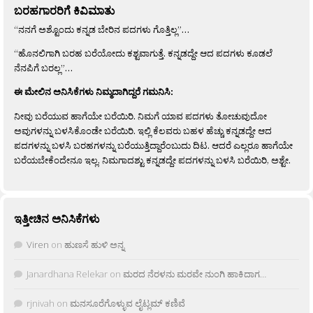
ಬರಹಗಾರರಿಗೆ ಕಿವಿಮಾತು
“ನನಗೆ ಅಶ್ಟೊಂದು ಕನ್ನಡ ಬೇರಿನ ಪದಗಳು ಗೊತ್ತಿಲ್ಲ”…
“ಹೊನಲಿಗಾಗಿ ಬರಹ ಬರೆಯೋದು ಕಶ್ಟವಾಗುತ್ತೆ. ಕನ್ನಡದ್ದೇ ಆದ ಪದಗಳು ಕೂಡಲೆ
ನೆನಪಿಗೆ ಬರಲ್ಲ”…
ಈ ಮೇಲಿನ ಅನಿಸಿಕೆಗಳು ನಿಮ್ಮದಾಗಿದ್ದರೆ ಗಮನಿಸಿ:
ನೀವು ಬರೆಯುವ ಹಾಗೆಯೇ ಬರೆಯಿರಿ. ನಿಮಗೆ ಯಾವ ಪದಗಳು ತೋಚುವುದೋ
ಅವುಗಳನ್ನು ಬಳಸಿಕೊಂಡೇ ಬರೆಯಿರಿ. ಇಲ್ಲಿ ಕೆಲವರು ಬಹಳ ಹೆಚ್ಚು ಕನ್ನಡದ್ದೇ ಆದ
ಪದಗಳನ್ನು ಬಳಸಿ ಬರಹಗಳನ್ನು ಬರೆಯುತ್ತಿದ್ದಾರೆಂಬುದು ದಿಟ. ಆದರೆ ಎಲ್ಲರೂ ಹಾಗೆಯೇ
ಬರೆಯಬೇಕೆಂದೇನೂ ಇಲ್ಲ. ನಿಮಗಾದಶ್ಟು ಕನ್ನಡದ್ದೇ ಪದಗಳನ್ನು ಬಳಸಿ ಬರೆಯಿರಿ, ಅಶ್ಟೇ.
ಇತ್ತೀಚಿನ ಅನಿಸಿಕೆಗಳು
Viren
on
ಹುಣಸೆ ಹುಳಿ ಅನ್ನ
Janardhana Relekar
on
ಮರದ ನೆರಳನು ಮರವೇ ನುಂಗಿ ಹಾಕಿದಾಗ…
rjnivah
on
ಮನಸೂರೆಗೊಳ್ಳುವ ಲೈಟ್ಲಮ್ ಕಣಿವೆ