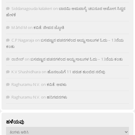
Siddanagouda kalakeri
on
ಬಾದಮಿ ಅಮವಾಸ್ಯೆ: ಚಬನೂರ ಅಮೋಗ ಸಿದ್ದನ
ಹೇಳಿಕೆ
M âñd M
on
ಕವಿತೆ: ಜೀವನ ಜ್ಯೋತಿ
C.P.Nagaraja
on
ಬಸವಣ್ಣನ ವಚನಗಳಿಂದ ಆಯ್ದ ಸಾಲುಗಳ ಓದು – 13ನೆಯ
ಕಂತು
ರಾಜೀವ್
on
ಬಸವಣ್ಣನ ವಚನಗಳಿಂದ ಆಯ್ದ ಸಾಲುಗಳ ಓದು – 13ನೆಯ ಕಂತು
K.V Shashidhara
on
ಹೊನಲುವಿಗೆ 11 ವರುಶ ತುಂಬಿದ ನಲಿವು
Raghuramu N.V.
on
ಕವಿತೆ: ಅವಳು
Raghuramu N.V.
on
ಹನಿಗವನಗಳು
ಹಳೆಯವು
ಹಳೆಯವು