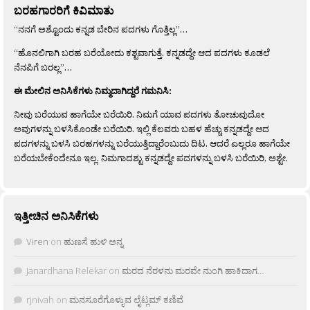
ಬರಹಗಾರರಿಗೆ ಕಿವಿಮಾತು
“ನನಗೆ ಅಶ್ಟೊಂದು ಕನ್ನಡ ಬೇರಿನ ಪದಗಳು ಗೊತ್ತಿಲ್ಲ”…
“ಹೊನಲಿಗಾಗಿ ಬರಹ ಬರೆಯೋದು ಕಶ್ಟವಾಗುತ್ತೆ. ಕನ್ನಡದ್ದೇ ಆದ ಪದಗಳು ಕೂಡಲೆ
ನೆನಪಿಗೆ ಬರಲ್ಲ”…
ಈ ಮೇಲಿನ ಅನಿಸಿಕೆಗಳು ನಿಮ್ಮದಾಗಿದ್ದರೆ ಗಮನಿಸಿ:
ನೀವು ಬರೆಯುವ ಹಾಗೆಯೇ ಬರೆಯಿರಿ. ನಿಮಗೆ ಯಾವ ಪದಗಳು ತೋಚುವುದೋ
ಅವುಗಳನ್ನು ಬಳಸಿಕೊಂಡೇ ಬರೆಯಿರಿ. ಇಲ್ಲಿ ಕೆಲವರು ಬಹಳ ಹೆಚ್ಚು ಕನ್ನಡದ್ದೇ ಆದ
ಪದಗಳನ್ನು ಬಳಸಿ ಬರಹಗಳನ್ನು ಬರೆಯುತ್ತಿದ್ದಾರೆಂಬುದು ದಿಟ. ಆದರೆ ಎಲ್ಲರೂ ಹಾಗೆಯೇ
ಬರೆಯಬೇಕೆಂದೇನೂ ಇಲ್ಲ. ನಿಮಗಾದಶ್ಟು ಕನ್ನಡದ್ದೇ ಪದಗಳನ್ನು ಬಳಸಿ ಬರೆಯಿರಿ, ಅಶ್ಟೇ.
ಇತ್ತೀಚಿನ ಅನಿಸಿಕೆಗಳು
Viren
on
ಹುಣಸೆ ಹುಳಿ ಅನ್ನ
Janardhana Relekar
on
ಮರದ ನೆರಳನು ಮರವೇ ನುಂಗಿ ಹಾಕಿದಾಗ…
rjnivah
on
ಮನಸೂರೆಗೊಳ್ಳುವ ಲೈಟ್ಲಮ್ ಕಣಿವೆ