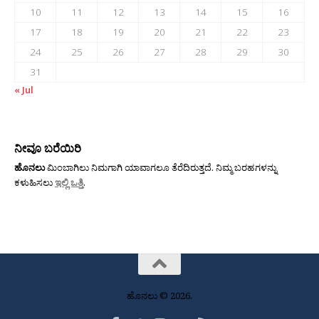
10
11
12
13
14
15
16
17
18
19
20
21
22
23
24
25
26
27
28
29
30
31
« Jul
ನೀವೂ ಬರೆಯಿರಿ
ಹೊನಲು
ಮಿಂಬಾಗಿಲು ನಿಮಗಾಗಿ ಯಾವಾಗಲೂ ತೆರೆದಿರುತ್ತದೆ. ನಿಮ್ಮ ಬರಹಗಳನ್ನು
ಕಳುಹಿಸಲು
ಇಲ್ಲಿ ಒತ್ತಿ
.
ಹೊನಲು © 2026.