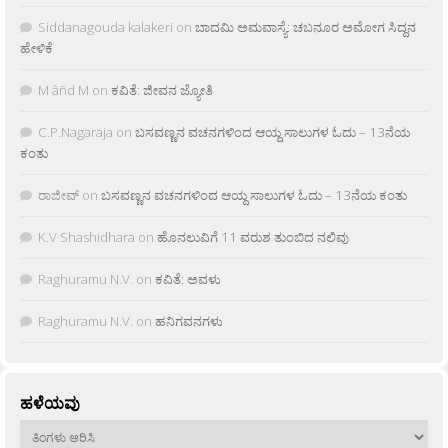
Siddanagouda kalakeri
on
ಬಾದಮಿ ಅಮವಾಸ್ಯೆ: ಚಬನೂರ ಅಮೋಗ ಸಿದ್ದನ
ಹೇಳಿಕೆ
M âñd M
on
ಕವಿತೆ: ಜೀವನ ಜ್ಯೋತಿ
C.P.Nagaraja
on
ಬಸವಣ್ಣನ ವಚನಗಳಿಂದ ಆಯ್ದ ಸಾಲುಗಳ ಓದು – 13ನೆಯ
ಕಂತು
ರಾಜೀವ್
on
ಬಸವಣ್ಣನ ವಚನಗಳಿಂದ ಆಯ್ದ ಸಾಲುಗಳ ಓದು – 13ನೆಯ ಕಂತು
K.V Shashidhara
on
ಹೊನಲುವಿಗೆ 11 ವರುಶ ತುಂಬಿದ ನಲಿವು
Raghuramu N.V.
on
ಕವಿತೆ: ಅವಳು
Raghuramu N.V.
on
ಹನಿಗವನಗಳು
ಹಳೆಯವು
ಹಳೆಯವು