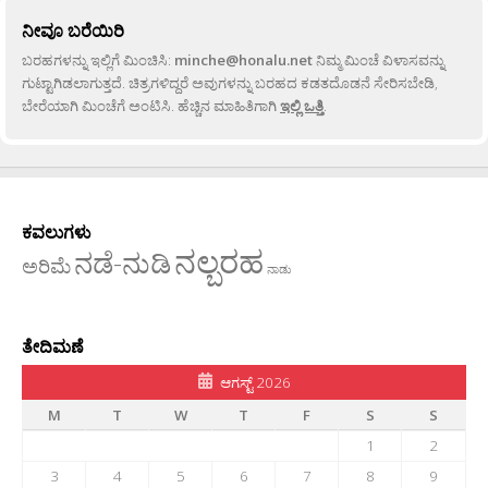
ನೀವೂ ಬರೆಯಿರಿ
ಬರಹಗಳನ್ನು ಇಲ್ಲಿಗೆ ಮಿಂಚಿಸಿ:
minche@honalu.net
ನಿಮ್ಮ ಮಿಂಚೆ ವಿಳಾಸವನ್ನು
ಗುಟ್ಟಾಗಿಡಲಾಗುತ್ತದೆ. ಚಿತ್ರಗಳಿದ್ದರೆ ಅವುಗಳನ್ನು ಬರಹದ ಕಡತದೊಡನೆ ಸೇರಿಸಬೇಡಿ,
ಬೇರೆಯಾಗಿ ಮಿಂಚೆಗೆ ಅಂಟಿಸಿ. ಹೆಚ್ಚಿನ ಮಾಹಿತಿಗಾಗಿ
ಇಲ್ಲಿ ಒತ್ತಿ
.
ಕವಲುಗಳು
ನಲ್ಬರಹ
ನಡೆ-ನುಡಿ
ಅರಿಮೆ
ನಾಡು
ತೇದಿಮಣೆ
ಆಗಸ್ಟ್ 2026
M
T
W
T
F
S
S
1
2
3
4
5
6
7
8
9