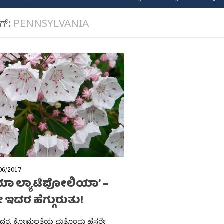
ಾಗ್:
PENNSYLVANIA
06/2017
ಿಯಾ ಲ್ಯಾಟಿಪೋಲಿಯಾ’ –
 ಇದರ ಹೆಗ್ಗುರುತು!
.ಶಶಿದರ. ಕೋಮಲತೆಯ ಮತ್ತೊಂದು ಹೆಸರೇ