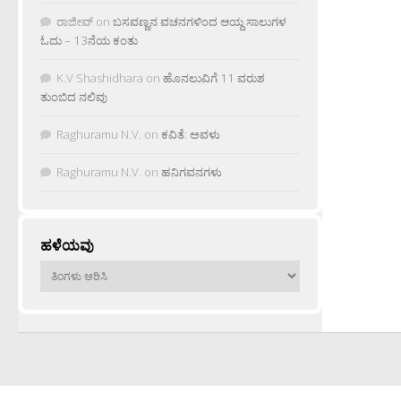
ರಾಜೀವ್
on
ಬಸವಣ್ಣನ ವಚನಗಳಿಂದ ಆಯ್ದ ಸಾಲುಗಳ
ಓದು – 13ನೆಯ ಕಂತು
K.V Shashidhara
on
ಹೊನಲುವಿಗೆ 11 ವರುಶ
ತುಂಬಿದ ನಲಿವು
Raghuramu N.V.
on
ಕವಿತೆ: ಅವಳು
Raghuramu N.V.
on
ಹನಿಗವನಗಳು
ಹಳೆಯವು
ಹಳೆಯವು