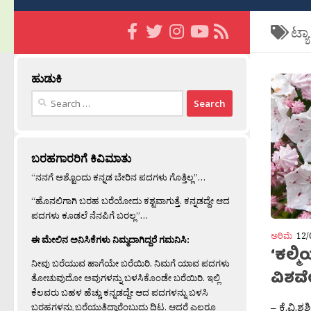
ಟ್ಯ
ಹುಡುಕಿ
Search
for:
ಬರಹಗಾರರಿಗೆ ಕಿವಿಮಾತು
“ನನಗೆ ಅಶ್ಟೊಂದು ಕನ್ನಡ ಬೇರಿನ ಪದಗಳು ಗೊತ್ತಿಲ್ಲ”…
“ಹೊನಲಿಗಾಗಿ ಬರಹ ಬರೆಯೋದು ಕಶ್ಟವಾಗುತ್ತೆ. ಕನ್ನಡದ್ದೇ ಆದ
ಪದಗಳು ಕೂಡಲೆ ನೆನಪಿಗೆ ಬರಲ್ಲ”…
ಅರಿಮೆ
12/
ಈ ಮೇಲಿನ ಅನಿಸಿಕೆಗಳು ನಿಮ್ಮದಾಗಿದ್ದರೆ ಗಮನಿಸಿ:
‘ಕಲ್ಮ
ನೀವು ಬರೆಯುವ ಹಾಗೆಯೇ ಬರೆಯಿರಿ. ನಿಮಗೆ ಯಾವ ಪದಗಳು
ವಿಶವೇ
ತೋಚುವುದೋ ಅವುಗಳನ್ನು ಬಳಸಿಕೊಂಡೇ ಬರೆಯಿರಿ. ಇಲ್ಲಿ
ಕೆಲವರು ಬಹಳ ಹೆಚ್ಚು ಕನ್ನಡದ್ದೇ ಆದ ಪದಗಳನ್ನು ಬಳಸಿ
– ಕೆ.ವಿ
ಬರಹಗಳನ್ನು ಬರೆಯುತ್ತಿದ್ದಾರೆಂಬುದು ದಿಟ. ಆದರೆ ಎಲ್ಲರೂ