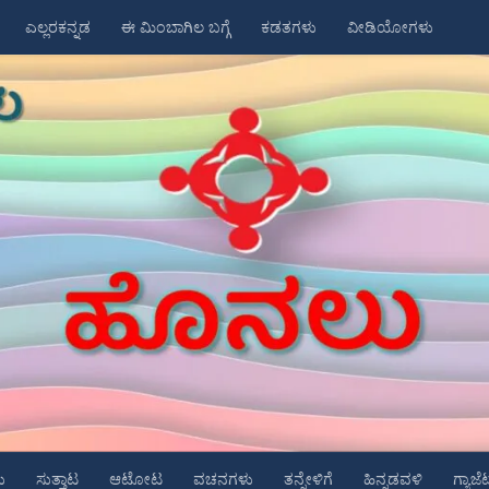
ಎಲ್ಲರಕನ್ನಡ
ಈ ಮಿಂಬಾಗಿಲ ಬಗ್ಗೆ
ಕಡತಗಳು
ವೀಡಿಯೋಗಳು
ು
ಸುತ್ತಾಟ
ಆಟೋಟ
ವಚನಗಳು
ತನ್ನೇಳಿಗೆ
ಹಿನ್ನಡವಳಿ
ಗ್ಯಾಜೆ