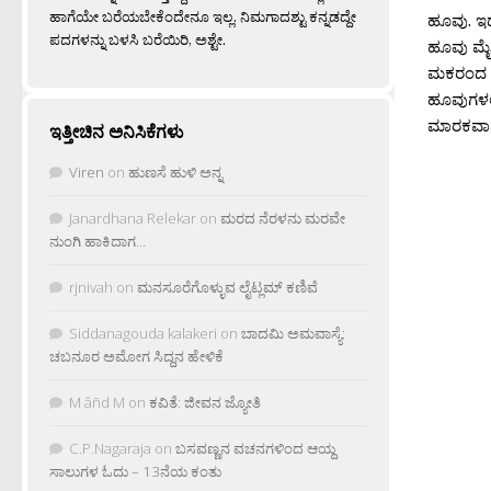
ಹಾಗೆಯೇ ಬರೆಯಬೇಕೆಂದೇನೂ ಇಲ್ಲ. ನಿಮಗಾದಶ್ಟು ಕನ್ನಡದ್ದೇ
ಹೂವು. ಇದ
ಪದಗಳನ್ನು ಬಳಸಿ ಬರೆಯಿರಿ, ಅಶ್ಟೇ.
ಹೂವು ಮೈಗ
ಮಕರಂದ ಹ
ಹೂವುಗಳಲ್
ಮಾರಕವಾದ 
ಇತ್ತೀಚಿನ ಅನಿಸಿಕೆಗಳು
Viren
on
ಹುಣಸೆ ಹುಳಿ ಅನ್ನ
Janardhana Relekar
on
ಮರದ ನೆರಳನು ಮರವೇ
ನುಂಗಿ ಹಾಕಿದಾಗ…
rjnivah
on
ಮನಸೂರೆಗೊಳ್ಳುವ ಲೈಟ್ಲಮ್ ಕಣಿವೆ
Siddanagouda kalakeri
on
ಬಾದಮಿ ಅಮವಾಸ್ಯೆ:
ಚಬನೂರ ಅಮೋಗ ಸಿದ್ದನ ಹೇಳಿಕೆ
M âñd M
on
ಕವಿತೆ: ಜೀವನ ಜ್ಯೋತಿ
C.P.Nagaraja
on
ಬಸವಣ್ಣನ ವಚನಗಳಿಂದ ಆಯ್ದ
ಸಾಲುಗಳ ಓದು – 13ನೆಯ ಕಂತು