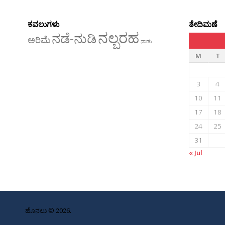
ಕವಲುಗಳು
ತೇದಿಮಣೆ
ನಲ್ಬರಹ
ನಡೆ-ನುಡಿ
ಅರಿಮೆ
ನಾಡು
M
T
3
4
10
11
17
18
24
25
31
« Jul
ಹೊನಲು © 2026.