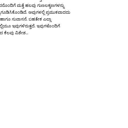
ರೊಂದಿಗೆ ಮತ್ತೆ ಹಲವು ಗುಣಲಕ್ಶಣಗಳನ್ನು
ೂಡಿಸಿಕೊಂಡಿದೆ. ಅವುಗಳಲ್ಲಿ ಪ್ರಮುಕವಾದದು
ಾಗೂ ಸುವಾಸನೆ. ಬಹತೇಕ ಎಲ್ಲಾ
ಲಿಯೂ ಇವುಗಳಿರುತ್ತದೆ. ಇವುಗಳೊಂದಿಗೆ
ಕೆಲವು ವಿಶೇಶ...