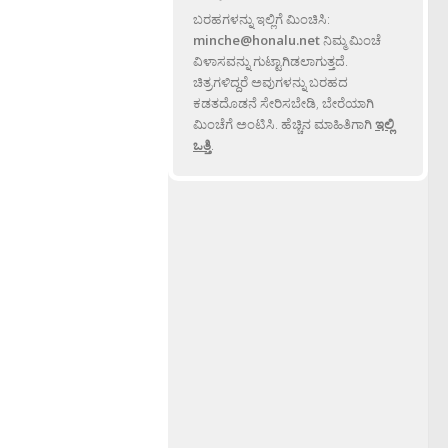
ಬರಹಗಳನ್ನು ಇಲ್ಲಿಗೆ ಮಿಂಚಿಸಿ:
minche@honalu.net
ನಿಮ್ಮ ಮಿಂಚೆ
ವಿಳಾಸವನ್ನು ಗುಟ್ಟಾಗಿಡಲಾಗುತ್ತದೆ.
ಚಿತ್ರಗಳಿದ್ದರೆ ಅವುಗಳನ್ನು ಬರಹದ
ಕಡತದೊಡನೆ ಸೇರಿಸಬೇಡಿ, ಬೇರೆಯಾಗಿ
ಮಿಂಚೆಗೆ ಅಂಟಿಸಿ. ಹೆಚ್ಚಿನ ಮಾಹಿತಿಗಾಗಿ
ಇಲ್ಲಿ
ಒತ್ತಿ
.