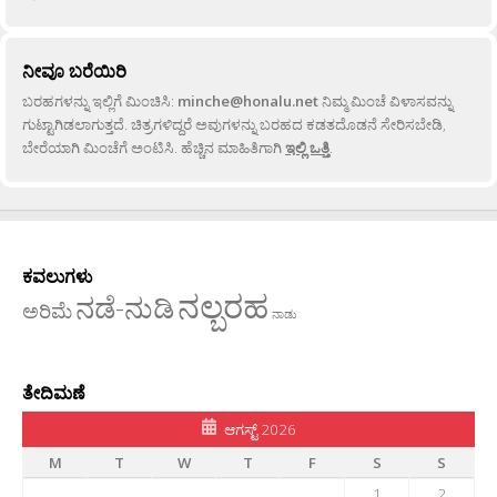
ನೀವೂ ಬರೆಯಿರಿ
ಬರಹಗಳನ್ನು ಇಲ್ಲಿಗೆ ಮಿಂಚಿಸಿ:
minche@honalu.net
ನಿಮ್ಮ ಮಿಂಚೆ ವಿಳಾಸವನ್ನು
ಗುಟ್ಟಾಗಿಡಲಾಗುತ್ತದೆ. ಚಿತ್ರಗಳಿದ್ದರೆ ಅವುಗಳನ್ನು ಬರಹದ ಕಡತದೊಡನೆ ಸೇರಿಸಬೇಡಿ,
ಬೇರೆಯಾಗಿ ಮಿಂಚೆಗೆ ಅಂಟಿಸಿ. ಹೆಚ್ಚಿನ ಮಾಹಿತಿಗಾಗಿ
ಇಲ್ಲಿ ಒತ್ತಿ
.
ಕವಲುಗಳು
ನಲ್ಬರಹ
ನಡೆ-ನುಡಿ
ಅರಿಮೆ
ನಾಡು
ತೇದಿಮಣೆ
ಆಗಸ್ಟ್ 2026
M
T
W
T
F
S
S
1
2