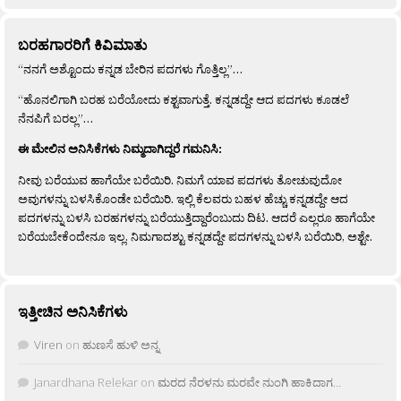
ಬರಹಗಾರರಿಗೆ ಕಿವಿಮಾತು
“ನನಗೆ ಅಶ್ಟೊಂದು ಕನ್ನಡ ಬೇರಿನ ಪದಗಳು ಗೊತ್ತಿಲ್ಲ”…
“ಹೊನಲಿಗಾಗಿ ಬರಹ ಬರೆಯೋದು ಕಶ್ಟವಾಗುತ್ತೆ. ಕನ್ನಡದ್ದೇ ಆದ ಪದಗಳು ಕೂಡಲೆ
ನೆನಪಿಗೆ ಬರಲ್ಲ”…
ಈ ಮೇಲಿನ ಅನಿಸಿಕೆಗಳು ನಿಮ್ಮದಾಗಿದ್ದರೆ ಗಮನಿಸಿ:
ನೀವು ಬರೆಯುವ ಹಾಗೆಯೇ ಬರೆಯಿರಿ. ನಿಮಗೆ ಯಾವ ಪದಗಳು ತೋಚುವುದೋ
ಅವುಗಳನ್ನು ಬಳಸಿಕೊಂಡೇ ಬರೆಯಿರಿ. ಇಲ್ಲಿ ಕೆಲವರು ಬಹಳ ಹೆಚ್ಚು ಕನ್ನಡದ್ದೇ ಆದ
ಪದಗಳನ್ನು ಬಳಸಿ ಬರಹಗಳನ್ನು ಬರೆಯುತ್ತಿದ್ದಾರೆಂಬುದು ದಿಟ. ಆದರೆ ಎಲ್ಲರೂ ಹಾಗೆಯೇ
ಬರೆಯಬೇಕೆಂದೇನೂ ಇಲ್ಲ. ನಿಮಗಾದಶ್ಟು ಕನ್ನಡದ್ದೇ ಪದಗಳನ್ನು ಬಳಸಿ ಬರೆಯಿರಿ, ಅಶ್ಟೇ.
ಇತ್ತೀಚಿನ ಅನಿಸಿಕೆಗಳು
Viren
on
ಹುಣಸೆ ಹುಳಿ ಅನ್ನ
Janardhana Relekar
on
ಮರದ ನೆರಳನು ಮರವೇ ನುಂಗಿ ಹಾಕಿದಾಗ…