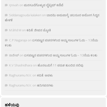
rjnivah
on
ಮನಸೂರೆಗೊಳ್ಳುವ ಲೈಟ್ಲಮ್ ಕಣಿವೆ
Siddanagouda kalakeri
on
ಬಾದಮಿ ಅಮವಾಸ್ಯೆ: ಚಬನೂರ ಅಮೋಗ ಸಿದ್ದನ
ಹೇಳಿಕೆ
M âñd M
on
ಕವಿತೆ: ಜೀವನ ಜ್ಯೋತಿ
C.P.Nagaraja
on
ಬಸವಣ್ಣನ ವಚನಗಳಿಂದ ಆಯ್ದ ಸಾಲುಗಳ ಓದು – 13ನೆಯ
ಕಂತು
ರಾಜೀವ್
on
ಬಸವಣ್ಣನ ವಚನಗಳಿಂದ ಆಯ್ದ ಸಾಲುಗಳ ಓದು – 13ನೆಯ ಕಂತು
K.V Shashidhara
on
ಹೊನಲುವಿಗೆ 11 ವರುಶ ತುಂಬಿದ ನಲಿವು
Raghuramu N.V.
on
ಕವಿತೆ: ಅವಳು
Raghuramu N.V.
on
ಹನಿಗವನಗಳು
ಹಳೆಯವು