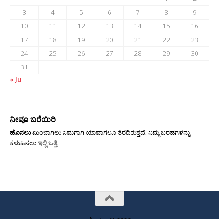
3
4
5
6
7
8
9
10
11
12
13
14
15
16
17
18
19
20
21
22
23
24
25
26
27
28
29
30
31
« Jul
ನೀವೂ ಬರೆಯಿರಿ
ಹೊನಲು
ಮಿಂಬಾಗಿಲು ನಿಮಗಾಗಿ ಯಾವಾಗಲೂ ತೆರೆದಿರುತ್ತದೆ. ನಿಮ್ಮ ಬರಹಗಳನ್ನು
ಕಳುಹಿಸಲು
ಇಲ್ಲಿ ಒತ್ತಿ
.