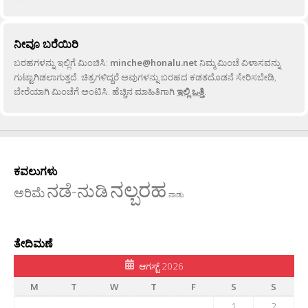
ನೀವೂ ಬರೆಯಿರಿ
ಬರಹಗಳನ್ನು ಇಲ್ಲಿಗೆ ಮಿಂಚಿಸಿ:
minche@honalu.net
ನಿಮ್ಮ ಮಿಂಚೆ ವಿಳಾಸವನ್ನು
ಗುಟ್ಟಾಗಿಡಲಾಗುತ್ತದೆ. ಚಿತ್ರಗಳಿದ್ದರೆ ಅವುಗಳನ್ನು ಬರಹದ ಕಡತದೊಡನೆ ಸೇರಿಸಬೇಡಿ,
ಬೇರೆಯಾಗಿ ಮಿಂಚೆಗೆ ಅಂಟಿಸಿ. ಹೆಚ್ಚಿನ ಮಾಹಿತಿಗಾಗಿ
ಇಲ್ಲಿ ಒತ್ತಿ
.
ಕವಲುಗಳು
ನಲ್ಬರಹ
ನಡೆ-ನುಡಿ
ಅರಿಮೆ
ನಾಡು
ತೇದಿಮಣೆ
ಆಗಸ್ಟ್ 2026
M
T
W
T
F
S
S
1
2