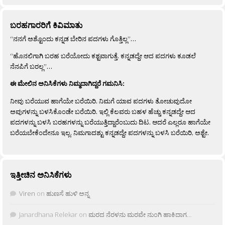
ಬರಹಗಾರರಿಗೆ ಕಿವಿಮಾತು
“ನನಗೆ ಅಶ್ಟೊಂದು ಕನ್ನಡ ಬೇರಿನ ಪದಗಳು ಗೊತ್ತಿಲ್ಲ”…
“ಹೊನಲಿಗಾಗಿ ಬರಹ ಬರೆಯೋದು ಕಶ್ಟವಾಗುತ್ತೆ. ಕನ್ನಡದ್ದೇ ಆದ ಪದಗಳು ಕೂಡಲೆ
ನೆನಪಿಗೆ ಬರಲ್ಲ”…
ಈ ಮೇಲಿನ ಅನಿಸಿಕೆಗಳು ನಿಮ್ಮದಾಗಿದ್ದರೆ ಗಮನಿಸಿ:
ನೀವು ಬರೆಯುವ ಹಾಗೆಯೇ ಬರೆಯಿರಿ. ನಿಮಗೆ ಯಾವ ಪದಗಳು ತೋಚುವುದೋ
ಅವುಗಳನ್ನು ಬಳಸಿಕೊಂಡೇ ಬರೆಯಿರಿ. ಇಲ್ಲಿ ಕೆಲವರು ಬಹಳ ಹೆಚ್ಚು ಕನ್ನಡದ್ದೇ ಆದ
ಪದಗಳನ್ನು ಬಳಸಿ ಬರಹಗಳನ್ನು ಬರೆಯುತ್ತಿದ್ದಾರೆಂಬುದು ದಿಟ. ಆದರೆ ಎಲ್ಲರೂ ಹಾಗೆಯೇ
ಬರೆಯಬೇಕೆಂದೇನೂ ಇಲ್ಲ. ನಿಮಗಾದಶ್ಟು ಕನ್ನಡದ್ದೇ ಪದಗಳನ್ನು ಬಳಸಿ ಬರೆಯಿರಿ, ಅಶ್ಟೇ.
ಇತ್ತೀಚಿನ ಅನಿಸಿಕೆಗಳು
Viren
on
ಹುಣಸೆ ಹುಳಿ ಅನ್ನ
Janardhana Relekar
on
ಮರದ ನೆರಳನು ಮರವೇ ನುಂಗಿ ಹಾಕಿದಾಗ…