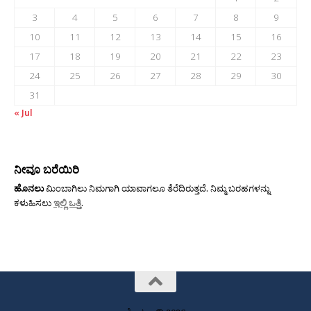
3
4
5
6
7
8
9
10
11
12
13
14
15
16
17
18
19
20
21
22
23
24
25
26
27
28
29
30
31
« Jul
ನೀವೂ ಬರೆಯಿರಿ
ಹೊನಲು
ಮಿಂಬಾಗಿಲು ನಿಮಗಾಗಿ ಯಾವಾಗಲೂ ತೆರೆದಿರುತ್ತದೆ. ನಿಮ್ಮ ಬರಹಗಳನ್ನು
ಕಳುಹಿಸಲು
ಇಲ್ಲಿ ಒತ್ತಿ
.