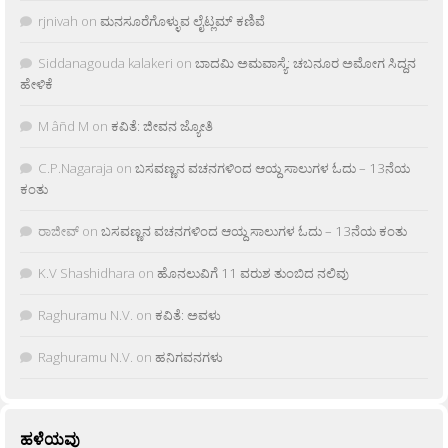
rjnivah
on
ಮನಸೂರೆಗೊಳ್ಳುವ ಲೈಟ್ಲಮ್ ಕಣಿವೆ
Siddanagouda kalakeri
on
ಬಾದಮಿ ಅಮವಾಸ್ಯೆ: ಚಬನೂರ ಅಮೋಗ ಸಿದ್ದನ
ಹೇಳಿಕೆ
M âñd M
on
ಕವಿತೆ: ಜೀವನ ಜ್ಯೋತಿ
C.P.Nagaraja
on
ಬಸವಣ್ಣನ ವಚನಗಳಿಂದ ಆಯ್ದ ಸಾಲುಗಳ ಓದು – 13ನೆಯ
ಕಂತು
ರಾಜೀವ್
on
ಬಸವಣ್ಣನ ವಚನಗಳಿಂದ ಆಯ್ದ ಸಾಲುಗಳ ಓದು – 13ನೆಯ ಕಂತು
K.V Shashidhara
on
ಹೊನಲುವಿಗೆ 11 ವರುಶ ತುಂಬಿದ ನಲಿವು
Raghuramu N.V.
on
ಕವಿತೆ: ಅವಳು
Raghuramu N.V.
on
ಹನಿಗವನಗಳು
ಹಳೆಯವು