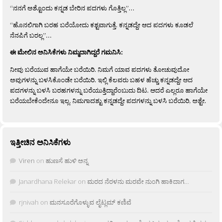
“ನನಗೆ ಅಶ್ಟೊಂದು ಕನ್ನಡ ಬೇರಿನ ಪದಗಳು ಗೊತ್ತಿಲ್ಲ”…
“ಹೊನಲಿಗಾಗಿ ಬರಹ ಬರೆಯೋದು ಕಶ್ಟವಾಗುತ್ತೆ. ಕನ್ನಡದ್ದೇ ಆದ ಪದಗಳು ಕೂಡಲೆ
ನೆನಪಿಗೆ ಬರಲ್ಲ”…
ಈ ಮೇಲಿನ ಅನಿಸಿಕೆಗಳು ನಿಮ್ಮದಾಗಿದ್ದರೆ ಗಮನಿಸಿ:
ನೀವು ಬರೆಯುವ ಹಾಗೆಯೇ ಬರೆಯಿರಿ. ನಿಮಗೆ ಯಾವ ಪದಗಳು ತೋಚುವುದೋ
ಅವುಗಳನ್ನು ಬಳಸಿಕೊಂಡೇ ಬರೆಯಿರಿ. ಇಲ್ಲಿ ಕೆಲವರು ಬಹಳ ಹೆಚ್ಚು ಕನ್ನಡದ್ದೇ ಆದ
ಪದಗಳನ್ನು ಬಳಸಿ ಬರಹಗಳನ್ನು ಬರೆಯುತ್ತಿದ್ದಾರೆಂಬುದು ದಿಟ. ಆದರೆ ಎಲ್ಲರೂ ಹಾಗೆಯೇ
ಬರೆಯಬೇಕೆಂದೇನೂ ಇಲ್ಲ. ನಿಮಗಾದಶ್ಟು ಕನ್ನಡದ್ದೇ ಪದಗಳನ್ನು ಬಳಸಿ ಬರೆಯಿರಿ, ಅಶ್ಟೇ.
ಇತ್ತೀಚಿನ ಅನಿಸಿಕೆಗಳು
Viren
on
ಹುಣಸೆ ಹುಳಿ ಅನ್ನ
Janardhana Relekar
on
ಮರದ ನೆರಳನು ಮರವೇ ನುಂಗಿ ಹಾಕಿದಾಗ…
rjnivah
on
ಮನಸೂರೆಗೊಳ್ಳುವ ಲೈಟ್ಲಮ್ ಕಣಿವೆ