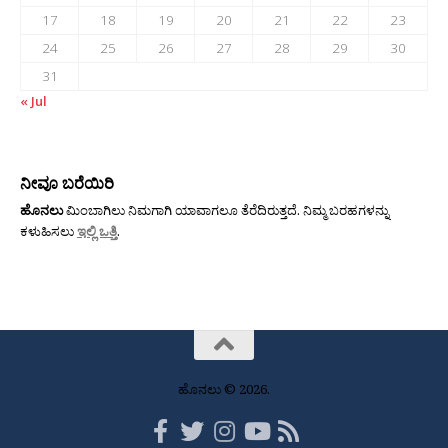
17
18
19
20
21
22
23
24
25
26
27
28
29
30
31
« Jul
ನೀವೂ ಬರೆಯಿರಿ
ಹೊನಲು
ಮಿಂಬಾಗಿಲು ನಿಮಗಾಗಿ ಯಾವಾಗಲೂ ತೆರೆದಿರುತ್ತದೆ. ನಿಮ್ಮ ಬರಹಗಳನ್ನು
ಕಳುಹಿಸಲು
ಇಲ್ಲಿ ಒತ್ತಿ
.
ಹೊನಲು © 2026.