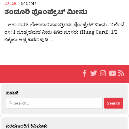
ನಡೆ-ನುಡಿ
14/07/2015
ತಂದೂರಿ ಪೊಂಪ್ರೇಟ್ ಮೀನು
– ಆಶಾ ರಯ್. ಬೇಕಾಗುವ ಸಾಮಗ್ರಿಗಳು: ಪೊಂಪ್ರೇಟ್ ಮೀನು : 2 ಲಿಂಬೆ
ರಸ: 1 ದೊಡ್ಡ ಚಮಚ ನೀರು ತೆಗೆದ ಮೊಸರು (Hung Curd): 1/2
ಬಟ್ಟಲು ಅಚ್ಚ ಕಾರದ ಪುಡಿ:...
ಹುಡುಕಿ
Search
for:
ಬರಹಗಾರರಿಗೆ ಕಿವಿಮಾತು