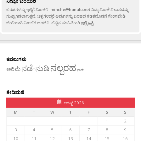
ನೀವೂ ಬರೆಯಿರಿ
ಬರಹಗಳನ್ನು ಇಲ್ಲಿಗೆ ಮಿಂಚಿಸಿ:
minche@honalu.net
ನಿಮ್ಮ ಮಿಂಚೆ ವಿಳಾಸವನ್ನು
ಗುಟ್ಟಾಗಿಡಲಾಗುತ್ತದೆ. ಚಿತ್ರಗಳಿದ್ದರೆ ಅವುಗಳನ್ನು ಬರಹದ ಕಡತದೊಡನೆ ಸೇರಿಸಬೇಡಿ,
ಬೇರೆಯಾಗಿ ಮಿಂಚೆಗೆ ಅಂಟಿಸಿ. ಹೆಚ್ಚಿನ ಮಾಹಿತಿಗಾಗಿ
ಇಲ್ಲಿ ಒತ್ತಿ
.
ಕವಲುಗಳು
ನಲ್ಬರಹ
ನಡೆ-ನುಡಿ
ಅರಿಮೆ
ನಾಡು
ತೇದಿಮಣೆ
ಆಗಸ್ಟ್ 2026
M
T
W
T
F
S
S
1
2
3
4
5
6
7
8
9
10
11
12
13
14
15
16