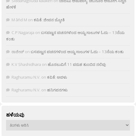
Siddanagouda kalakeri
on
ಬಾದಮಿ ಅಮವಾಸ್ಯೆ: ಚಬನೂರ ಅಮೋಗ ಸಿದ್ದನ
ಹೇಳಿಕೆ
M âñd M
on
ಕವಿತೆ: ಜೀವನ ಜ್ಯೋತಿ
C.P.Nagaraja
on
ಬಸವಣ್ಣನ ವಚನಗಳಿಂದ ಆಯ್ದ ಸಾಲುಗಳ ಓದು – 13ನೆಯ
ಕಂತು
ರಾಜೀವ್
on
ಬಸವಣ್ಣನ ವಚನಗಳಿಂದ ಆಯ್ದ ಸಾಲುಗಳ ಓದು – 13ನೆಯ ಕಂತು
K.V Shashidhara
on
ಹೊನಲುವಿಗೆ 11 ವರುಶ ತುಂಬಿದ ನಲಿವು
Raghuramu N.V.
on
ಕವಿತೆ: ಅವಳು
Raghuramu N.V.
on
ಹನಿಗವನಗಳು
ಹಳೆಯವು
ಹಳೆಯವು