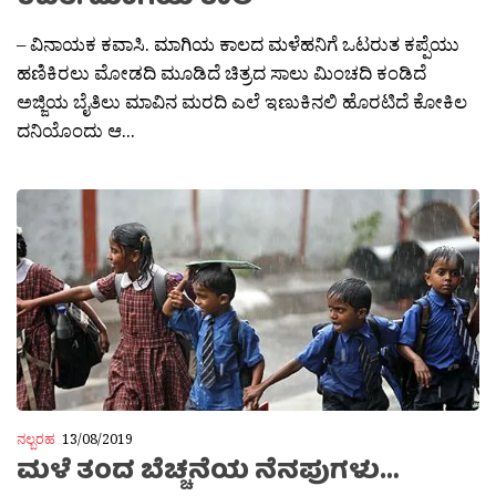
– ವಿನಾಯಕ ಕವಾಸಿ. ಮಾಗಿಯ ಕಾಲದ ಮಳೆಹನಿಗೆ ಒಟರುತ ಕಪ್ಪೆಯು
ಹಣಿಕಿರಲು ಮೋಡದಿ ಮೂಡಿದೆ ಚಿತ್ರದ ಸಾಲು ಮಿಂಚದಿ ಕಂಡಿದೆ
ಅಜ್ಜಿಯ ಬೈತಿಲು ಮಾವಿನ ಮರದಿ ಎಲೆ ಇಣುಕಿನಲಿ ಹೊರಟಿದೆ ಕೋಕಿಲ
ದನಿಯೊಂದು ಆ...
ನಲ್ಬರಹ
13/08/2019
ಮಳೆ ತಂದ ಬೆಚ್ಚನೆಯ ನೆನಪುಗಳು…