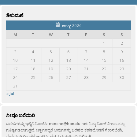
ತೇದಿಮಣೆ
ಆಗಸ್ಟ್ 2026
M
T
W
T
F
S
S
1
2
3
4
5
6
7
8
9
10
11
12
13
14
15
16
17
18
19
20
21
22
23
24
25
26
27
28
29
30
31
« Jul
ನೀವೂ ಬರೆಯಿರಿ
ಬರಹಗಳನ್ನು ಇಲ್ಲಿಗೆ ಮಿಂಚಿಸಿ:
minche@honalu.net
ನಿಮ್ಮ ಮಿಂಚೆ ವಿಳಾಸವನ್ನು
ಗುಟ್ಟಾಗಿಡಲಾಗುತ್ತದೆ. ಚಿತ್ರಗಳಿದ್ದರೆ ಅವುಗಳನ್ನು ಬರಹದ ಕಡತದೊಡನೆ ಸೇರಿಸಬೇಡಿ,
ಬೇರೆಯಾಗಿ ಮಿಂಚೆಗೆ ಅಂಟಿಸಿ. ಹೆಚ್ಚಿನ ಮಾಹಿತಿಗಾಗಿ
ಇಲ್ಲಿ ಒತ್ತಿ
.