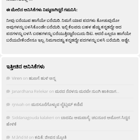
ಈ ಮೇಲಿನ ಅನಿಸಿಕೆಗಳು ನಿಮ್ಮದಾಗಿದ್ದರೆ ಗಮನಿಸಿ:
ನೀವು ಬರೆಯುವ ಹಾಗೆಯೇ ಬರೆಯಿರಿ. ನಿಮಗೆ ಯಾವ ಪದಗಳು ತೋಚುವುದೋ
ಅವುಗಳನ್ನು ಬಳಸಿಕೊಂಡೇ ಬರೆಯಿರಿ. ಇಲ್ಲಿ ಕೆಲವರು ಬಹಳ ಹೆಚ್ಚು ಕನ್ನಡದ್ದೇ ಆದ
ಪದಗಳನ್ನು ಬಳಸಿ ಬರಹಗಳನ್ನು ಬರೆಯುತ್ತಿದ್ದಾರೆಂಬುದು ದಿಟ. ಆದರೆ ಎಲ್ಲರೂ ಹಾಗೆಯೇ
ಬರೆಯಬೇಕೆಂದೇನೂ ಇಲ್ಲ. ನಿಮಗಾದಶ್ಟು ಕನ್ನಡದ್ದೇ ಪದಗಳನ್ನು ಬಳಸಿ ಬರೆಯಿರಿ, ಅಶ್ಟೇ.
ಇತ್ತೀಚಿನ ಅನಿಸಿಕೆಗಳು
Viren
on
ಹುಣಸೆ ಹುಳಿ ಅನ್ನ
Janardhana Relekar
on
ಮರದ ನೆರಳನು ಮರವೇ ನುಂಗಿ ಹಾಕಿದಾಗ…
rjnivah
on
ಮನಸೂರೆಗೊಳ್ಳುವ ಲೈಟ್ಲಮ್ ಕಣಿವೆ
Siddanagouda kalakeri
on
ಬಾದಮಿ ಅಮವಾಸ್ಯೆ: ಚಬನೂರ ಅಮೋಗ ಸಿದ್ದನ
ಹೇಳಿಕೆ
M âñd M
on
ಕವಿತೆ: ಜೀವನ ಜ್ಯೋತಿ