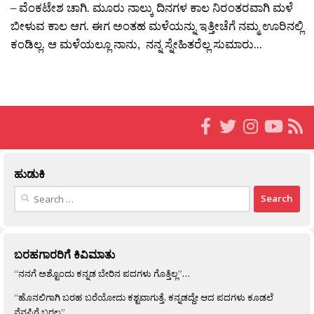
– ವೆಂಕಟೇಶ ಚಾಗಿ. ಮೂರು ನಾಲ್ಕು ದಿನಗಳ ಕಾಲ ನಿರಂತರವಾಗಿ ಮಳೆ
ಬೀಳುವ ಕಾಲ ಆಗ. ಈಗ ಅಂತಹ ಮಳೆಯನ್ನು ಇತ್ತೀಚೆಗೆ ನಮ್ಮ ಊರಿನಲ್ಲಿ
ಕಂಡಿಲ್ಲ. ಆ ಮಳೆಯಲ್ಲೂ ನಾನು, ನನ್ನ ಸ್ನೇಹಿತರೆಲ್ಲ ಸುಮಾರು...
ಹುಡುಕಿ
Search
for:
ಬರಹಗಾರರಿಗೆ ಕಿವಿಮಾತು
“ನನಗೆ ಅಶ್ಟೊಂದು ಕನ್ನಡ ಬೇರಿನ ಪದಗಳು ಗೊತ್ತಿಲ್ಲ”…
“ಹೊನಲಿಗಾಗಿ ಬರಹ ಬರೆಯೋದು ಕಶ್ಟವಾಗುತ್ತೆ. ಕನ್ನಡದ್ದೇ ಆದ ಪದಗಳು ಕೂಡಲೆ
ನೆನಪಿಗೆ ಬರಲ್ಲ”…