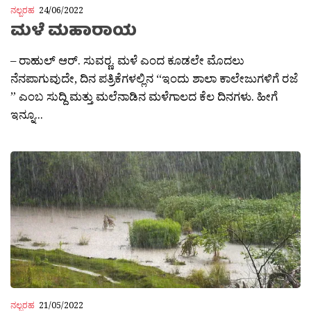
ನಲ್ಬರಹ
24/06/2022
ಮಳೆ ಮಹಾರಾಯ
– ರಾಹುಲ್ ಆರ್. ಸುವರ‍್ಣ. ಮಳೆ ಎಂದ ಕೂಡಲೇ ಮೊದಲು
ನೆನಪಾಗುವುದೇ, ದಿನ ಪತ್ರಿಕೆಗಳಲ್ಲಿನ “ಇಂದು ಶಾಲಾ ಕಾಲೇಜುಗಳಿಗೆ ರಜೆ
” ಎಂಬ ಸುದ್ದಿ ಮತ್ತು ಮಲೆನಾಡಿನ ಮಳೆಗಾಲದ ಕೆಲ ದಿನಗಳು. ಹೀಗೆ
ಇನ್ನೂ...
ನಲ್ಬರಹ
21/05/2022