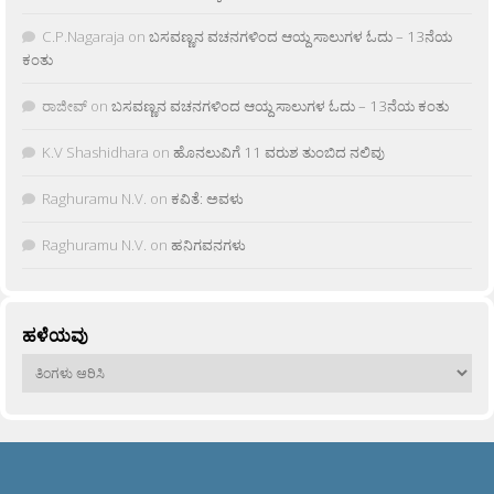
C.P.Nagaraja
on
ಬಸವಣ್ಣನ ವಚನಗಳಿಂದ ಆಯ್ದ ಸಾಲುಗಳ ಓದು – 13ನೆಯ
ಕಂತು
ರಾಜೀವ್
on
ಬಸವಣ್ಣನ ವಚನಗಳಿಂದ ಆಯ್ದ ಸಾಲುಗಳ ಓದು – 13ನೆಯ ಕಂತು
K.V Shashidhara
on
ಹೊನಲುವಿಗೆ 11 ವರುಶ ತುಂಬಿದ ನಲಿವು
Raghuramu N.V.
on
ಕವಿತೆ: ಅವಳು
Raghuramu N.V.
on
ಹನಿಗವನಗಳು
ಹಳೆಯವು
ಹಳೆಯವು