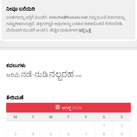
ನೀವೂ ಬರೆಯಿರಿ
ಬರಹಗಳನ್ನು ಇಲ್ಲಿಗೆ ಮಿಂಚಿಸಿ:
minche@honalu.net
ನಿಮ್ಮ ಮಿಂಚೆ ವಿಳಾಸವನ್ನು
ಗುಟ್ಟಾಗಿಡಲಾಗುತ್ತದೆ. ಚಿತ್ರಗಳಿದ್ದರೆ ಅವುಗಳನ್ನು ಬರಹದ ಕಡತದೊಡನೆ ಸೇರಿಸಬೇಡಿ,
ಬೇರೆಯಾಗಿ ಮಿಂಚೆಗೆ ಅಂಟಿಸಿ. ಹೆಚ್ಚಿನ ಮಾಹಿತಿಗಾಗಿ
ಇಲ್ಲಿ ಒತ್ತಿ
.
ಕವಲುಗಳು
ನಲ್ಬರಹ
ನಡೆ-ನುಡಿ
ಅರಿಮೆ
ನಾಡು
ತೇದಿಮಣೆ
ಆಗಸ್ಟ್ 2026
M
T
W
T
F
S
S
1
2
3
4
5
6
7
8
9