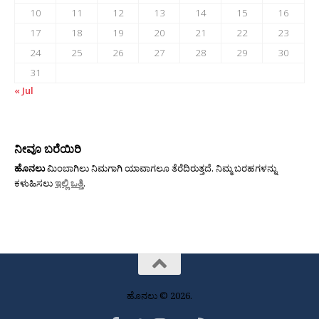
10
11
12
13
14
15
16
17
18
19
20
21
22
23
24
25
26
27
28
29
30
31
« Jul
ನೀವೂ ಬರೆಯಿರಿ
ಹೊನಲು
ಮಿಂಬಾಗಿಲು ನಿಮಗಾಗಿ ಯಾವಾಗಲೂ ತೆರೆದಿರುತ್ತದೆ. ನಿಮ್ಮ ಬರಹಗಳನ್ನು
ಕಳುಹಿಸಲು
ಇಲ್ಲಿ ಒತ್ತಿ
.
ಹೊನಲು © 2026.