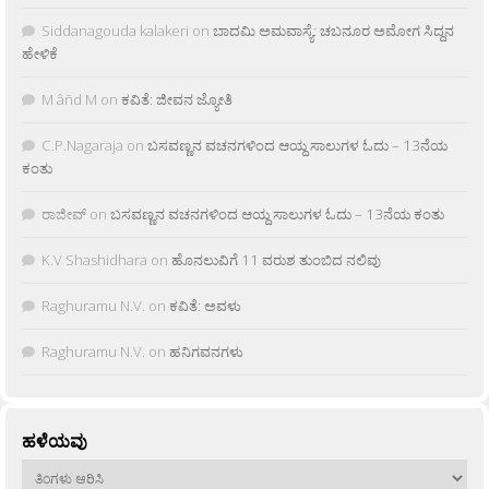
Siddanagouda kalakeri
on
ಬಾದಮಿ ಅಮವಾಸ್ಯೆ: ಚಬನೂರ ಅಮೋಗ ಸಿದ್ದನ
ಹೇಳಿಕೆ
M âñd M
on
ಕವಿತೆ: ಜೀವನ ಜ್ಯೋತಿ
C.P.Nagaraja
on
ಬಸವಣ್ಣನ ವಚನಗಳಿಂದ ಆಯ್ದ ಸಾಲುಗಳ ಓದು – 13ನೆಯ
ಕಂತು
ರಾಜೀವ್
on
ಬಸವಣ್ಣನ ವಚನಗಳಿಂದ ಆಯ್ದ ಸಾಲುಗಳ ಓದು – 13ನೆಯ ಕಂತು
K.V Shashidhara
on
ಹೊನಲುವಿಗೆ 11 ವರುಶ ತುಂಬಿದ ನಲಿವು
Raghuramu N.V.
on
ಕವಿತೆ: ಅವಳು
Raghuramu N.V.
on
ಹನಿಗವನಗಳು
ಹಳೆಯವು
ಹಳೆಯವು