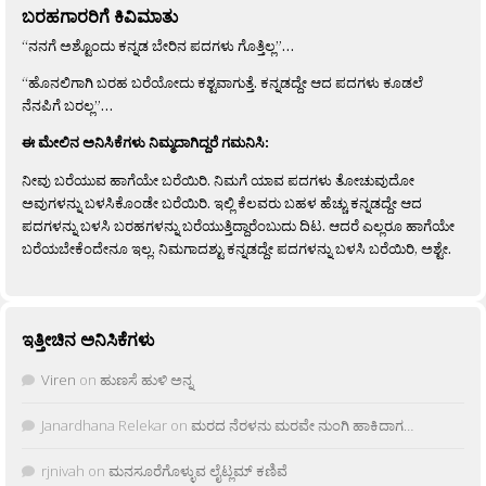
ಬರಹಗಾರರಿಗೆ ಕಿವಿಮಾತು
“ನನಗೆ ಅಶ್ಟೊಂದು ಕನ್ನಡ ಬೇರಿನ ಪದಗಳು ಗೊತ್ತಿಲ್ಲ”…
“ಹೊನಲಿಗಾಗಿ ಬರಹ ಬರೆಯೋದು ಕಶ್ಟವಾಗುತ್ತೆ. ಕನ್ನಡದ್ದೇ ಆದ ಪದಗಳು ಕೂಡಲೆ
ನೆನಪಿಗೆ ಬರಲ್ಲ”…
ಈ ಮೇಲಿನ ಅನಿಸಿಕೆಗಳು ನಿಮ್ಮದಾಗಿದ್ದರೆ ಗಮನಿಸಿ:
ನೀವು ಬರೆಯುವ ಹಾಗೆಯೇ ಬರೆಯಿರಿ. ನಿಮಗೆ ಯಾವ ಪದಗಳು ತೋಚುವುದೋ
ಅವುಗಳನ್ನು ಬಳಸಿಕೊಂಡೇ ಬರೆಯಿರಿ. ಇಲ್ಲಿ ಕೆಲವರು ಬಹಳ ಹೆಚ್ಚು ಕನ್ನಡದ್ದೇ ಆದ
ಪದಗಳನ್ನು ಬಳಸಿ ಬರಹಗಳನ್ನು ಬರೆಯುತ್ತಿದ್ದಾರೆಂಬುದು ದಿಟ. ಆದರೆ ಎಲ್ಲರೂ ಹಾಗೆಯೇ
ಬರೆಯಬೇಕೆಂದೇನೂ ಇಲ್ಲ. ನಿಮಗಾದಶ್ಟು ಕನ್ನಡದ್ದೇ ಪದಗಳನ್ನು ಬಳಸಿ ಬರೆಯಿರಿ, ಅಶ್ಟೇ.
ಇತ್ತೀಚಿನ ಅನಿಸಿಕೆಗಳು
Viren
on
ಹುಣಸೆ ಹುಳಿ ಅನ್ನ
Janardhana Relekar
on
ಮರದ ನೆರಳನು ಮರವೇ ನುಂಗಿ ಹಾಕಿದಾಗ…
rjnivah
on
ಮನಸೂರೆಗೊಳ್ಳುವ ಲೈಟ್ಲಮ್ ಕಣಿವೆ