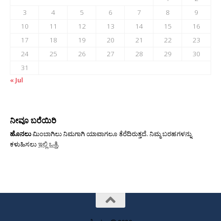
3
4
5
6
7
8
9
10
11
12
13
14
15
16
17
18
19
20
21
22
23
24
25
26
27
28
29
30
31
« Jul
ನೀವೂ ಬರೆಯಿರಿ
ಹೊನಲು
ಮಿಂಬಾಗಿಲು ನಿಮಗಾಗಿ ಯಾವಾಗಲೂ ತೆರೆದಿರುತ್ತದೆ. ನಿಮ್ಮ ಬರಹಗಳನ್ನು
ಕಳುಹಿಸಲು
ಇಲ್ಲಿ ಒತ್ತಿ
.