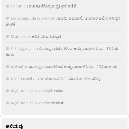
rjnivah
on
ಮನಸೂರೆಗೊಳ್ಳುವ ಲೈಟ್ಲಮ್ ಕಣಿವೆ
Siddanagouda kalakeri
on
ಬಾದಮಿ ಅಮವಾಸ್ಯೆ: ಚಬನೂರ ಅಮೋಗ ಸಿದ್ದನ
ಹೇಳಿಕೆ
M âñd M
on
ಕವಿತೆ: ಜೀವನ ಜ್ಯೋತಿ
C.P.Nagaraja
on
ಬಸವಣ್ಣನ ವಚನಗಳಿಂದ ಆಯ್ದ ಸಾಲುಗಳ ಓದು – 13ನೆಯ
ಕಂತು
ರಾಜೀವ್
on
ಬಸವಣ್ಣನ ವಚನಗಳಿಂದ ಆಯ್ದ ಸಾಲುಗಳ ಓದು – 13ನೆಯ ಕಂತು
K.V Shashidhara
on
ಹೊನಲುವಿಗೆ 11 ವರುಶ ತುಂಬಿದ ನಲಿವು
Raghuramu N.V.
on
ಕವಿತೆ: ಅವಳು
Raghuramu N.V.
on
ಹನಿಗವನಗಳು
ಹಳೆಯವು