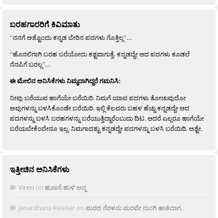
ಬರಹಗಾರರಿಗೆ ಕಿವಿಮಾತು
“ನನಗೆ ಅಶ್ಟೊಂದು ಕನ್ನಡ ಬೇರಿನ ಪದಗಳು ಗೊತ್ತಿಲ್ಲ”…
“ಹೊನಲಿಗಾಗಿ ಬರಹ ಬರೆಯೋದು ಕಶ್ಟವಾಗುತ್ತೆ. ಕನ್ನಡದ್ದೇ ಆದ ಪದಗಳು ಕೂಡಲೆ
ನೆನಪಿಗೆ ಬರಲ್ಲ”…
ಈ ಮೇಲಿನ ಅನಿಸಿಕೆಗಳು ನಿಮ್ಮದಾಗಿದ್ದರೆ ಗಮನಿಸಿ:
ನೀವು ಬರೆಯುವ ಹಾಗೆಯೇ ಬರೆಯಿರಿ. ನಿಮಗೆ ಯಾವ ಪದಗಳು ತೋಚುವುದೋ
ಅವುಗಳನ್ನು ಬಳಸಿಕೊಂಡೇ ಬರೆಯಿರಿ. ಇಲ್ಲಿ ಕೆಲವರು ಬಹಳ ಹೆಚ್ಚು ಕನ್ನಡದ್ದೇ ಆದ
ಪದಗಳನ್ನು ಬಳಸಿ ಬರಹಗಳನ್ನು ಬರೆಯುತ್ತಿದ್ದಾರೆಂಬುದು ದಿಟ. ಆದರೆ ಎಲ್ಲರೂ ಹಾಗೆಯೇ
ಬರೆಯಬೇಕೆಂದೇನೂ ಇಲ್ಲ. ನಿಮಗಾದಶ್ಟು ಕನ್ನಡದ್ದೇ ಪದಗಳನ್ನು ಬಳಸಿ ಬರೆಯಿರಿ, ಅಶ್ಟೇ.
ಇತ್ತೀಚಿನ ಅನಿಸಿಕೆಗಳು
Viren
on
ಹುಣಸೆ ಹುಳಿ ಅನ್ನ
Janardhana Relekar
on
ಮರದ ನೆರಳನು ಮರವೇ ನುಂಗಿ ಹಾಕಿದಾಗ…