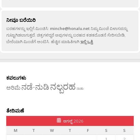
ನೀವೂ ಬರೆಯಿರಿ
ಬರಹಗಳನ್ನು ಇಲ್ಲಿಗೆ ಮಿಂಚಿಸಿ:
minche@honalu.net
ನಿಮ್ಮ ಮಿಂಚೆ ವಿಳಾಸವನ್ನು
ಗುಟ್ಟಾಗಿಡಲಾಗುತ್ತದೆ. ಚಿತ್ರಗಳಿದ್ದರೆ ಅವುಗಳನ್ನು ಬರಹದ ಕಡತದೊಡನೆ ಸೇರಿಸಬೇಡಿ,
ಬೇರೆಯಾಗಿ ಮಿಂಚೆಗೆ ಅಂಟಿಸಿ. ಹೆಚ್ಚಿನ ಮಾಹಿತಿಗಾಗಿ
ಇಲ್ಲಿ ಒತ್ತಿ
.
ಕವಲುಗಳು
ನಲ್ಬರಹ
ನಡೆ-ನುಡಿ
ಅರಿಮೆ
ನಾಡು
ತೇದಿಮಣೆ
ಆಗಸ್ಟ್ 2026
M
T
W
T
F
S
S
1
2