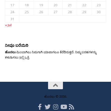
17
18
19
20
21
22
23
24
25
26
27
28
29
30
31
« Jul
ನೀವೂ ಬರೆಯಿರಿ
ಹೊನಲು
ಮಿಂಬಾಗಿಲು ನಿಮಗಾಗಿ ಯಾವಾಗಲೂ ತೆರೆದಿರುತ್ತದೆ. ನಿಮ್ಮ ಬರಹಗಳನ್ನು
ಕಳುಹಿಸಲು
ಇಲ್ಲಿ ಒತ್ತಿ
.
ಹೊನಲು © 2026.