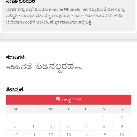
ನೀವೂ ಬರೆಯಿರಿ
ಬರಹಗಳನ್ನು ಇಲ್ಲಿಗೆ ಮಿಂಚಿಸಿ:
minche@honalu.net
ನಿಮ್ಮ ಮಿಂಚೆ ವಿಳಾಸವನ್ನು
ಗುಟ್ಟಾಗಿಡಲಾಗುತ್ತದೆ. ಚಿತ್ರಗಳಿದ್ದರೆ ಅವುಗಳನ್ನು ಬರಹದ ಕಡತದೊಡನೆ ಸೇರಿಸಬೇಡಿ,
ಬೇರೆಯಾಗಿ ಮಿಂಚೆಗೆ ಅಂಟಿಸಿ. ಹೆಚ್ಚಿನ ಮಾಹಿತಿಗಾಗಿ
ಇಲ್ಲಿ ಒತ್ತಿ
.
ಕವಲುಗಳು
ನಲ್ಬರಹ
ನಡೆ-ನುಡಿ
ಅರಿಮೆ
ನಾಡು
ತೇದಿಮಣೆ
ಆಗಸ್ಟ್ 2026
M
T
W
T
F
S
S
1
2
3
4
5
6
7
8
9
10
11
12
13
14
15
16