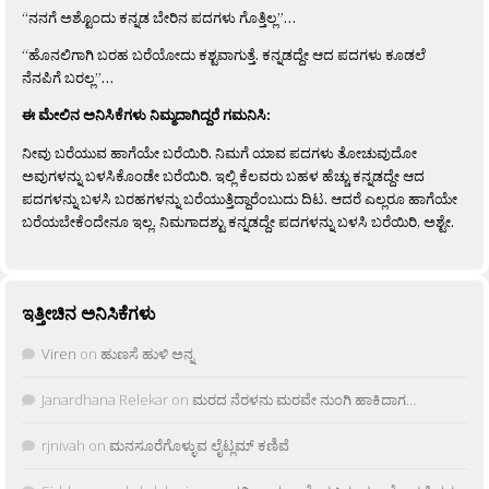
“ನನಗೆ ಅಶ್ಟೊಂದು ಕನ್ನಡ ಬೇರಿನ ಪದಗಳು ಗೊತ್ತಿಲ್ಲ”…
“ಹೊನಲಿಗಾಗಿ ಬರಹ ಬರೆಯೋದು ಕಶ್ಟವಾಗುತ್ತೆ. ಕನ್ನಡದ್ದೇ ಆದ ಪದಗಳು ಕೂಡಲೆ
ನೆನಪಿಗೆ ಬರಲ್ಲ”…
ಈ ಮೇಲಿನ ಅನಿಸಿಕೆಗಳು ನಿಮ್ಮದಾಗಿದ್ದರೆ ಗಮನಿಸಿ:
ನೀವು ಬರೆಯುವ ಹಾಗೆಯೇ ಬರೆಯಿರಿ. ನಿಮಗೆ ಯಾವ ಪದಗಳು ತೋಚುವುದೋ
ಅವುಗಳನ್ನು ಬಳಸಿಕೊಂಡೇ ಬರೆಯಿರಿ. ಇಲ್ಲಿ ಕೆಲವರು ಬಹಳ ಹೆಚ್ಚು ಕನ್ನಡದ್ದೇ ಆದ
ಪದಗಳನ್ನು ಬಳಸಿ ಬರಹಗಳನ್ನು ಬರೆಯುತ್ತಿದ್ದಾರೆಂಬುದು ದಿಟ. ಆದರೆ ಎಲ್ಲರೂ ಹಾಗೆಯೇ
ಬರೆಯಬೇಕೆಂದೇನೂ ಇಲ್ಲ. ನಿಮಗಾದಶ್ಟು ಕನ್ನಡದ್ದೇ ಪದಗಳನ್ನು ಬಳಸಿ ಬರೆಯಿರಿ, ಅಶ್ಟೇ.
ಇತ್ತೀಚಿನ ಅನಿಸಿಕೆಗಳು
Viren
on
ಹುಣಸೆ ಹುಳಿ ಅನ್ನ
Janardhana Relekar
on
ಮರದ ನೆರಳನು ಮರವೇ ನುಂಗಿ ಹಾಕಿದಾಗ…
rjnivah
on
ಮನಸೂರೆಗೊಳ್ಳುವ ಲೈಟ್ಲಮ್ ಕಣಿವೆ