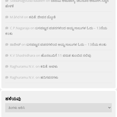
Siddanagouda kalakeri
on
ಬಾದಮಿ ಅಮವಾಸ್ಯೆ: ಚಬನೂರ ಅಮೋಗ ಸಿದ್ದನ
ಹೇಳಿಕೆ
M âñd M
on
ಕವಿತೆ: ಜೀವನ ಜ್ಯೋತಿ
C.P.Nagaraja
on
ಬಸವಣ್ಣನ ವಚನಗಳಿಂದ ಆಯ್ದ ಸಾಲುಗಳ ಓದು – 13ನೆಯ
ಕಂತು
ರಾಜೀವ್
on
ಬಸವಣ್ಣನ ವಚನಗಳಿಂದ ಆಯ್ದ ಸಾಲುಗಳ ಓದು – 13ನೆಯ ಕಂತು
K.V Shashidhara
on
ಹೊನಲುವಿಗೆ 11 ವರುಶ ತುಂಬಿದ ನಲಿವು
Raghuramu N.V.
on
ಕವಿತೆ: ಅವಳು
Raghuramu N.V.
on
ಹನಿಗವನಗಳು
ಹಳೆಯವು
ಹಳೆಯವು