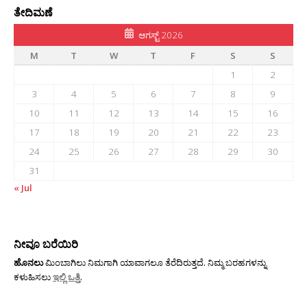
ತೇದಿಮಣೆ
ಆಗಸ್ಟ್ 2026
M
T
W
T
F
S
S
1
2
3
4
5
6
7
8
9
10
11
12
13
14
15
16
17
18
19
20
21
22
23
24
25
26
27
28
29
30
31
« Jul
ನೀವೂ ಬರೆಯಿರಿ
ಹೊನಲು
ಮಿಂಬಾಗಿಲು ನಿಮಗಾಗಿ ಯಾವಾಗಲೂ ತೆರೆದಿರುತ್ತದೆ. ನಿಮ್ಮ ಬರಹಗಳನ್ನು
ಕಳುಹಿಸಲು
ಇಲ್ಲಿ ಒತ್ತಿ
.