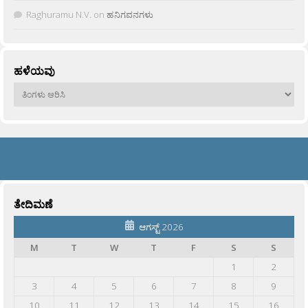
Raghuramu N.V.
on
ಹನಿಗವನಗಳು
ಹಳೆಯವು
ಹಳೆಯವು
ತೇದಿಮಣೆ
ಆಗಸ್ಟ್ 2026
M
T
W
T
F
S
S
1
2
3
4
5
6
7
8
9
10
11
12
13
14
15
16