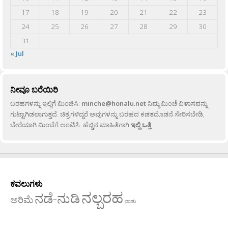
17
18
19
20
21
22
23
24
25
26
27
28
29
30
31
« Jul
ನೀವೂ ಬರೆಯಿರಿ
ಬರಹಗಳನ್ನು ಇಲ್ಲಿಗೆ ಮಿಂಚಿಸಿ:
minche@honalu.net
ನಿಮ್ಮ ಮಿಂಚೆ ವಿಳಾಸವನ್ನು
ಗುಟ್ಟಾಗಿಡಲಾಗುತ್ತದೆ. ಚಿತ್ರಗಳಿದ್ದರೆ ಅವುಗಳನ್ನು ಬರಹದ ಕಡತದೊಡನೆ ಸೇರಿಸಬೇಡಿ,
ಬೇರೆಯಾಗಿ ಮಿಂಚೆಗೆ ಅಂಟಿಸಿ. ಹೆಚ್ಚಿನ ಮಾಹಿತಿಗಾಗಿ
ಇಲ್ಲಿ ಒತ್ತಿ
.
ಕವಲುಗಳು
ನಲ್ಬರಹ
ನಡೆ-ನುಡಿ
ಅರಿಮೆ
ನಾಡು