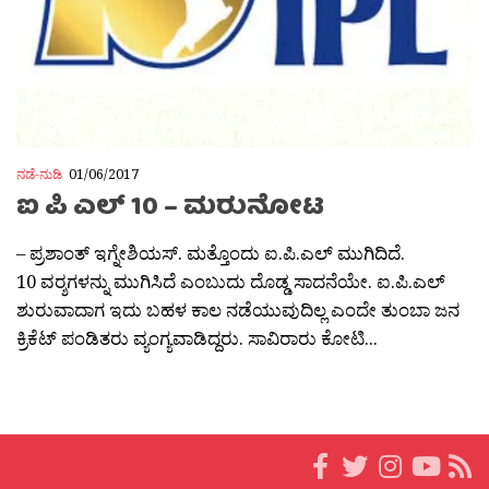
ನಡೆ-ನುಡಿ
01/06/2017
ಐ ಪಿ ಎಲ್ 10 – ಮರುನೋಟ
– ಪ್ರಶಾಂತ್ ಇಗ್ನೇಶಿಯಸ್. ಮತ್ತೊಂದು ಐ.ಪಿ.ಎಲ್ ಮುಗಿದಿದೆ.
10 ವರ‍್ಶಗಳನ್ನು ಮುಗಿಸಿದೆ ಎಂಬುದು ದೊಡ್ಡ ಸಾದನೆಯೇ. ಐ.ಪಿ.ಎಲ್
ಶುರುವಾದಾಗ ಇದು ಬಹಳ ಕಾಲ ನಡೆಯುವುದಿಲ್ಲ ಎಂದೇ ತುಂಬಾ ಜನ
ಕ್ರಿಕೆಟ್ ಪಂಡಿತರು ವ್ಯಂಗ್ಯವಾಡಿದ್ದರು. ಸಾವಿರಾರು ಕೋಟಿ...