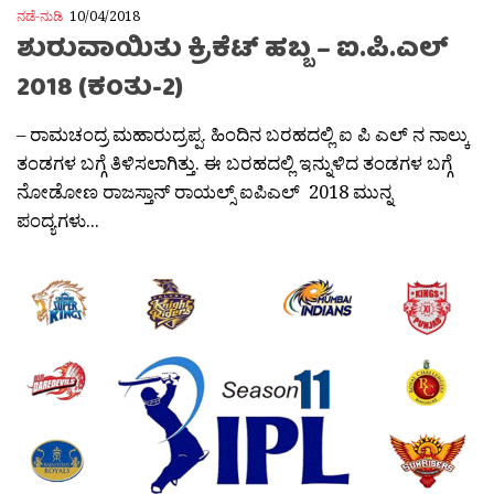
ನಡೆ-ನುಡಿ
10/04/2018
ಶುರುವಾಯಿತು ಕ್ರಿಕೆಟ್ ಹಬ್ಬ – ಐ.ಪಿ.ಎಲ್
2018 (ಕಂತು-2)
– ರಾಮಚಂದ್ರ ಮಹಾರುದ್ರಪ್ಪ. ಹಿಂದಿನ ಬರಹದಲ್ಲಿ ಐ ಪಿ ಎಲ್ ನ ನಾಲ್ಕು
ತಂಡಗಳ ಬಗ್ಗೆ ತಿಳಿಸಲಾಗಿತ್ತು. ಈ ಬರಹದಲ್ಲಿ ಇನ್ನುಳಿದ ತಂಡಗಳ ಬಗ್ಗೆ
ನೋಡೋಣ ರಾಜಸ್ತಾನ್ ರಾಯಲ್ಸ್ ಐಪಿಎಲ್ 2018 ಮುನ್ನ
ಪಂದ್ಯಗಳು...