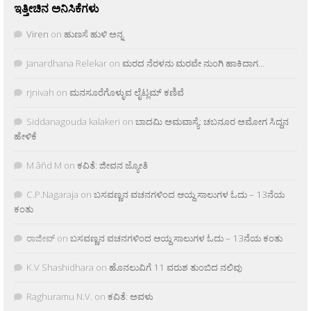
ಇತ್ತೀಚಿನ ಅನಿಸಿಕೆಗಳು
Viren
on
ಹುಣಸೆ ಹುಳಿ ಅನ್ನ
Janardhana Relekar
on
ಮರದ ನೆರಳನು ಮರವೇ ನುಂಗಿ ಹಾಕಿದಾಗ…
rjnivah
on
ಮನಸೂರೆಗೊಳ್ಳುವ ಲೈಟ್ಲಮ್ ಕಣಿವೆ
Siddanagouda kalakeri
on
ಬಾದಮಿ ಅಮವಾಸ್ಯೆ: ಚಬನೂರ ಅಮೋಗ ಸಿದ್ದನ
ಹೇಳಿಕೆ
M âñd M
on
ಕವಿತೆ: ಜೀವನ ಜ್ಯೋತಿ
C.P.Nagaraja
on
ಬಸವಣ್ಣನ ವಚನಗಳಿಂದ ಆಯ್ದ ಸಾಲುಗಳ ಓದು – 13ನೆಯ
ಕಂತು
ರಾಜೀವ್
on
ಬಸವಣ್ಣನ ವಚನಗಳಿಂದ ಆಯ್ದ ಸಾಲುಗಳ ಓದು – 13ನೆಯ ಕಂತು
K.V Shashidhara
on
ಹೊನಲುವಿಗೆ 11 ವರುಶ ತುಂಬಿದ ನಲಿವು
Raghuramu N.V.
on
ಕವಿತೆ: ಅವಳು