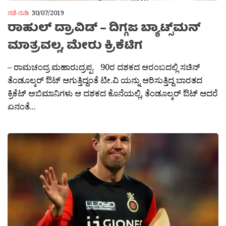
ನಡೆ-ನುಡಿ
30/07/2019
ರಾಹುಲ್ ದ್ರಾವಿಡ್ – ದಿಗ್ಗಜ ಬ್ಯಾಟ್ಸ್‌ಮನ್
ಮಾತ್ರವಲ್ಲ, ಮೇರು ಕ್ರಿಕೆಟಿಗ
– ರಾಮಚಂದ್ರ ಮಹಾರುದ್ರಪ್ಪ. 90ರ ದಶಕದ ಆರಂಬದಲ್ಲಿ ಸಚಿನ್
ತೆಂಡೂಲ್ಕರ್ ಔಟ್ ಆಗುತ್ತಿದ್ದಂತೆ ಟೀ.ವಿ ಯನ್ನು ಆರಿಸುತ್ತಿದ್ದ ಬಾರತದ
ಕ್ರಿಕೆಟ್ ಅಬಿಮಾನಿಗಳು ಆ ದಶಕದ ಕೊನೆಯಲ್ಲಿ, ತೆಂಡೂಲ್ಕರ್ ಔಟ್ ಆದರೆ
ಏನಂತೆ...