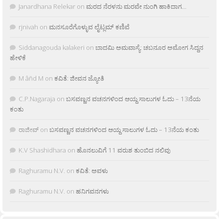
Janardhana Relekar
on
ಮರದ ನೆರಳನು ಮರವೇ ನುಂಗಿ ಹಾಕಿದಾಗ…
rjnivah
on
ಮನಸೂರೆಗೊಳ್ಳುವ ಲೈಟ್ಲಮ್ ಕಣಿವೆ
Siddanagouda kalakeri
on
ಬಾದಮಿ ಅಮವಾಸ್ಯೆ: ಚಬನೂರ ಅಮೋಗ ಸಿದ್ದನ
ಹೇಳಿಕೆ
M âñd M
on
ಕವಿತೆ: ಜೀವನ ಜ್ಯೋತಿ
C.P.Nagaraja
on
ಬಸವಣ್ಣನ ವಚನಗಳಿಂದ ಆಯ್ದ ಸಾಲುಗಳ ಓದು – 13ನೆಯ
ಕಂತು
ರಾಜೀವ್
on
ಬಸವಣ್ಣನ ವಚನಗಳಿಂದ ಆಯ್ದ ಸಾಲುಗಳ ಓದು – 13ನೆಯ ಕಂತು
K.V Shashidhara
on
ಹೊನಲುವಿಗೆ 11 ವರುಶ ತುಂಬಿದ ನಲಿವು
Raghuramu N.V.
on
ಕವಿತೆ: ಅವಳು
Raghuramu N.V.
on
ಹನಿಗವನಗಳು