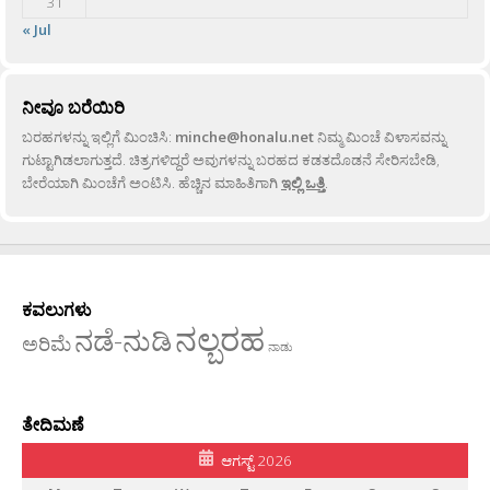
31
« Jul
ನೀವೂ ಬರೆಯಿರಿ
ಬರಹಗಳನ್ನು ಇಲ್ಲಿಗೆ ಮಿಂಚಿಸಿ:
minche@honalu.net
ನಿಮ್ಮ ಮಿಂಚೆ ವಿಳಾಸವನ್ನು
ಗುಟ್ಟಾಗಿಡಲಾಗುತ್ತದೆ. ಚಿತ್ರಗಳಿದ್ದರೆ ಅವುಗಳನ್ನು ಬರಹದ ಕಡತದೊಡನೆ ಸೇರಿಸಬೇಡಿ,
ಬೇರೆಯಾಗಿ ಮಿಂಚೆಗೆ ಅಂಟಿಸಿ. ಹೆಚ್ಚಿನ ಮಾಹಿತಿಗಾಗಿ
ಇಲ್ಲಿ ಒತ್ತಿ
.
ಕವಲುಗಳು
ನಲ್ಬರಹ
ನಡೆ-ನುಡಿ
ಅರಿಮೆ
ನಾಡು
ತೇದಿಮಣೆ
ಆಗಸ್ಟ್ 2026