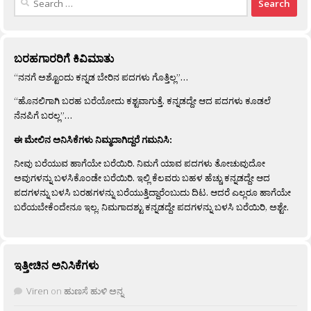
for:
ಬರಹಗಾರರಿಗೆ ಕಿವಿಮಾತು
“ನನಗೆ ಅಶ್ಟೊಂದು ಕನ್ನಡ ಬೇರಿನ ಪದಗಳು ಗೊತ್ತಿಲ್ಲ”…
“ಹೊನಲಿಗಾಗಿ ಬರಹ ಬರೆಯೋದು ಕಶ್ಟವಾಗುತ್ತೆ. ಕನ್ನಡದ್ದೇ ಆದ ಪದಗಳು ಕೂಡಲೆ
ನೆನಪಿಗೆ ಬರಲ್ಲ”…
ಈ ಮೇಲಿನ ಅನಿಸಿಕೆಗಳು ನಿಮ್ಮದಾಗಿದ್ದರೆ ಗಮನಿಸಿ:
ನೀವು ಬರೆಯುವ ಹಾಗೆಯೇ ಬರೆಯಿರಿ. ನಿಮಗೆ ಯಾವ ಪದಗಳು ತೋಚುವುದೋ
ಅವುಗಳನ್ನು ಬಳಸಿಕೊಂಡೇ ಬರೆಯಿರಿ. ಇಲ್ಲಿ ಕೆಲವರು ಬಹಳ ಹೆಚ್ಚು ಕನ್ನಡದ್ದೇ ಆದ
ಪದಗಳನ್ನು ಬಳಸಿ ಬರಹಗಳನ್ನು ಬರೆಯುತ್ತಿದ್ದಾರೆಂಬುದು ದಿಟ. ಆದರೆ ಎಲ್ಲರೂ ಹಾಗೆಯೇ
ಬರೆಯಬೇಕೆಂದೇನೂ ಇಲ್ಲ. ನಿಮಗಾದಶ್ಟು ಕನ್ನಡದ್ದೇ ಪದಗಳನ್ನು ಬಳಸಿ ಬರೆಯಿರಿ, ಅಶ್ಟೇ.
ಇತ್ತೀಚಿನ ಅನಿಸಿಕೆಗಳು
Viren
on
ಹುಣಸೆ ಹುಳಿ ಅನ್ನ