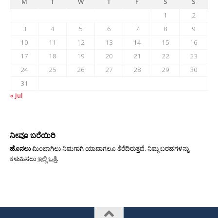
M
T
W
T
F
S
S
1
2
3
4
5
6
7
8
9
10
11
12
13
14
15
16
17
18
19
20
21
22
23
24
25
26
27
28
29
30
31
« Jul
ನೀವೂ ಬರೆಯಿರಿ
ಹೊನಲು
ಮಿಂಬಾಗಿಲು ನಿಮಗಾಗಿ ಯಾವಾಗಲೂ ತೆರೆದಿರುತ್ತದೆ. ನಿಮ್ಮ ಬರಹಗಳನ್ನು
ಕಳುಹಿಸಲು
ಇಲ್ಲಿ ಒತ್ತಿ
.