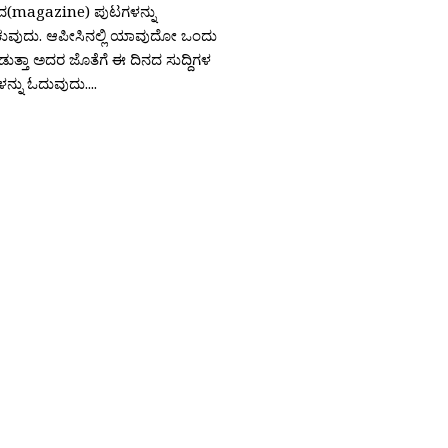
(magazine) ಪುಟಗಳನ್ನು
ಕುವುದು. ಆಪೀಸಿನಲ್ಲಿ ಯಾವುದೋ ಒಂದು
ುತ್ತಾ ಅದರ ಜೊತೆಗೆ ಈ ದಿನದ ಸುದ್ದಿಗಳ
ನ್ನು ಓದುವುದು....