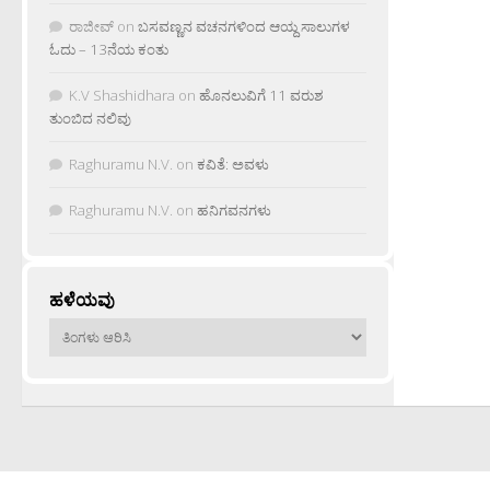
ರಾಜೀವ್
on
ಬಸವಣ್ಣನ ವಚನಗಳಿಂದ ಆಯ್ದ ಸಾಲುಗಳ
ಓದು – 13ನೆಯ ಕಂತು
K.V Shashidhara
on
ಹೊನಲುವಿಗೆ 11 ವರುಶ
ತುಂಬಿದ ನಲಿವು
Raghuramu N.V.
on
ಕವಿತೆ: ಅವಳು
Raghuramu N.V.
on
ಹನಿಗವನಗಳು
ಹಳೆಯವು
ಹಳೆಯವು