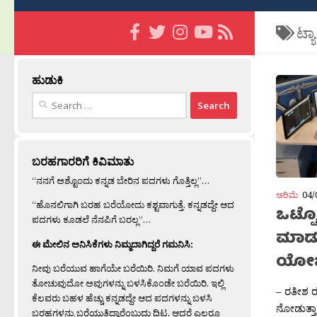
ಟ್ಯ
ಹುಡುಕಿ
Search
for:
ಬರಹಗಾರರಿಗೆ ಕಿವಿಮಾತು
“ನನಗೆ ಅಶ್ಟೊಂದು ಕನ್ನಡ ಬೇರಿನ ಪದಗಳು ಗೊತ್ತಿಲ್ಲ”…
ಅರಿಮೆ
04/
“ಹೊನಲಿಗಾಗಿ ಬರಹ ಬರೆಯೋದು ಕಶ್ಟವಾಗುತ್ತೆ. ಕನ್ನಡದ್ದೇ ಆದ
ಒಟ್ಟೊ
ಪದಗಳು ಕೂಡಲೆ ನೆನಪಿಗೆ ಬರಲ್ಲ”…
ಮಾಡು
ಈ ಮೇಲಿನ ಅನಿಸಿಕೆಗಳು ನಿಮ್ಮದಾಗಿದ್ದರೆ ಗಮನಿಸಿ:
ಯೋಚಿ
ನೀವು ಬರೆಯುವ ಹಾಗೆಯೇ ಬರೆಯಿರಿ. ನಿಮಗೆ ಯಾವ ಪದಗಳು
ತೋಚುವುದೋ ಅವುಗಳನ್ನು ಬಳಸಿಕೊಂಡೇ ಬರೆಯಿರಿ. ಇಲ್ಲಿ
– ರತೀಶ ರತ
ಕೆಲವರು ಬಹಳ ಹೆಚ್ಚು ಕನ್ನಡದ್ದೇ ಆದ ಪದಗಳನ್ನು ಬಳಸಿ
ನೋಡುತ್ತಾ
ಬರಹಗಳನ್ನು ಬರೆಯುತ್ತಿದ್ದಾರೆಂಬುದು ದಿಟ. ಆದರೆ ಎಲ್ಲರೂ