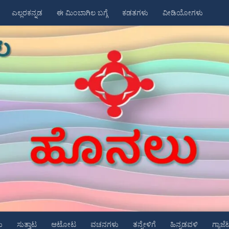
ಎಲ್ಲರಕನ್ನಡ
ಈ ಮಿಂಬಾಗಿಲ ಬಗ್ಗೆ
ಕಡತಗಳು
ವೀಡಿಯೋಗಳು
ು
ಸುತ್ತಾಟ
ಆಟೋಟ
ವಚನಗಳು
ತನ್ನೇಳಿಗೆ
ಹಿನ್ನಡವಳಿ
ಗ್ಯಾಜೆ