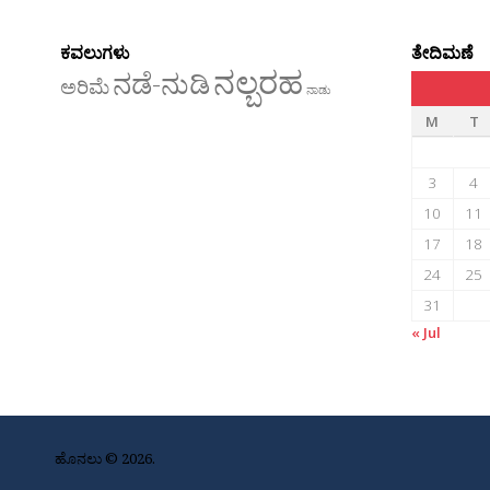
ಕವಲುಗಳು
ತೇದಿಮಣೆ
ನಲ್ಬರಹ
ನಡೆ-ನುಡಿ
ಅರಿಮೆ
ನಾಡು
M
T
3
4
10
11
17
18
24
25
31
« Jul
ಹೊನಲು © 2026.