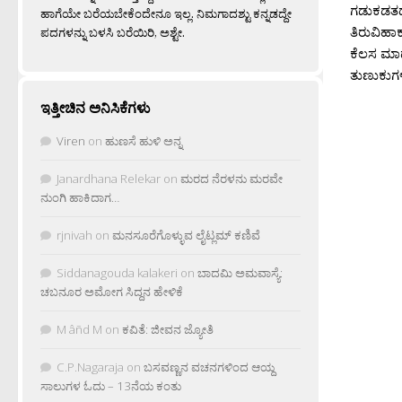
ಗಡುಕಡತದ
ಹಾಗೆಯೇ ಬರೆಯಬೇಕೆಂದೇನೂ ಇಲ್ಲ. ನಿಮಗಾದಶ್ಟು ಕನ್ನಡದ್ದೇ
ತಿರುವಿಹಾ
ಪದಗಳನ್ನು ಬಳಸಿ ಬರೆಯಿರಿ, ಅಶ್ಟೇ.
ಕೆಲಸ ಮಾಡ
ತುಣುಕುಗಳ
ಇತ್ತೀಚಿನ ಅನಿಸಿಕೆಗಳು
Viren
on
ಹುಣಸೆ ಹುಳಿ ಅನ್ನ
Janardhana Relekar
on
ಮರದ ನೆರಳನು ಮರವೇ
ನುಂಗಿ ಹಾಕಿದಾಗ…
rjnivah
on
ಮನಸೂರೆಗೊಳ್ಳುವ ಲೈಟ್ಲಮ್ ಕಣಿವೆ
Siddanagouda kalakeri
on
ಬಾದಮಿ ಅಮವಾಸ್ಯೆ:
ಚಬನೂರ ಅಮೋಗ ಸಿದ್ದನ ಹೇಳಿಕೆ
M âñd M
on
ಕವಿತೆ: ಜೀವನ ಜ್ಯೋತಿ
C.P.Nagaraja
on
ಬಸವಣ್ಣನ ವಚನಗಳಿಂದ ಆಯ್ದ
ಸಾಲುಗಳ ಓದು – 13ನೆಯ ಕಂತು