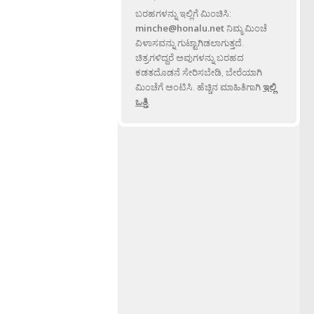
ಬರಹಗಳನ್ನು ಇಲ್ಲಿಗೆ ಮಿಂಚಿಸಿ:
minche@honalu.net
ನಿಮ್ಮ ಮಿಂಚೆ
ವಿಳಾಸವನ್ನು ಗುಟ್ಟಾಗಿಡಲಾಗುತ್ತದೆ.
ಚಿತ್ರಗಳಿದ್ದರೆ ಅವುಗಳನ್ನು ಬರಹದ
ಕಡತದೊಡನೆ ಸೇರಿಸಬೇಡಿ, ಬೇರೆಯಾಗಿ
ಮಿಂಚೆಗೆ ಅಂಟಿಸಿ. ಹೆಚ್ಚಿನ ಮಾಹಿತಿಗಾಗಿ
ಇಲ್ಲಿ
ಒತ್ತಿ
.