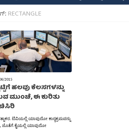
ಾಗ್:
RECTANGLE
06/2015
ಟ್ಟಿಗೆ ಹಲವು ಕೆಲಸಗಳನ್ನು
ವ ಮುಂಚೆ, ಈ ಕುರಿತು
ಸಿರಿ
್ನಾಕರ. ಟಿವಿಯಲ್ಲಿ ಯಾವುದೋ ಕಾರ‍್ಯಕ್ರಮವನ್ನು
, ಜೊತೆಗೆ ಕೈಯಲ್ಲಿ ಯಾವುದೋ