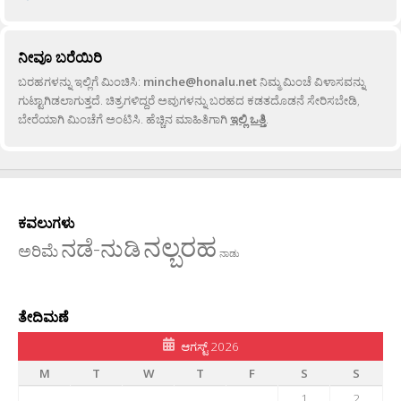
ನೀವೂ ಬರೆಯಿರಿ
ಬರಹಗಳನ್ನು ಇಲ್ಲಿಗೆ ಮಿಂಚಿಸಿ:
minche@honalu.net
ನಿಮ್ಮ ಮಿಂಚೆ ವಿಳಾಸವನ್ನು
ಗುಟ್ಟಾಗಿಡಲಾಗುತ್ತದೆ. ಚಿತ್ರಗಳಿದ್ದರೆ ಅವುಗಳನ್ನು ಬರಹದ ಕಡತದೊಡನೆ ಸೇರಿಸಬೇಡಿ,
ಬೇರೆಯಾಗಿ ಮಿಂಚೆಗೆ ಅಂಟಿಸಿ. ಹೆಚ್ಚಿನ ಮಾಹಿತಿಗಾಗಿ
ಇಲ್ಲಿ ಒತ್ತಿ
.
ಕವಲುಗಳು
ನಲ್ಬರಹ
ನಡೆ-ನುಡಿ
ಅರಿಮೆ
ನಾಡು
ತೇದಿಮಣೆ
ಆಗಸ್ಟ್ 2026
M
T
W
T
F
S
S
1
2