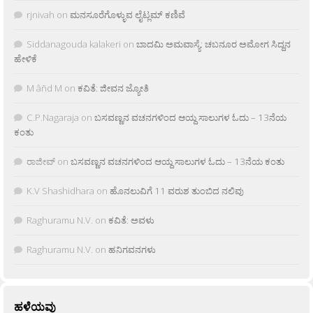
rjnivah
on
ಮನಸೂರೆಗೊಳ್ಳುವ ಲೈಟ್ಲಮ್ ಕಣಿವೆ
Siddanagouda kalakeri
on
ಬಾದಮಿ ಅಮವಾಸ್ಯೆ: ಚಬನೂರ ಅಮೋಗ ಸಿದ್ದನ
ಹೇಳಿಕೆ
M âñd M
on
ಕವಿತೆ: ಜೀವನ ಜ್ಯೋತಿ
C.P.Nagaraja
on
ಬಸವಣ್ಣನ ವಚನಗಳಿಂದ ಆಯ್ದ ಸಾಲುಗಳ ಓದು – 13ನೆಯ
ಕಂತು
ರಾಜೀವ್
on
ಬಸವಣ್ಣನ ವಚನಗಳಿಂದ ಆಯ್ದ ಸಾಲುಗಳ ಓದು – 13ನೆಯ ಕಂತು
K.V Shashidhara
on
ಹೊನಲುವಿಗೆ 11 ವರುಶ ತುಂಬಿದ ನಲಿವು
Raghuramu N.V.
on
ಕವಿತೆ: ಅವಳು
Raghuramu N.V.
on
ಹನಿಗವನಗಳು
ಹಳೆಯವು