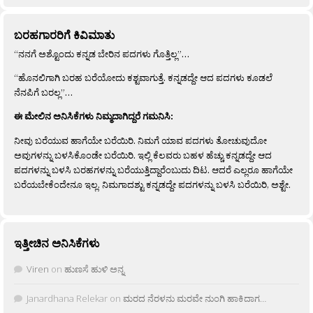
ಬರಹಗಾರರಿಗೆ ಕಿವಿಮಾತು
“ನನಗೆ ಅಶ್ಟೊಂದು ಕನ್ನಡ ಬೇರಿನ ಪದಗಳು ಗೊತ್ತಿಲ್ಲ”…
“ಹೊನಲಿಗಾಗಿ ಬರಹ ಬರೆಯೋದು ಕಶ್ಟವಾಗುತ್ತೆ. ಕನ್ನಡದ್ದೇ ಆದ ಪದಗಳು ಕೂಡಲೆ
ನೆನಪಿಗೆ ಬರಲ್ಲ”…
ಈ ಮೇಲಿನ ಅನಿಸಿಕೆಗಳು ನಿಮ್ಮದಾಗಿದ್ದರೆ ಗಮನಿಸಿ:
ನೀವು ಬರೆಯುವ ಹಾಗೆಯೇ ಬರೆಯಿರಿ. ನಿಮಗೆ ಯಾವ ಪದಗಳು ತೋಚುವುದೋ
ಅವುಗಳನ್ನು ಬಳಸಿಕೊಂಡೇ ಬರೆಯಿರಿ. ಇಲ್ಲಿ ಕೆಲವರು ಬಹಳ ಹೆಚ್ಚು ಕನ್ನಡದ್ದೇ ಆದ
ಪದಗಳನ್ನು ಬಳಸಿ ಬರಹಗಳನ್ನು ಬರೆಯುತ್ತಿದ್ದಾರೆಂಬುದು ದಿಟ. ಆದರೆ ಎಲ್ಲರೂ ಹಾಗೆಯೇ
ಬರೆಯಬೇಕೆಂದೇನೂ ಇಲ್ಲ. ನಿಮಗಾದಶ್ಟು ಕನ್ನಡದ್ದೇ ಪದಗಳನ್ನು ಬಳಸಿ ಬರೆಯಿರಿ, ಅಶ್ಟೇ.
ಇತ್ತೀಚಿನ ಅನಿಸಿಕೆಗಳು
Viren
on
ಹುಣಸೆ ಹುಳಿ ಅನ್ನ
Janardhana Relekar
on
ಮರದ ನೆರಳನು ಮರವೇ ನುಂಗಿ ಹಾಕಿದಾಗ…