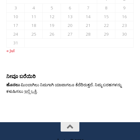
3
4
5
6
7
8
9
10
11
12
13
14
15
16
17
18
19
20
21
22
23
24
25
26
27
28
29
30
31
« Jul
ನೀವೂ ಬರೆಯಿರಿ
ಹೊನಲು
ಮಿಂಬಾಗಿಲು ನಿಮಗಾಗಿ ಯಾವಾಗಲೂ ತೆರೆದಿರುತ್ತದೆ. ನಿಮ್ಮ ಬರಹಗಳನ್ನು
ಕಳುಹಿಸಲು
ಇಲ್ಲಿ ಒತ್ತಿ
.