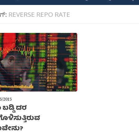
ಾಗ್:
REVERSE REPO RATE
5/2015
ಬಡ್ಡಿ ದರ
ೊಳಿಸುತ್ತಿರುವ
ಣವೇನು?