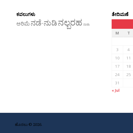
ಕವಲುಗಳು
ತೇದಿಮಣೆ
ನಲ್ಬರಹ
ನಡೆ-ನುಡಿ
ಅರಿಮೆ
ನಾಡು
M
T
3
4
10
11
17
18
24
25
31
« Jul
ಹೊನಲು © 2026.