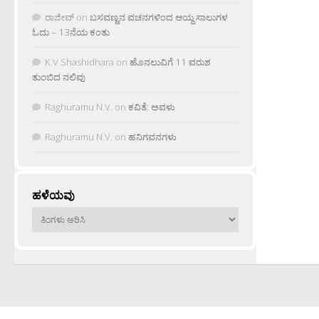
ರಾಜೀವ್
on
ಬಸವಣ್ಣನ ವಚನಗಳಿಂದ ಆಯ್ದ ಸಾಲುಗಳ
ಓದು – 13ನೆಯ ಕಂತು
K.V Shashidhara
on
ಹೊನಲುವಿಗೆ 11 ವರುಶ
ತುಂಬಿದ ನಲಿವು
Raghuramu N.V.
on
ಕವಿತೆ: ಅವಳು
Raghuramu N.V.
on
ಹನಿಗವನಗಳು
ಹಳೆಯವು
ಹಳೆಯವು