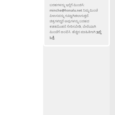
ಬರಹಗಳನ್ನು ಇಲ್ಲಿಗೆ ಮಿಂಚಿಸಿ:
minche@honalu.net
ನಿಮ್ಮ ಮಿಂಚೆ
ವಿಳಾಸವನ್ನು ಗುಟ್ಟಾಗಿಡಲಾಗುತ್ತದೆ.
ಚಿತ್ರಗಳಿದ್ದರೆ ಅವುಗಳನ್ನು ಬರಹದ
ಕಡತದೊಡನೆ ಸೇರಿಸಬೇಡಿ, ಬೇರೆಯಾಗಿ
ಮಿಂಚೆಗೆ ಅಂಟಿಸಿ. ಹೆಚ್ಚಿನ ಮಾಹಿತಿಗಾಗಿ
ಇಲ್ಲಿ
ಒತ್ತಿ
.