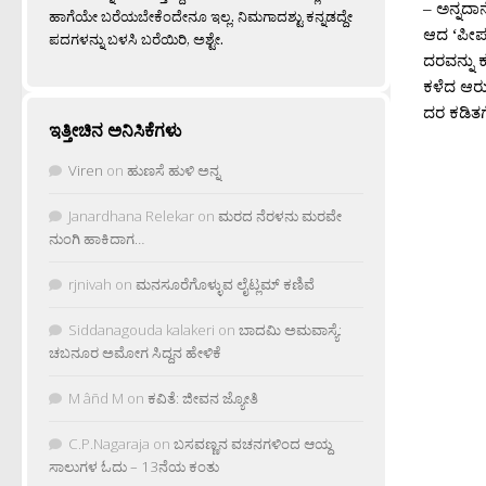
– ಅನ್ನದಾ
ಹಾಗೆಯೇ ಬರೆಯಬೇಕೆಂದೇನೂ ಇಲ್ಲ. ನಿಮಗಾದಶ್ಟು ಕನ್ನಡದ್ದೇ
ಆದ ‘ಪೀಪಲ್
ಪದಗಳನ್ನು ಬಳಸಿ ಬರೆಯಿರಿ, ಅಶ್ಟೇ.
ದರವನ್ನು ಕ
ಕಳೆದ ಆರು 
ದರ ಕಡಿತಗೊ
ಇತ್ತೀಚಿನ ಅನಿಸಿಕೆಗಳು
Viren
on
ಹುಣಸೆ ಹುಳಿ ಅನ್ನ
Janardhana Relekar
on
ಮರದ ನೆರಳನು ಮರವೇ
ನುಂಗಿ ಹಾಕಿದಾಗ…
rjnivah
on
ಮನಸೂರೆಗೊಳ್ಳುವ ಲೈಟ್ಲಮ್ ಕಣಿವೆ
Siddanagouda kalakeri
on
ಬಾದಮಿ ಅಮವಾಸ್ಯೆ:
ಚಬನೂರ ಅಮೋಗ ಸಿದ್ದನ ಹೇಳಿಕೆ
M âñd M
on
ಕವಿತೆ: ಜೀವನ ಜ್ಯೋತಿ
C.P.Nagaraja
on
ಬಸವಣ್ಣನ ವಚನಗಳಿಂದ ಆಯ್ದ
ಸಾಲುಗಳ ಓದು – 13ನೆಯ ಕಂತು