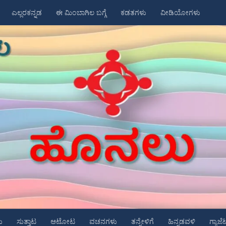
ಎಲ್ಲರಕನ್ನಡ
ಈ ಮಿಂಬಾಗಿಲ ಬಗ್ಗೆ
ಕಡತಗಳು
ವೀಡಿಯೋಗಳು
ು
ಸುತ್ತಾಟ
ಆಟೋಟ
ವಚನಗಳು
ತನ್ನೇಳಿಗೆ
ಹಿನ್ನಡವಳಿ
ಗ್ಯಾಜೆ