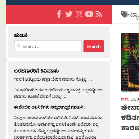
ಟ್ಯ
ಹುಡುಕಿ
Search
for:
ಬರಹಗಾರರಿಗೆ ಕಿವಿಮಾತು
“ನನಗೆ ಅಶ್ಟೊಂದು ಕನ್ನಡ ಬೇರಿನ ಪದಗಳು ಗೊತ್ತಿಲ್ಲ”…
“ಹೊನಲಿಗಾಗಿ ಬರಹ ಬರೆಯೋದು ಕಶ್ಟವಾಗುತ್ತೆ. ಕನ್ನಡದ್ದೇ ಆದ
ಪದಗಳು ಕೂಡಲೆ ನೆನಪಿಗೆ ಬರಲ್ಲ”…
ನಾಡು
15/0
ಚೀನಾ 
ಈ ಮೇಲಿನ ಅನಿಸಿಕೆಗಳು ನಿಮ್ಮದಾಗಿದ್ದರೆ ಗಮನಿಸಿ:
ಕಡಿತಗ
ನೀವು ಬರೆಯುವ ಹಾಗೆಯೇ ಬರೆಯಿರಿ. ನಿಮಗೆ ಯಾವ ಪದಗಳು
ತೋಚುವುದೋ ಅವುಗಳನ್ನು ಬಳಸಿಕೊಂಡೇ ಬರೆಯಿರಿ. ಇಲ್ಲಿ
ಕಾರ
ಕೆಲವರು ಬಹಳ ಹೆಚ್ಚು ಕನ್ನಡದ್ದೇ ಆದ ಪದಗಳನ್ನು ಬಳಸಿ
ಬರಹಗಳನ್ನು ಬರೆಯುತ್ತಿದ್ದಾರೆಂಬುದು ದಿಟ. ಆದರೆ ಎಲ್ಲರೂ