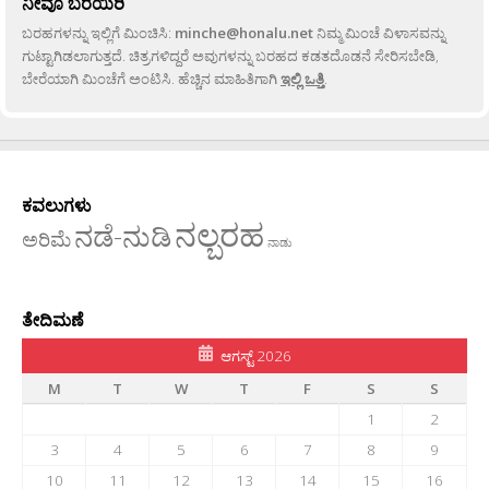
ನೀವೂ ಬರೆಯಿರಿ
ಬರಹಗಳನ್ನು ಇಲ್ಲಿಗೆ ಮಿಂಚಿಸಿ:
minche@honalu.net
ನಿಮ್ಮ ಮಿಂಚೆ ವಿಳಾಸವನ್ನು
ಗುಟ್ಟಾಗಿಡಲಾಗುತ್ತದೆ. ಚಿತ್ರಗಳಿದ್ದರೆ ಅವುಗಳನ್ನು ಬರಹದ ಕಡತದೊಡನೆ ಸೇರಿಸಬೇಡಿ,
ಬೇರೆಯಾಗಿ ಮಿಂಚೆಗೆ ಅಂಟಿಸಿ. ಹೆಚ್ಚಿನ ಮಾಹಿತಿಗಾಗಿ
ಇಲ್ಲಿ ಒತ್ತಿ
.
ಕವಲುಗಳು
ನಲ್ಬರಹ
ನಡೆ-ನುಡಿ
ಅರಿಮೆ
ನಾಡು
ತೇದಿಮಣೆ
ಆಗಸ್ಟ್ 2026
M
T
W
T
F
S
S
1
2
3
4
5
6
7
8
9
10
11
12
13
14
15
16