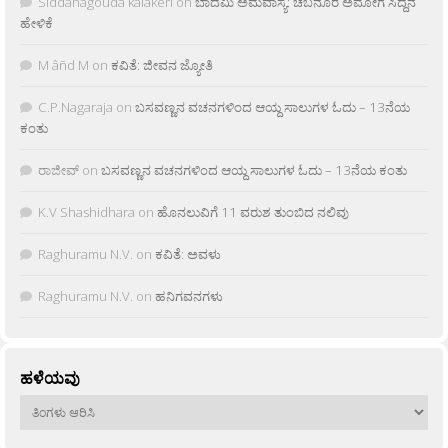
Siddanagouda kalakeri
on
ಬಾದಮಿ ಅಮವಾಸ್ಯೆ: ಚಬನೂರ ಅಮೋಗ ಸಿದ್ದನ
ಹೇಳಿಕೆ
M âñd M
on
ಕವಿತೆ: ಜೀವನ ಜ್ಯೋತಿ
C.P.Nagaraja
on
ಬಸವಣ್ಣನ ವಚನಗಳಿಂದ ಆಯ್ದ ಸಾಲುಗಳ ಓದು – 13ನೆಯ
ಕಂತು
ರಾಜೀವ್
on
ಬಸವಣ್ಣನ ವಚನಗಳಿಂದ ಆಯ್ದ ಸಾಲುಗಳ ಓದು – 13ನೆಯ ಕಂತು
K.V Shashidhara
on
ಹೊನಲುವಿಗೆ 11 ವರುಶ ತುಂಬಿದ ನಲಿವು
Raghuramu N.V.
on
ಕವಿತೆ: ಅವಳು
Raghuramu N.V.
on
ಹನಿಗವನಗಳು
ಹಳೆಯವು
ಹಳೆಯವು