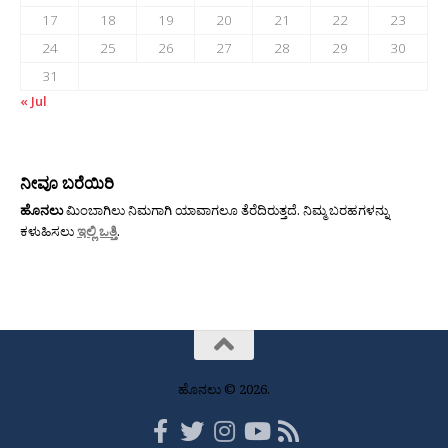
17
18
19
20
21
22
23
24
25
26
27
28
29
30
31
« Jul
ನೀವೂ ಬರೆಯಿರಿ
ಹೊನಲು
ಮಿಂಬಾಗಿಲು ನಿಮಗಾಗಿ ಯಾವಾಗಲೂ ತೆರೆದಿರುತ್ತದೆ. ನಿಮ್ಮ ಬರಹಗಳನ್ನು
ಕಳುಹಿಸಲು
ಇಲ್ಲಿ ಒತ್ತಿ
.
ಹೊನಲು © 2026.