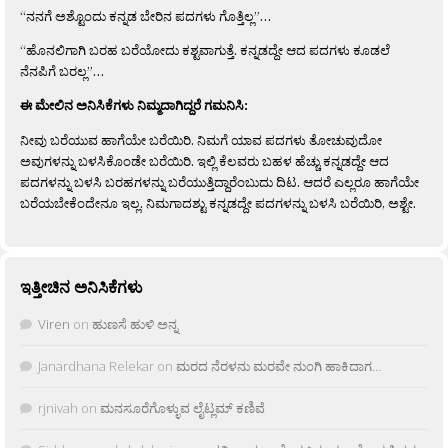
“ನನಗೆ ಅಶ್ಟೊಂದು ಕನ್ನಡ ಬೇರಿನ ಪದಗಳು ಗೊತ್ತಿಲ್ಲ”…
“ಹೊನಲಿಗಾಗಿ ಬರಹ ಬರೆಯೋದು ಕಶ್ಟವಾಗುತ್ತೆ. ಕನ್ನಡದ್ದೇ ಆದ ಪದಗಳು ಕೂಡಲೆ
ನೆನಪಿಗೆ ಬರಲ್ಲ”…
ಈ ಮೇಲಿನ ಅನಿಸಿಕೆಗಳು ನಿಮ್ಮದಾಗಿದ್ದರೆ ಗಮನಿಸಿ:
ನೀವು ಬರೆಯುವ ಹಾಗೆಯೇ ಬರೆಯಿರಿ. ನಿಮಗೆ ಯಾವ ಪದಗಳು ತೋಚುವುದೋ
ಅವುಗಳನ್ನು ಬಳಸಿಕೊಂಡೇ ಬರೆಯಿರಿ. ಇಲ್ಲಿ ಕೆಲವರು ಬಹಳ ಹೆಚ್ಚು ಕನ್ನಡದ್ದೇ ಆದ
ಪದಗಳನ್ನು ಬಳಸಿ ಬರಹಗಳನ್ನು ಬರೆಯುತ್ತಿದ್ದಾರೆಂಬುದು ದಿಟ. ಆದರೆ ಎಲ್ಲರೂ ಹಾಗೆಯೇ
ಬರೆಯಬೇಕೆಂದೇನೂ ಇಲ್ಲ. ನಿಮಗಾದಶ್ಟು ಕನ್ನಡದ್ದೇ ಪದಗಳನ್ನು ಬಳಸಿ ಬರೆಯಿರಿ, ಅಶ್ಟೇ.
ಇತ್ತೀಚಿನ ಅನಿಸಿಕೆಗಳು
Viren
on
ಹುಣಸೆ ಹುಳಿ ಅನ್ನ
Janardhana Relekar
on
ಮರದ ನೆರಳನು ಮರವೇ ನುಂಗಿ ಹಾಕಿದಾಗ…
rjnivah
on
ಮನಸೂರೆಗೊಳ್ಳುವ ಲೈಟ್ಲಮ್ ಕಣಿವೆ