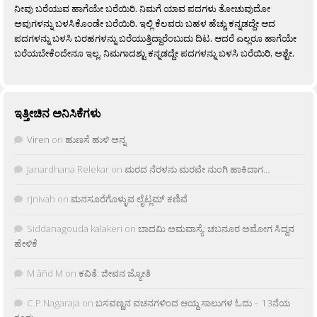
ನೀವು ಬರೆಯುವ ಹಾಗೆಯೇ ಬರೆಯಿರಿ. ನಿಮಗೆ ಯಾವ ಪದಗಳು ತೋಚುವುದೋ
ಅವುಗಳನ್ನು ಬಳಸಿಕೊಂಡೇ ಬರೆಯಿರಿ. ಇಲ್ಲಿ ಕೆಲವರು ಬಹಳ ಹೆಚ್ಚು ಕನ್ನಡದ್ದೇ ಆದ
ಪದಗಳನ್ನು ಬಳಸಿ ಬರಹಗಳನ್ನು ಬರೆಯುತ್ತಿದ್ದಾರೆಂಬುದು ದಿಟ. ಆದರೆ ಎಲ್ಲರೂ ಹಾಗೆಯೇ
ಬರೆಯಬೇಕೆಂದೇನೂ ಇಲ್ಲ. ನಿಮಗಾದಶ್ಟು ಕನ್ನಡದ್ದೇ ಪದಗಳನ್ನು ಬಳಸಿ ಬರೆಯಿರಿ, ಅಶ್ಟೇ.
ಇತ್ತೀಚಿನ ಅನಿಸಿಕೆಗಳು
Viren
on
ಹುಣಸೆ ಹುಳಿ ಅನ್ನ
Janardhana Relekar
on
ಮರದ ನೆರಳನು ಮರವೇ ನುಂಗಿ ಹಾಕಿದಾಗ…
rjnivah
on
ಮನಸೂರೆಗೊಳ್ಳುವ ಲೈಟ್ಲಮ್ ಕಣಿವೆ
Siddanagouda kalakeri
on
ಬಾದಮಿ ಅಮವಾಸ್ಯೆ: ಚಬನೂರ ಅಮೋಗ ಸಿದ್ದನ
ಹೇಳಿಕೆ
M âñd M
on
ಕವಿತೆ: ಜೀವನ ಜ್ಯೋತಿ
C.P.Nagaraja
on
ಬಸವಣ್ಣನ ವಚನಗಳಿಂದ ಆಯ್ದ ಸಾಲುಗಳ ಓದು – 13ನೆಯ