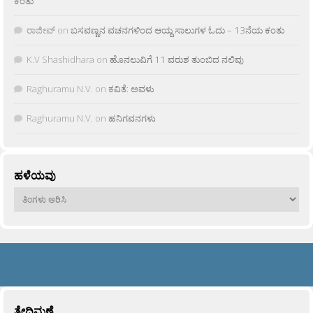
ಕಂತು
ರಾಜೀವ್
on
ಬಸವಣ್ಣನ ವಚನಗಳಿಂದ ಆಯ್ದ ಸಾಲುಗಳ ಓದು – 13ನೆಯ ಕಂತು
K.V Shashidhara
on
ಹೊನಲುವಿಗೆ 11 ವರುಶ ತುಂಬಿದ ನಲಿವು
Raghuramu N.V.
on
ಕವಿತೆ: ಅವಳು
Raghuramu N.V.
on
ಹನಿಗವನಗಳು
ಹಳೆಯವು
ಹಳೆಯವು
ತೇದಿಮಣೆ