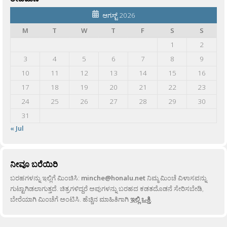
ಆಗಸ್ಟ್ 2026
M
T
W
T
F
S
S
1
2
3
4
5
6
7
8
9
10
11
12
13
14
15
16
17
18
19
20
21
22
23
24
25
26
27
28
29
30
31
« Jul
ನೀವೂ ಬರೆಯಿರಿ
ಬರಹಗಳನ್ನು ಇಲ್ಲಿಗೆ ಮಿಂಚಿಸಿ:
minche@honalu.net
ನಿಮ್ಮ ಮಿಂಚೆ ವಿಳಾಸವನ್ನು
ಗುಟ್ಟಾಗಿಡಲಾಗುತ್ತದೆ. ಚಿತ್ರಗಳಿದ್ದರೆ ಅವುಗಳನ್ನು ಬರಹದ ಕಡತದೊಡನೆ ಸೇರಿಸಬೇಡಿ,
ಬೇರೆಯಾಗಿ ಮಿಂಚೆಗೆ ಅಂಟಿಸಿ. ಹೆಚ್ಚಿನ ಮಾಹಿತಿಗಾಗಿ
ಇಲ್ಲಿ ಒತ್ತಿ
.