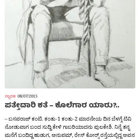
ನಲ್ಬರಹ
08/07/2015
ಪತ್ತೇದಾರಿ ಕತೆ – ಕೊಲೆಗಾರ ಯಾರು?..
– ಬಸವರಾಜ್ ಕಂಟಿ. ಕಂತು-1 ಕಂತು-2 ಮಾರನೇಯ ದಿನ ಬೆಳಗ್ಗೆ ಟಿವಿ
ನೋಡುವಾಗ ಬಂದ ಸುದ್ದಿ ಕೇಳಿ ಗಾಬರಿಯಾದನು ಪುಲಕೇಶಿ. ನಿನ್ನೆ ತನ್ನ
ಮನೆಗೆ ಬಂದಿದ್ದ ಹುಡುಗ, ಅನುಪಮ್, ರೇಸ್ ಕೋರ‍್ಸ್ ರಸ್ತೆಯಲ್ಲಿದ್ದ ಅವನ