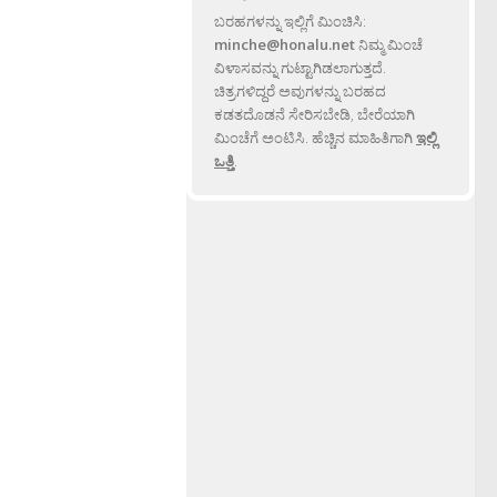
ಬರಹಗಳನ್ನು ಇಲ್ಲಿಗೆ ಮಿಂಚಿಸಿ:
minche@honalu.net
ನಿಮ್ಮ ಮಿಂಚೆ
ವಿಳಾಸವನ್ನು ಗುಟ್ಟಾಗಿಡಲಾಗುತ್ತದೆ.
ಚಿತ್ರಗಳಿದ್ದರೆ ಅವುಗಳನ್ನು ಬರಹದ
ಕಡತದೊಡನೆ ಸೇರಿಸಬೇಡಿ, ಬೇರೆಯಾಗಿ
ಮಿಂಚೆಗೆ ಅಂಟಿಸಿ. ಹೆಚ್ಚಿನ ಮಾಹಿತಿಗಾಗಿ
ಇಲ್ಲಿ
ಒತ್ತಿ
.