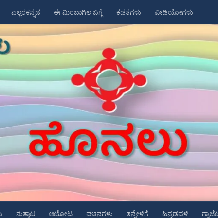
ಎಲ್ಲರಕನ್ನಡ
ಈ ಮಿಂಬಾಗಿಲ ಬಗ್ಗೆ
ಕಡತಗಳು
ವೀಡಿಯೋಗಳು
ು
ಸುತ್ತಾಟ
ಆಟೋಟ
ವಚನಗಳು
ತನ್ನೇಳಿಗೆ
ಹಿನ್ನಡವಳಿ
ಗ್ಯಾಜೆ