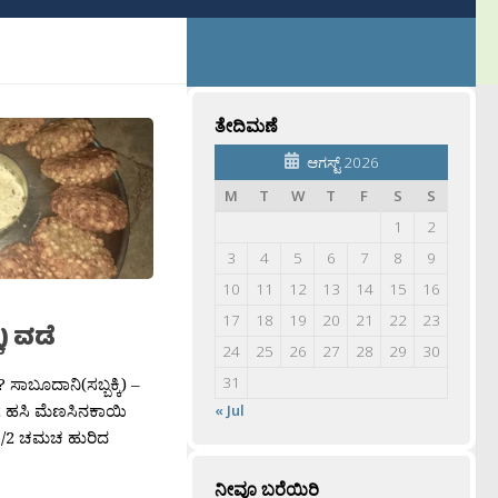
ತೇದಿಮಣೆ
ಆಗಸ್ಟ್ 2026
M
T
W
T
F
S
S
1
2
3
4
5
6
7
8
9
10
11
12
13
14
15
16
17
18
19
20
21
22
23
ಿ) ವಡೆ
24
25
26
27
28
29
30
ಸಾಬೂದಾನಿ(ಸಬ್ಬಕ್ಕಿ) –
31
 2 ಹಸಿ ಮೆಣಸಿನಕಾಯಿ
« Jul
 1/2 ಚಮಚ ಹುರಿದ
ನೀವೂ ಬರೆಯಿರಿ