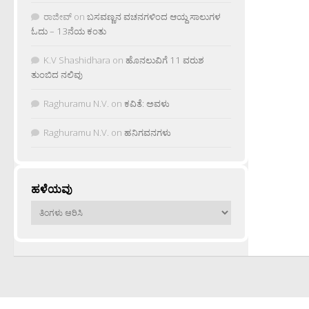
ರಾಜೀವ್
on
ಬಸವಣ್ಣನ ವಚನಗಳಿಂದ ಆಯ್ದ ಸಾಲುಗಳ
ಓದು – 13ನೆಯ ಕಂತು
K.V Shashidhara
on
ಹೊನಲುವಿಗೆ 11 ವರುಶ
ತುಂಬಿದ ನಲಿವು
Raghuramu N.V.
on
ಕವಿತೆ: ಅವಳು
Raghuramu N.V.
on
ಹನಿಗವನಗಳು
ಹಳೆಯವು
ಹಳೆಯವು