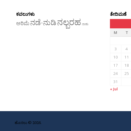
ಕವಲುಗಳು
ತೇದಿಮಣೆ
ನಲ್ಬರಹ
ನಡೆ-ನುಡಿ
ಅರಿಮೆ
ನಾಡು
M
T
3
4
10
11
17
18
24
25
31
« Jul
ಹೊನಲು © 2026.