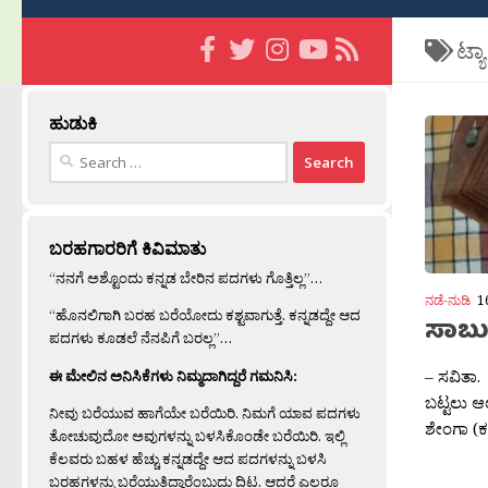
ಟ್ಯ
ಹುಡುಕಿ
Search
for:
ಬರಹಗಾರರಿಗೆ ಕಿವಿಮಾತು
“ನನಗೆ ಅಶ್ಟೊಂದು ಕನ್ನಡ ಬೇರಿನ ಪದಗಳು ಗೊತ್ತಿಲ್ಲ”…
ನಡೆ-ನುಡಿ
1
“ಹೊನಲಿಗಾಗಿ ಬರಹ ಬರೆಯೋದು ಕಶ್ಟವಾಗುತ್ತೆ. ಕನ್ನಡದ್ದೇ ಆದ
ಸಾಬು
ಪದಗಳು ಕೂಡಲೆ ನೆನಪಿಗೆ ಬರಲ್ಲ”…
– ಸವಿತಾ
ಈ ಮೇಲಿನ ಅನಿಸಿಕೆಗಳು ನಿಮ್ಮದಾಗಿದ್ದರೆ ಗಮನಿಸಿ:
ಬಟ್ಟಲು ಆ
ನೀವು ಬರೆಯುವ ಹಾಗೆಯೇ ಬರೆಯಿರಿ. ನಿಮಗೆ ಯಾವ ಪದಗಳು
ಶೇಂಗಾ (ಕಡ
ತೋಚುವುದೋ ಅವುಗಳನ್ನು ಬಳಸಿಕೊಂಡೇ ಬರೆಯಿರಿ. ಇಲ್ಲಿ
ಕೆಲವರು ಬಹಳ ಹೆಚ್ಚು ಕನ್ನಡದ್ದೇ ಆದ ಪದಗಳನ್ನು ಬಳಸಿ
ಬರಹಗಳನ್ನು ಬರೆಯುತ್ತಿದ್ದಾರೆಂಬುದು ದಿಟ. ಆದರೆ ಎಲ್ಲರೂ