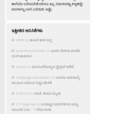
ಹಾಗೆಯೇ ಬರೆಯಬೇಕೆಂದೇನೂ ಇಲ್ಲ. ನಿಮಗಾದಶ್ಟು ಕನ್ನಡದ್ದೇ
ಪದಗಳನ್ನು ಬಳಸಿ ಬರೆಯಿರಿ, ಅಶ್ಟೇ.
ಇತ್ತೀಚಿನ ಅನಿಸಿಕೆಗಳು
Viren
on
ಹುಣಸೆ ಹುಳಿ ಅನ್ನ
Janardhana Relekar
on
ಮರದ ನೆರಳನು ಮರವೇ
ನುಂಗಿ ಹಾಕಿದಾಗ…
rjnivah
on
ಮನಸೂರೆಗೊಳ್ಳುವ ಲೈಟ್ಲಮ್ ಕಣಿವೆ
Siddanagouda kalakeri
on
ಬಾದಮಿ ಅಮವಾಸ್ಯೆ:
ಚಬನೂರ ಅಮೋಗ ಸಿದ್ದನ ಹೇಳಿಕೆ
M âñd M
on
ಕವಿತೆ: ಜೀವನ ಜ್ಯೋತಿ
C.P.Nagaraja
on
ಬಸವಣ್ಣನ ವಚನಗಳಿಂದ ಆಯ್ದ
ಸಾಲುಗಳ ಓದು – 13ನೆಯ ಕಂತು