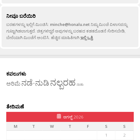
ನೀವೂ ಬರೆಯಿರಿ
ಬರಹಗಳನ್ನು ಇಲ್ಲಿಗೆ ಮಿಂಚಿಸಿ:
minche@honalu.net
ನಿಮ್ಮ ಮಿಂಚೆ ವಿಳಾಸವನ್ನು
ಗುಟ್ಟಾಗಿಡಲಾಗುತ್ತದೆ. ಚಿತ್ರಗಳಿದ್ದರೆ ಅವುಗಳನ್ನು ಬರಹದ ಕಡತದೊಡನೆ ಸೇರಿಸಬೇಡಿ,
ಬೇರೆಯಾಗಿ ಮಿಂಚೆಗೆ ಅಂಟಿಸಿ. ಹೆಚ್ಚಿನ ಮಾಹಿತಿಗಾಗಿ
ಇಲ್ಲಿ ಒತ್ತಿ
.
ಕವಲುಗಳು
ನಲ್ಬರಹ
ನಡೆ-ನುಡಿ
ಅರಿಮೆ
ನಾಡು
ತೇದಿಮಣೆ
ಆಗಸ್ಟ್ 2026
M
T
W
T
F
S
S
1
2