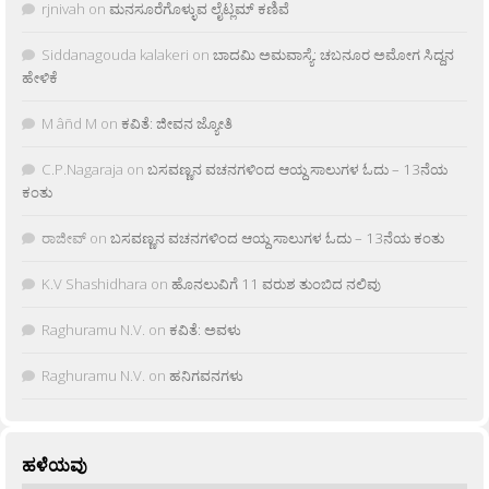
rjnivah
on
ಮನಸೂರೆಗೊಳ್ಳುವ ಲೈಟ್ಲಮ್ ಕಣಿವೆ
Siddanagouda kalakeri
on
ಬಾದಮಿ ಅಮವಾಸ್ಯೆ: ಚಬನೂರ ಅಮೋಗ ಸಿದ್ದನ
ಹೇಳಿಕೆ
M âñd M
on
ಕವಿತೆ: ಜೀವನ ಜ್ಯೋತಿ
C.P.Nagaraja
on
ಬಸವಣ್ಣನ ವಚನಗಳಿಂದ ಆಯ್ದ ಸಾಲುಗಳ ಓದು – 13ನೆಯ
ಕಂತು
ರಾಜೀವ್
on
ಬಸವಣ್ಣನ ವಚನಗಳಿಂದ ಆಯ್ದ ಸಾಲುಗಳ ಓದು – 13ನೆಯ ಕಂತು
K.V Shashidhara
on
ಹೊನಲುವಿಗೆ 11 ವರುಶ ತುಂಬಿದ ನಲಿವು
Raghuramu N.V.
on
ಕವಿತೆ: ಅವಳು
Raghuramu N.V.
on
ಹನಿಗವನಗಳು
ಹಳೆಯವು