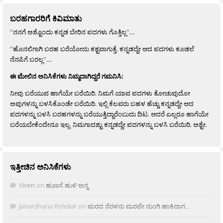
ಬರಹಗಾರರಿಗೆ ಕಿವಿಮಾತು
“ನನಗೆ ಅಶ್ಟೊಂದು ಕನ್ನಡ ಬೇರಿನ ಪದಗಳು ಗೊತ್ತಿಲ್ಲ”…
“ಹೊನಲಿಗಾಗಿ ಬರಹ ಬರೆಯೋದು ಕಶ್ಟವಾಗುತ್ತೆ. ಕನ್ನಡದ್ದೇ ಆದ ಪದಗಳು ಕೂಡಲೆ
ನೆನಪಿಗೆ ಬರಲ್ಲ”…
ಈ ಮೇಲಿನ ಅನಿಸಿಕೆಗಳು ನಿಮ್ಮದಾಗಿದ್ದರೆ ಗಮನಿಸಿ:
ನೀವು ಬರೆಯುವ ಹಾಗೆಯೇ ಬರೆಯಿರಿ. ನಿಮಗೆ ಯಾವ ಪದಗಳು ತೋಚುವುದೋ
ಅವುಗಳನ್ನು ಬಳಸಿಕೊಂಡೇ ಬರೆಯಿರಿ. ಇಲ್ಲಿ ಕೆಲವರು ಬಹಳ ಹೆಚ್ಚು ಕನ್ನಡದ್ದೇ ಆದ
ಪದಗಳನ್ನು ಬಳಸಿ ಬರಹಗಳನ್ನು ಬರೆಯುತ್ತಿದ್ದಾರೆಂಬುದು ದಿಟ. ಆದರೆ ಎಲ್ಲರೂ ಹಾಗೆಯೇ
ಬರೆಯಬೇಕೆಂದೇನೂ ಇಲ್ಲ. ನಿಮಗಾದಶ್ಟು ಕನ್ನಡದ್ದೇ ಪದಗಳನ್ನು ಬಳಸಿ ಬರೆಯಿರಿ, ಅಶ್ಟೇ.
ಇತ್ತೀಚಿನ ಅನಿಸಿಕೆಗಳು
Viren
on
ಹುಣಸೆ ಹುಳಿ ಅನ್ನ
Janardhana Relekar
on
ಮರದ ನೆರಳನು ಮರವೇ ನುಂಗಿ ಹಾಕಿದಾಗ…