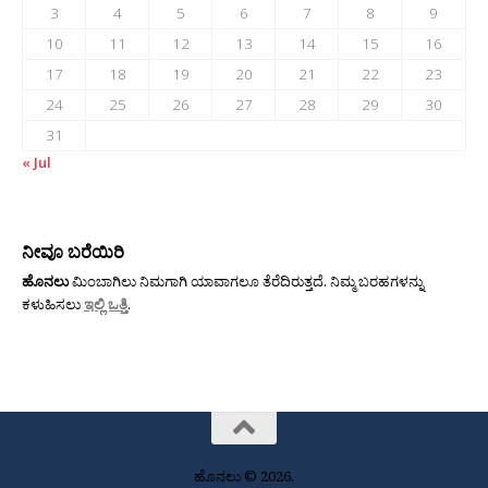
3
4
5
6
7
8
9
10
11
12
13
14
15
16
17
18
19
20
21
22
23
24
25
26
27
28
29
30
31
« Jul
ನೀವೂ ಬರೆಯಿರಿ
ಹೊನಲು
ಮಿಂಬಾಗಿಲು ನಿಮಗಾಗಿ ಯಾವಾಗಲೂ ತೆರೆದಿರುತ್ತದೆ. ನಿಮ್ಮ ಬರಹಗಳನ್ನು
ಕಳುಹಿಸಲು
ಇಲ್ಲಿ ಒತ್ತಿ
.
ಹೊನಲು © 2026.