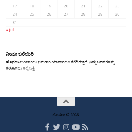
17
18
19
20
21
22
23
24
25
26
27
28
29
30
31
« Jul
ನೀವೂ ಬರೆಯಿರಿ
ಹೊನಲು
ಮಿಂಬಾಗಿಲು ನಿಮಗಾಗಿ ಯಾವಾಗಲೂ ತೆರೆದಿರುತ್ತದೆ. ನಿಮ್ಮ ಬರಹಗಳನ್ನು
ಕಳುಹಿಸಲು
ಇಲ್ಲಿ ಒತ್ತಿ
.
ಹೊನಲು © 2026.