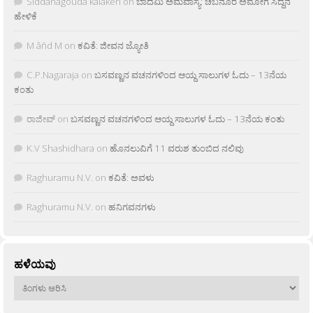
Siddanagouda kalakeri
on
ಬಾದಮಿ ಅಮವಾಸ್ಯೆ: ಚಬನೂರ ಅಮೋಗ ಸಿದ್ದನ
ಹೇಳಿಕೆ
M âñd M
on
ಕವಿತೆ: ಜೀವನ ಜ್ಯೋತಿ
C.P.Nagaraja
on
ಬಸವಣ್ಣನ ವಚನಗಳಿಂದ ಆಯ್ದ ಸಾಲುಗಳ ಓದು – 13ನೆಯ
ಕಂತು
ರಾಜೀವ್
on
ಬಸವಣ್ಣನ ವಚನಗಳಿಂದ ಆಯ್ದ ಸಾಲುಗಳ ಓದು – 13ನೆಯ ಕಂತು
K.V Shashidhara
on
ಹೊನಲುವಿಗೆ 11 ವರುಶ ತುಂಬಿದ ನಲಿವು
Raghuramu N.V.
on
ಕವಿತೆ: ಅವಳು
Raghuramu N.V.
on
ಹನಿಗವನಗಳು
ಹಳೆಯವು
ಹಳೆಯವು