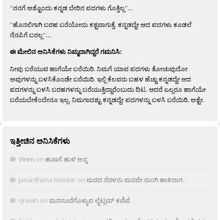
“ನನಗೆ ಅಶ್ಟೊಂದು ಕನ್ನಡ ಬೇರಿನ ಪದಗಳು ಗೊತ್ತಿಲ್ಲ”…
“ಹೊನಲಿಗಾಗಿ ಬರಹ ಬರೆಯೋದು ಕಶ್ಟವಾಗುತ್ತೆ. ಕನ್ನಡದ್ದೇ ಆದ ಪದಗಳು ಕೂಡಲೆ
ನೆನಪಿಗೆ ಬರಲ್ಲ”…
ಈ ಮೇಲಿನ ಅನಿಸಿಕೆಗಳು ನಿಮ್ಮದಾಗಿದ್ದರೆ ಗಮನಿಸಿ:
ನೀವು ಬರೆಯುವ ಹಾಗೆಯೇ ಬರೆಯಿರಿ. ನಿಮಗೆ ಯಾವ ಪದಗಳು ತೋಚುವುದೋ
ಅವುಗಳನ್ನು ಬಳಸಿಕೊಂಡೇ ಬರೆಯಿರಿ. ಇಲ್ಲಿ ಕೆಲವರು ಬಹಳ ಹೆಚ್ಚು ಕನ್ನಡದ್ದೇ ಆದ
ಪದಗಳನ್ನು ಬಳಸಿ ಬರಹಗಳನ್ನು ಬರೆಯುತ್ತಿದ್ದಾರೆಂಬುದು ದಿಟ. ಆದರೆ ಎಲ್ಲರೂ ಹಾಗೆಯೇ
ಬರೆಯಬೇಕೆಂದೇನೂ ಇಲ್ಲ. ನಿಮಗಾದಶ್ಟು ಕನ್ನಡದ್ದೇ ಪದಗಳನ್ನು ಬಳಸಿ ಬರೆಯಿರಿ, ಅಶ್ಟೇ.
ಇತ್ತೀಚಿನ ಅನಿಸಿಕೆಗಳು
Viren
on
ಹುಣಸೆ ಹುಳಿ ಅನ್ನ
Janardhana Relekar
on
ಮರದ ನೆರಳನು ಮರವೇ ನುಂಗಿ ಹಾಕಿದಾಗ…
rjnivah
on
ಮನಸೂರೆಗೊಳ್ಳುವ ಲೈಟ್ಲಮ್ ಕಣಿವೆ