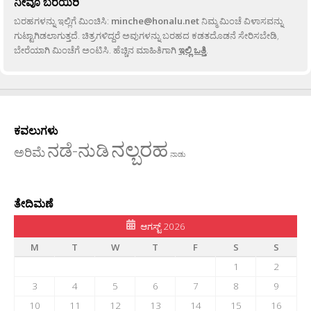
ನೀವೂ ಬರೆಯಿರಿ
ಬರಹಗಳನ್ನು ಇಲ್ಲಿಗೆ ಮಿಂಚಿಸಿ:
minche@honalu.net
ನಿಮ್ಮ ಮಿಂಚೆ ವಿಳಾಸವನ್ನು
ಗುಟ್ಟಾಗಿಡಲಾಗುತ್ತದೆ. ಚಿತ್ರಗಳಿದ್ದರೆ ಅವುಗಳನ್ನು ಬರಹದ ಕಡತದೊಡನೆ ಸೇರಿಸಬೇಡಿ,
ಬೇರೆಯಾಗಿ ಮಿಂಚೆಗೆ ಅಂಟಿಸಿ. ಹೆಚ್ಚಿನ ಮಾಹಿತಿಗಾಗಿ
ಇಲ್ಲಿ ಒತ್ತಿ
.
ಕವಲುಗಳು
ನಲ್ಬರಹ
ನಡೆ-ನುಡಿ
ಅರಿಮೆ
ನಾಡು
ತೇದಿಮಣೆ
ಆಗಸ್ಟ್ 2026
M
T
W
T
F
S
S
1
2
3
4
5
6
7
8
9
10
11
12
13
14
15
16