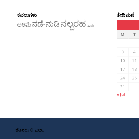
ಕವಲುಗಳು
ತೇದಿಮಣೆ
ನಲ್ಬರಹ
ನಡೆ-ನುಡಿ
ಅರಿಮೆ
ನಾಡು
M
T
3
4
10
11
17
18
24
25
31
« Jul
ಹೊನಲು © 2026.