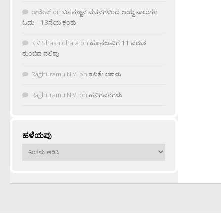
ರಾಜೀವ್
on
ಬಸವಣ್ಣನ ವಚನಗಳಿಂದ ಆಯ್ದ ಸಾಲುಗಳ
ಓದು – 13ನೆಯ ಕಂತು
K.V Shashidhara
on
ಹೊನಲುವಿಗೆ 11 ವರುಶ
ತುಂಬಿದ ನಲಿವು
Raghuramu N.V.
on
ಕವಿತೆ: ಅವಳು
Raghuramu N.V.
on
ಹನಿಗವನಗಳು
ಹಳೆಯವು
ಹಳೆಯವು