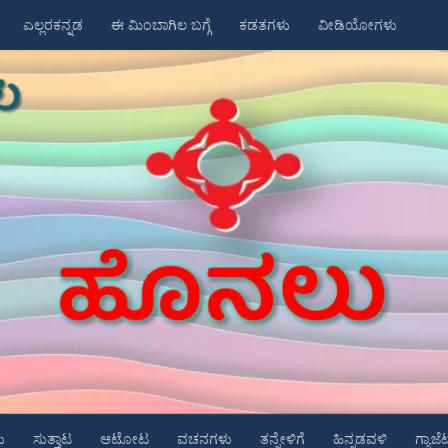
ಎಲ್ಲರಕನ್ನಡ
ಈ ಮಿಂಬಾಗಿಲ ಬಗ್ಗೆ
ಕಡತಗಳು
ವೀಡಿಯೋಗಳು
ು
ಸುತ್ತಾಟ
ಆಟೋಟ
ವಚನಗಳು
ತನ್ನೇಳಿಗೆ
ಹಿನ್ನಡವಳಿ
ಗ್ಯಾಜೆ