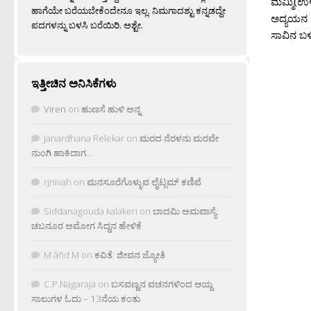
ಮಮ್ಮಿ(ಉಳ
ಹಾಗೆಯೇ ಬರೆಯಬೇಕೆಂದೇನೂ ಇಲ್ಲ. ನಿಮಗಾದಶ್ಟು ಕನ್ನಡದ್ದೇ
ಅದ್ಯಯನ ಪ್
ಪದಗಳನ್ನು ಬಳಸಿ ಬರೆಯಿರಿ, ಅಶ್ಟೇ.
ಸಾವಿನ ಬಳ
ಇತ್ತೀಚಿನ ಅನಿಸಿಕೆಗಳು
Viren
on
ಹುಣಸೆ ಹುಳಿ ಅನ್ನ
Janardhana Relekar
on
ಮರದ ನೆರಳನು ಮರವೇ
ನುಂಗಿ ಹಾಕಿದಾಗ…
rjnivah
on
ಮನಸೂರೆಗೊಳ್ಳುವ ಲೈಟ್ಲಮ್ ಕಣಿವೆ
Siddanagouda kalakeri
on
ಬಾದಮಿ ಅಮವಾಸ್ಯೆ:
ಚಬನೂರ ಅಮೋಗ ಸಿದ್ದನ ಹೇಳಿಕೆ
M âñd M
on
ಕವಿತೆ: ಜೀವನ ಜ್ಯೋತಿ
C.P.Nagaraja
on
ಬಸವಣ್ಣನ ವಚನಗಳಿಂದ ಆಯ್ದ
ಸಾಲುಗಳ ಓದು – 13ನೆಯ ಕಂತು