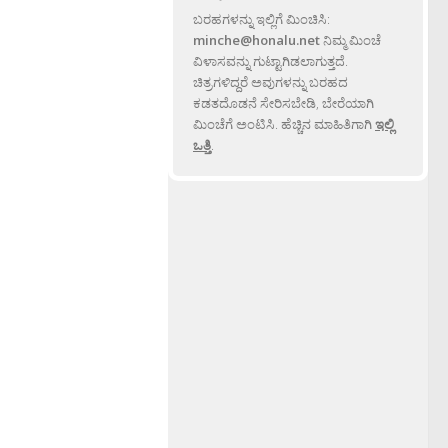
ಬರಹಗಳನ್ನು ಇಲ್ಲಿಗೆ ಮಿಂಚಿಸಿ:
minche@honalu.net
ನಿಮ್ಮ ಮಿಂಚೆ
ವಿಳಾಸವನ್ನು ಗುಟ್ಟಾಗಿಡಲಾಗುತ್ತದೆ.
ಚಿತ್ರಗಳಿದ್ದರೆ ಅವುಗಳನ್ನು ಬರಹದ
ಕಡತದೊಡನೆ ಸೇರಿಸಬೇಡಿ, ಬೇರೆಯಾಗಿ
ಮಿಂಚೆಗೆ ಅಂಟಿಸಿ. ಹೆಚ್ಚಿನ ಮಾಹಿತಿಗಾಗಿ
ಇಲ್ಲಿ
ಒತ್ತಿ
.