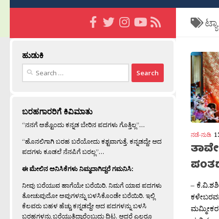
ಟ್ಯ
ಹುಡುಕಿ
Search
for:
ಬರಹಗಾರರಿಗೆ ಕಿವಿಮಾತು
“ನನಗೆ ಅಶ್ಟೊಂದು ಕನ್ನಡ ಬೇರಿನ ಪದಗಳು ಗೊತ್ತಿಲ್ಲ”…
ನಡೆ-ನುಡಿ
1
“ಹೊನಲಿಗಾಗಿ ಬರಹ ಬರೆಯೋದು ಕಶ್ಟವಾಗುತ್ತೆ. ಕನ್ನಡದ್ದೇ ಆದ
ತಾವೇ
ಪದಗಳು ಕೂಡಲೆ ನೆನಪಿಗೆ ಬರಲ್ಲ”…
ಪಂತದ
ಈ ಮೇಲಿನ ಅನಿಸಿಕೆಗಳು ನಿಮ್ಮದಾಗಿದ್ದರೆ ಗಮನಿಸಿ:
– ಕೆ.ವಿ.ಶ
ನೀವು ಬರೆಯುವ ಹಾಗೆಯೇ ಬರೆಯಿರಿ. ನಿಮಗೆ ಯಾವ ಪದಗಳು
ತೋಚುವುದೋ ಅವುಗಳನ್ನು ಬಳಸಿಕೊಂಡೇ ಬರೆಯಿರಿ. ಇಲ್ಲಿ
ಕಳೇಬರವನ್
ಕೆಲವರು ಬಹಳ ಹೆಚ್ಚು ಕನ್ನಡದ್ದೇ ಆದ ಪದಗಳನ್ನು ಬಳಸಿ
ಮಮ್ಮೀಕರಣ
ಬರಹಗಳನ್ನು ಬರೆಯುತ್ತಿದ್ದಾರೆಂಬುದು ದಿಟ. ಆದರೆ ಎಲ್ಲರೂ