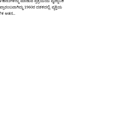
ಿಹೆಣ)ಗಳನ್ನು ಮಾಡುವ ಪ್ರಕ್ರಿಯೆಯ ವೈಜ್ನಾನಿಕ
ರಾರಂಬವಾಗಿದ್ದು 1960ರ ದಶಕದಲ್ಲಿ. ವ್ಯಕ್ತಿಯ
ಿಕ ಆತನ...