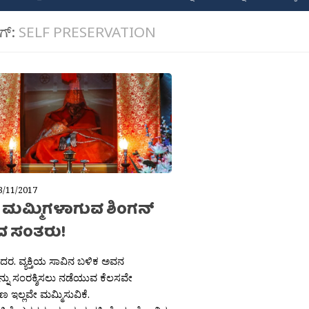
ಾಗ್:
SELF PRESERVATION
3/11/2017
 ಮಮ್ಮಿಗಳಾಗುವ ಶಿಂಗನ್
 ಸಂತರು!
ಶಿದರ. ವ್ಯಕ್ತಿಯ ಸಾವಿನ ಬಳಿಕ ಅವನ
ನು ಸಂರಕ್ಶಿಸಲು ನಡೆಯುವ ಕೆಲಸವೇ
 ಇಲ್ಲವೇ ಮಮ್ಮಿಸುವಿಕೆ.