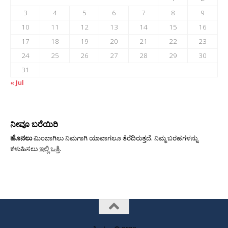
3
4
5
6
7
8
9
10
11
12
13
14
15
16
17
18
19
20
21
22
23
24
25
26
27
28
29
30
31
« Jul
ನೀವೂ ಬರೆಯಿರಿ
ಹೊನಲು
ಮಿಂಬಾಗಿಲು ನಿಮಗಾಗಿ ಯಾವಾಗಲೂ ತೆರೆದಿರುತ್ತದೆ. ನಿಮ್ಮ ಬರಹಗಳನ್ನು
ಕಳುಹಿಸಲು
ಇಲ್ಲಿ ಒತ್ತಿ
.