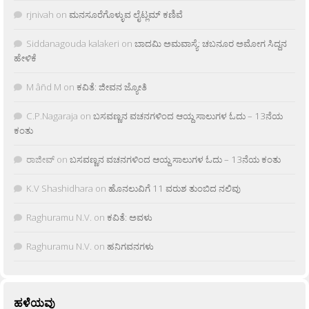
rjnivah
on
ಮನಸೂರೆಗೊಳ್ಳುವ ಲೈಟ್ಲಮ್ ಕಣಿವೆ
Siddanagouda kalakeri
on
ಬಾದಮಿ ಅಮವಾಸ್ಯೆ: ಚಬನೂರ ಅಮೋಗ ಸಿದ್ದನ
ಹೇಳಿಕೆ
M âñd M
on
ಕವಿತೆ: ಜೀವನ ಜ್ಯೋತಿ
C.P.Nagaraja
on
ಬಸವಣ್ಣನ ವಚನಗಳಿಂದ ಆಯ್ದ ಸಾಲುಗಳ ಓದು – 13ನೆಯ
ಕಂತು
ರಾಜೀವ್
on
ಬಸವಣ್ಣನ ವಚನಗಳಿಂದ ಆಯ್ದ ಸಾಲುಗಳ ಓದು – 13ನೆಯ ಕಂತು
K.V Shashidhara
on
ಹೊನಲುವಿಗೆ 11 ವರುಶ ತುಂಬಿದ ನಲಿವು
Raghuramu N.V.
on
ಕವಿತೆ: ಅವಳು
Raghuramu N.V.
on
ಹನಿಗವನಗಳು
ಹಳೆಯವು