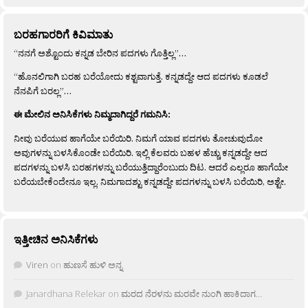
ಬರಹಗಾರರಿಗೆ ಕಿವಿಮಾತು
“ನನಗೆ ಅಶ್ಟೊಂದು ಕನ್ನಡ ಬೇರಿನ ಪದಗಳು ಗೊತ್ತಿಲ್ಲ”…
“ಹೊನಲಿಗಾಗಿ ಬರಹ ಬರೆಯೋದು ಕಶ್ಟವಾಗುತ್ತೆ. ಕನ್ನಡದ್ದೇ ಆದ ಪದಗಳು ಕೂಡಲೆ
ನೆನಪಿಗೆ ಬರಲ್ಲ”…
ಈ ಮೇಲಿನ ಅನಿಸಿಕೆಗಳು ನಿಮ್ಮದಾಗಿದ್ದರೆ ಗಮನಿಸಿ:
ನೀವು ಬರೆಯುವ ಹಾಗೆಯೇ ಬರೆಯಿರಿ. ನಿಮಗೆ ಯಾವ ಪದಗಳು ತೋಚುವುದೋ
ಅವುಗಳನ್ನು ಬಳಸಿಕೊಂಡೇ ಬರೆಯಿರಿ. ಇಲ್ಲಿ ಕೆಲವರು ಬಹಳ ಹೆಚ್ಚು ಕನ್ನಡದ್ದೇ ಆದ
ಪದಗಳನ್ನು ಬಳಸಿ ಬರಹಗಳನ್ನು ಬರೆಯುತ್ತಿದ್ದಾರೆಂಬುದು ದಿಟ. ಆದರೆ ಎಲ್ಲರೂ ಹಾಗೆಯೇ
ಬರೆಯಬೇಕೆಂದೇನೂ ಇಲ್ಲ. ನಿಮಗಾದಶ್ಟು ಕನ್ನಡದ್ದೇ ಪದಗಳನ್ನು ಬಳಸಿ ಬರೆಯಿರಿ, ಅಶ್ಟೇ.
ಇತ್ತೀಚಿನ ಅನಿಸಿಕೆಗಳು
Viren
on
ಹುಣಸೆ ಹುಳಿ ಅನ್ನ
Janardhana Relekar
on
ಮರದ ನೆರಳನು ಮರವೇ ನುಂಗಿ ಹಾಕಿದಾಗ…