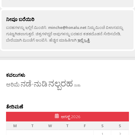
ನೀವೂ ಬರೆಯಿರಿ
ಬರಹಗಳನ್ನು ಇಲ್ಲಿಗೆ ಮಿಂಚಿಸಿ:
minche@honalu.net
ನಿಮ್ಮ ಮಿಂಚೆ ವಿಳಾಸವನ್ನು
ಗುಟ್ಟಾಗಿಡಲಾಗುತ್ತದೆ. ಚಿತ್ರಗಳಿದ್ದರೆ ಅವುಗಳನ್ನು ಬರಹದ ಕಡತದೊಡನೆ ಸೇರಿಸಬೇಡಿ,
ಬೇರೆಯಾಗಿ ಮಿಂಚೆಗೆ ಅಂಟಿಸಿ. ಹೆಚ್ಚಿನ ಮಾಹಿತಿಗಾಗಿ
ಇಲ್ಲಿ ಒತ್ತಿ
.
ಕವಲುಗಳು
ನಲ್ಬರಹ
ನಡೆ-ನುಡಿ
ಅರಿಮೆ
ನಾಡು
ತೇದಿಮಣೆ
ಆಗಸ್ಟ್ 2026
M
T
W
T
F
S
S
1
2