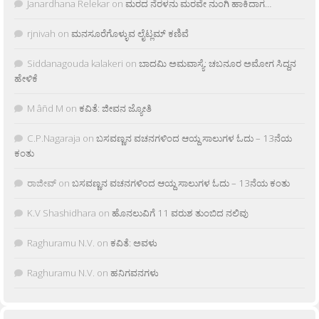
Janardhana Relekar
on
ಮರದ ನೆರಳನು ಮರವೇ ನುಂಗಿ ಹಾಕಿದಾಗ…
rjnivah
on
ಮನಸೂರೆಗೊಳ್ಳುವ ಲೈಟ್ಲಮ್ ಕಣಿವೆ
Siddanagouda kalakeri
on
ಬಾದಮಿ ಅಮವಾಸ್ಯೆ: ಚಬನೂರ ಅಮೋಗ ಸಿದ್ದನ
ಹೇಳಿಕೆ
M âñd M
on
ಕವಿತೆ: ಜೀವನ ಜ್ಯೋತಿ
C.P.Nagaraja
on
ಬಸವಣ್ಣನ ವಚನಗಳಿಂದ ಆಯ್ದ ಸಾಲುಗಳ ಓದು – 13ನೆಯ
ಕಂತು
ರಾಜೀವ್
on
ಬಸವಣ್ಣನ ವಚನಗಳಿಂದ ಆಯ್ದ ಸಾಲುಗಳ ಓದು – 13ನೆಯ ಕಂತು
K.V Shashidhara
on
ಹೊನಲುವಿಗೆ 11 ವರುಶ ತುಂಬಿದ ನಲಿವು
Raghuramu N.V.
on
ಕವಿತೆ: ಅವಳು
Raghuramu N.V.
on
ಹನಿಗವನಗಳು