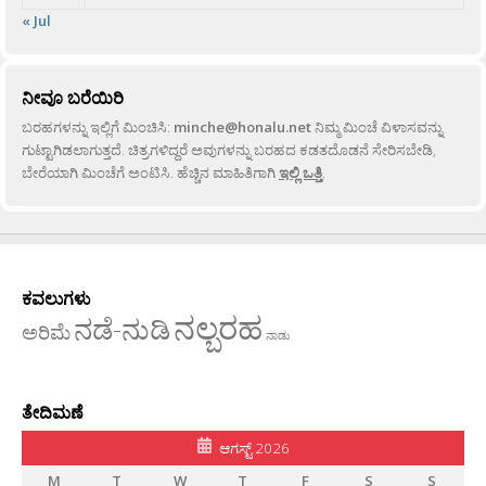
« Jul
ನೀವೂ ಬರೆಯಿರಿ
ಬರಹಗಳನ್ನು ಇಲ್ಲಿಗೆ ಮಿಂಚಿಸಿ:
minche@honalu.net
ನಿಮ್ಮ ಮಿಂಚೆ ವಿಳಾಸವನ್ನು
ಗುಟ್ಟಾಗಿಡಲಾಗುತ್ತದೆ. ಚಿತ್ರಗಳಿದ್ದರೆ ಅವುಗಳನ್ನು ಬರಹದ ಕಡತದೊಡನೆ ಸೇರಿಸಬೇಡಿ,
ಬೇರೆಯಾಗಿ ಮಿಂಚೆಗೆ ಅಂಟಿಸಿ. ಹೆಚ್ಚಿನ ಮಾಹಿತಿಗಾಗಿ
ಇಲ್ಲಿ ಒತ್ತಿ
.
ಕವಲುಗಳು
ನಲ್ಬರಹ
ನಡೆ-ನುಡಿ
ಅರಿಮೆ
ನಾಡು
ತೇದಿಮಣೆ
ಆಗಸ್ಟ್ 2026
M
T
W
T
F
S
S