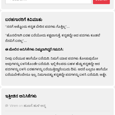
for:
ಬರಹಗಾರರಿಗೆ ಕಿವಿಮಾತು
“ನನಗೆ ಅಶ್ಟೊಂದು ಕನ್ನಡ ಬೇರಿನ ಪದಗಳು ಗೊತ್ತಿಲ್ಲ”…
“ಹೊನಲಿಗಾಗಿ ಬರಹ ಬರೆಯೋದು ಕಶ್ಟವಾಗುತ್ತೆ. ಕನ್ನಡದ್ದೇ ಆದ ಪದಗಳು ಕೂಡಲೆ
ನೆನಪಿಗೆ ಬರಲ್ಲ”…
ಈ ಮೇಲಿನ ಅನಿಸಿಕೆಗಳು ನಿಮ್ಮದಾಗಿದ್ದರೆ ಗಮನಿಸಿ:
ನೀವು ಬರೆಯುವ ಹಾಗೆಯೇ ಬರೆಯಿರಿ. ನಿಮಗೆ ಯಾವ ಪದಗಳು ತೋಚುವುದೋ
ಅವುಗಳನ್ನು ಬಳಸಿಕೊಂಡೇ ಬರೆಯಿರಿ. ಇಲ್ಲಿ ಕೆಲವರು ಬಹಳ ಹೆಚ್ಚು ಕನ್ನಡದ್ದೇ ಆದ
ಪದಗಳನ್ನು ಬಳಸಿ ಬರಹಗಳನ್ನು ಬರೆಯುತ್ತಿದ್ದಾರೆಂಬುದು ದಿಟ. ಆದರೆ ಎಲ್ಲರೂ ಹಾಗೆಯೇ
ಬರೆಯಬೇಕೆಂದೇನೂ ಇಲ್ಲ. ನಿಮಗಾದಶ್ಟು ಕನ್ನಡದ್ದೇ ಪದಗಳನ್ನು ಬಳಸಿ ಬರೆಯಿರಿ, ಅಶ್ಟೇ.
ಇತ್ತೀಚಿನ ಅನಿಸಿಕೆಗಳು
Viren
on
ಹುಣಸೆ ಹುಳಿ ಅನ್ನ