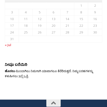
1
2
3
4
5
6
7
8
9
10
11
12
13
14
15
16
17
18
19
20
21
22
23
24
25
26
27
28
29
30
31
« Jul
ನೀವೂ ಬರೆಯಿರಿ
ಹೊನಲು
ಮಿಂಬಾಗಿಲು ನಿಮಗಾಗಿ ಯಾವಾಗಲೂ ತೆರೆದಿರುತ್ತದೆ. ನಿಮ್ಮ ಬರಹಗಳನ್ನು
ಕಳುಹಿಸಲು
ಇಲ್ಲಿ ಒತ್ತಿ
.