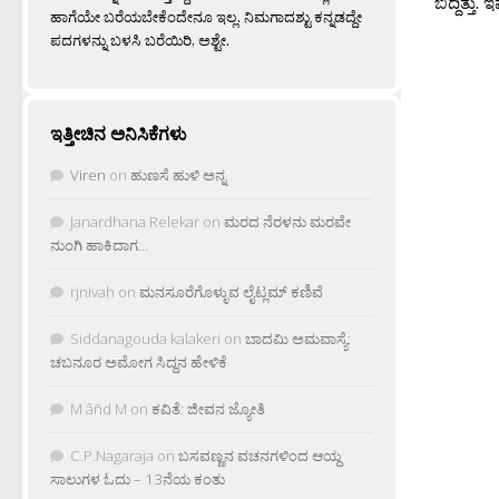
ಬಿದ್ದಿತ್ತ
ಹಾಗೆಯೇ ಬರೆಯಬೇಕೆಂದೇನೂ ಇಲ್ಲ. ನಿಮಗಾದಶ್ಟು ಕನ್ನಡದ್ದೇ
ಪದಗಳನ್ನು ಬಳಸಿ ಬರೆಯಿರಿ, ಅಶ್ಟೇ.
ಇತ್ತೀಚಿನ ಅನಿಸಿಕೆಗಳು
Viren
on
ಹುಣಸೆ ಹುಳಿ ಅನ್ನ
Janardhana Relekar
on
ಮರದ ನೆರಳನು ಮರವೇ
ನುಂಗಿ ಹಾಕಿದಾಗ…
rjnivah
on
ಮನಸೂರೆಗೊಳ್ಳುವ ಲೈಟ್ಲಮ್ ಕಣಿವೆ
Siddanagouda kalakeri
on
ಬಾದಮಿ ಅಮವಾಸ್ಯೆ:
ಚಬನೂರ ಅಮೋಗ ಸಿದ್ದನ ಹೇಳಿಕೆ
M âñd M
on
ಕವಿತೆ: ಜೀವನ ಜ್ಯೋತಿ
C.P.Nagaraja
on
ಬಸವಣ್ಣನ ವಚನಗಳಿಂದ ಆಯ್ದ
ಸಾಲುಗಳ ಓದು – 13ನೆಯ ಕಂತು