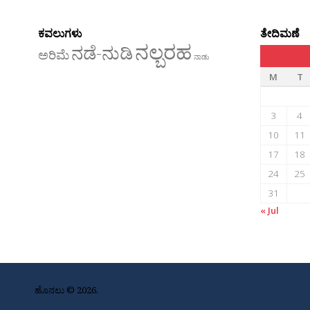
ಕವಲುಗಳು
ತೇದಿಮಣೆ
ನಲ್ಬರಹ
ನಡೆ-ನುಡಿ
ಅರಿಮೆ
ನಾಡು
M
T
3
4
10
11
17
18
24
25
31
« Jul
ಹೊನಲು © 2026.