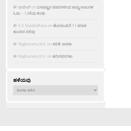
ರಾಜೀವ್
on
ಬಸವಣ್ಣನ ವಚನಗಳಿಂದ ಆಯ್ದ ಸಾಲುಗಳ
ಓದು – 13ನೆಯ ಕಂತು
K.V Shashidhara
on
ಹೊನಲುವಿಗೆ 11 ವರುಶ
ತುಂಬಿದ ನಲಿವು
Raghuramu N.V.
on
ಕವಿತೆ: ಅವಳು
Raghuramu N.V.
on
ಹನಿಗವನಗಳು
ಹಳೆಯವು
ಹಳೆಯವು