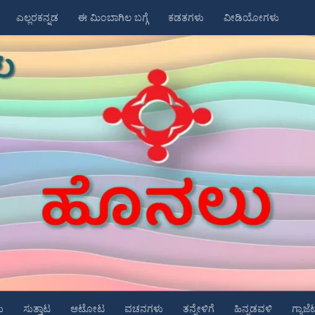
ಎಲ್ಲರಕನ್ನಡ
ಈ ಮಿಂಬಾಗಿಲ ಬಗ್ಗೆ
ಕಡತಗಳು
ವೀಡಿಯೋಗಳು
ು
ಸುತ್ತಾಟ
ಆಟೋಟ
ವಚನಗಳು
ತನ್ನೇಳಿಗೆ
ಹಿನ್ನಡವಳಿ
ಗ್ಯಾಜೆ