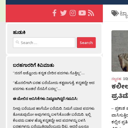
ಟ್ಯ
ಹುಡುಕಿ
Search
for:
ಬರಹಗಾರರಿಗೆ ಕಿವಿಮಾತು
“ನನಗೆ ಅಶ್ಟೊಂದು ಕನ್ನಡ ಬೇರಿನ ಪದಗಳು ಗೊತ್ತಿಲ್ಲ”…
ನಲ್ಬರಹ
10
“ಹೊನಲಿಗಾಗಿ ಬರಹ ಬರೆಯೋದು ಕಶ್ಟವಾಗುತ್ತೆ. ಕನ್ನಡದ್ದೇ ಆದ
ಕಲೀಲ್
ಪದಗಳು ಕೂಡಲೆ ನೆನಪಿಗೆ ಬರಲ್ಲ”…
ಪ್ರತಿಮ
ಈ ಮೇಲಿನ ಅನಿಸಿಕೆಗಳು ನಿಮ್ಮದಾಗಿದ್ದರೆ ಗಮನಿಸಿ:
– ಪ್ರಕಾಶ 
ನೀವು ಬರೆಯುವ ಹಾಗೆಯೇ ಬರೆಯಿರಿ. ನಿಮಗೆ ಯಾವ ಪದಗಳು
ತೋಚುವುದೋ ಅವುಗಳನ್ನು ಬಳಸಿಕೊಂಡೇ ಬರೆಯಿರಿ. ಇಲ್ಲಿ
ವಾಸಿಸುತ್
ಕೆಲವರು ಬಹಳ ಹೆಚ್ಚು ಕನ್ನಡದ್ದೇ ಆದ ಪದಗಳನ್ನು ಬಳಸಿ
ಕಲ್ಲಿನ ಪ್
ಬರಹಗಳನ್ನು ಬರೆಯುತ್ತಿದ್ದಾರೆಂಬುದು ದಿಟ. ಆದರೆ ಎಲ್ಲರೂ