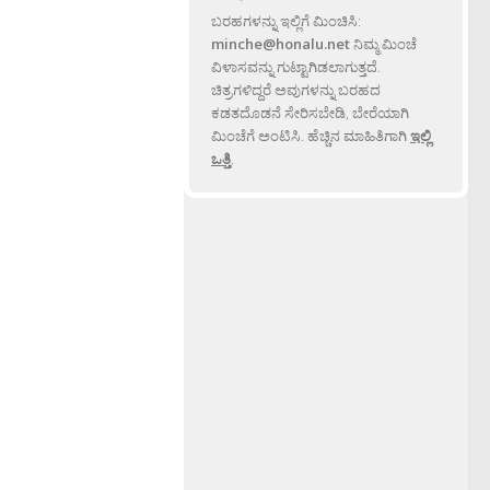
ಬರಹಗಳನ್ನು ಇಲ್ಲಿಗೆ ಮಿಂಚಿಸಿ:
minche@honalu.net
ನಿಮ್ಮ ಮಿಂಚೆ
ವಿಳಾಸವನ್ನು ಗುಟ್ಟಾಗಿಡಲಾಗುತ್ತದೆ.
ಚಿತ್ರಗಳಿದ್ದರೆ ಅವುಗಳನ್ನು ಬರಹದ
ಕಡತದೊಡನೆ ಸೇರಿಸಬೇಡಿ, ಬೇರೆಯಾಗಿ
ಮಿಂಚೆಗೆ ಅಂಟಿಸಿ. ಹೆಚ್ಚಿನ ಮಾಹಿತಿಗಾಗಿ
ಇಲ್ಲಿ
ಒತ್ತಿ
.