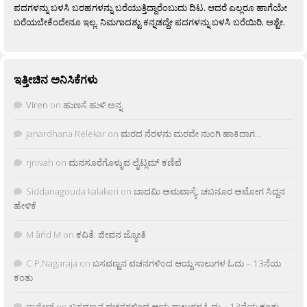
ಪದಗಳನ್ನು ಬಳಸಿ ಬರಹಗಳನ್ನು ಬರೆಯುತ್ತಿದ್ದಾರೆಂಬುದು ದಿಟ. ಆದರೆ ಎಲ್ಲರೂ ಹಾಗೆಯೇ
ಬರೆಯಬೇಕೆಂದೇನೂ ಇಲ್ಲ. ನಿಮಗಾದಶ್ಟು ಕನ್ನಡದ್ದೇ ಪದಗಳನ್ನು ಬಳಸಿ ಬರೆಯಿರಿ, ಅಶ್ಟೇ.
ಇತ್ತೀಚಿನ ಅನಿಸಿಕೆಗಳು
Viren
on
ಹುಣಸೆ ಹುಳಿ ಅನ್ನ
Janardhana Relekar
on
ಮರದ ನೆರಳನು ಮರವೇ ನುಂಗಿ ಹಾಕಿದಾಗ…
rjnivah
on
ಮನಸೂರೆಗೊಳ್ಳುವ ಲೈಟ್ಲಮ್ ಕಣಿವೆ
Siddanagouda kalakeri
on
ಬಾದಮಿ ಅಮವಾಸ್ಯೆ: ಚಬನೂರ ಅಮೋಗ ಸಿದ್ದನ
ಹೇಳಿಕೆ
M âñd M
on
ಕವಿತೆ: ಜೀವನ ಜ್ಯೋತಿ
C.P.Nagaraja
on
ಬಸವಣ್ಣನ ವಚನಗಳಿಂದ ಆಯ್ದ ಸಾಲುಗಳ ಓದು – 13ನೆಯ
ಕಂತು
ರಾಜೀವ್
on
ಬಸವಣ್ಣನ ವಚನಗಳಿಂದ ಆಯ್ದ ಸಾಲುಗಳ ಓದು – 13ನೆಯ ಕಂತು