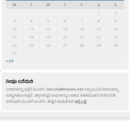
M
T
W
T
F
S
S
1
2
3
4
5
6
7
8
9
10
11
12
13
14
15
16
17
18
19
20
21
22
23
24
25
26
27
28
29
30
31
« Jul
ನೀವೂ ಬರೆಯಿರಿ
ಬರಹಗಳನ್ನು ಇಲ್ಲಿಗೆ ಮಿಂಚಿಸಿ:
minche@honalu.net
ನಿಮ್ಮ ಮಿಂಚೆ ವಿಳಾಸವನ್ನು
ಗುಟ್ಟಾಗಿಡಲಾಗುತ್ತದೆ. ಚಿತ್ರಗಳಿದ್ದರೆ ಅವುಗಳನ್ನು ಬರಹದ ಕಡತದೊಡನೆ ಸೇರಿಸಬೇಡಿ,
ಬೇರೆಯಾಗಿ ಮಿಂಚೆಗೆ ಅಂಟಿಸಿ. ಹೆಚ್ಚಿನ ಮಾಹಿತಿಗಾಗಿ
ಇಲ್ಲಿ ಒತ್ತಿ
.