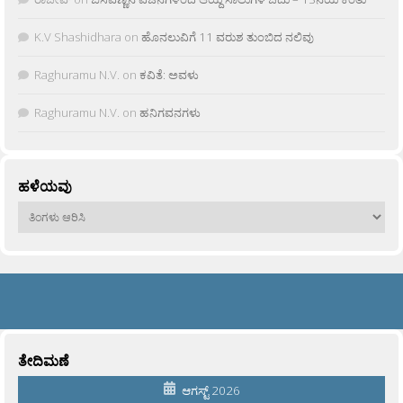
K.V Shashidhara
on
ಹೊನಲುವಿಗೆ 11 ವರುಶ ತುಂಬಿದ ನಲಿವು
Raghuramu N.V.
on
ಕವಿತೆ: ಅವಳು
Raghuramu N.V.
on
ಹನಿಗವನಗಳು
ಹಳೆಯವು
ಹಳೆಯವು
ತೇದಿಮಣೆ
ಆಗಸ್ಟ್ 2026