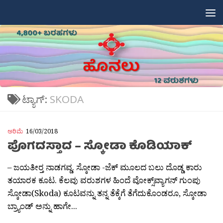
Skip to content
ಟ್ಯಾಗ್:
SKODA
ಅರಿಮೆ
16/03/2018
ಪೊಗದಸ್ತಾದ – ಸ್ಕೋಡಾ ಕೊಡಿಯಾಕ್
– ಜಯತೀರ‍್ತ ನಾಡಗವ್ಡ. ಸ್ಕೋಡಾ -ಜೆಕ್ ಮೂಲದ ಬಲು ದೊಡ್ಡ ಕಾರು
ತಯಾರಕ ಕೂಟ. ಕೆಲವು ವರುಶಗಳ ಹಿಂದೆ ವೋಕ್ಸ್‌ವ್ಯಾಗನ್ ಗುಂಪು
ಸ್ಕೋಡಾ(Skoda) ಕೂಟವನ್ನು ತನ್ನ ತೆಕ್ಕೆಗೆ ತೆಗೆದುಕೊಂಡರೂ, ಸ್ಕೋಡಾ
ಬ್ರ್ಯಾಂಡ್ ಅನ್ನು ಹಾಗೇ...