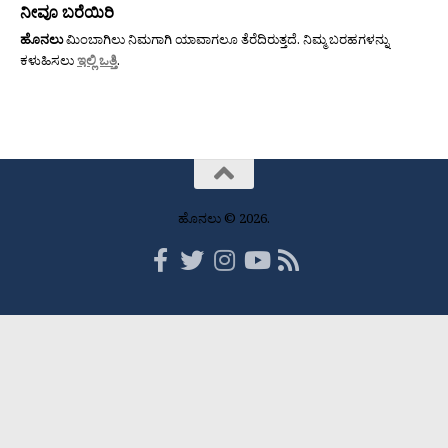
ನೀವೂ ಬರೆಯಿರಿ
ಹೊನಲು
ಮಿಂಬಾಗಿಲು ನಿಮಗಾಗಿ ಯಾವಾಗಲೂ ತೆರೆದಿರುತ್ತದೆ. ನಿಮ್ಮ ಬರಹಗಳನ್ನು
ಕಳುಹಿಸಲು
ಇಲ್ಲಿ ಒತ್ತಿ
.
ಹೊನಲು © 2026.