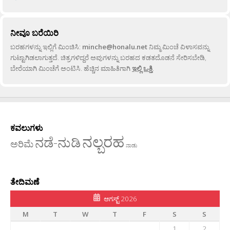
ನೀವೂ ಬರೆಯಿರಿ
ಬರಹಗಳನ್ನು ಇಲ್ಲಿಗೆ ಮಿಂಚಿಸಿ:
minche@honalu.net
ನಿಮ್ಮ ಮಿಂಚೆ ವಿಳಾಸವನ್ನು
ಗುಟ್ಟಾಗಿಡಲಾಗುತ್ತದೆ. ಚಿತ್ರಗಳಿದ್ದರೆ ಅವುಗಳನ್ನು ಬರಹದ ಕಡತದೊಡನೆ ಸೇರಿಸಬೇಡಿ,
ಬೇರೆಯಾಗಿ ಮಿಂಚೆಗೆ ಅಂಟಿಸಿ. ಹೆಚ್ಚಿನ ಮಾಹಿತಿಗಾಗಿ
ಇಲ್ಲಿ ಒತ್ತಿ
.
ಕವಲುಗಳು
ನಲ್ಬರಹ
ನಡೆ-ನುಡಿ
ಅರಿಮೆ
ನಾಡು
ತೇದಿಮಣೆ
ಆಗಸ್ಟ್ 2026
M
T
W
T
F
S
S
1
2