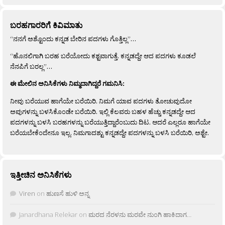
ಬರಹಗಾರರಿಗೆ ಕಿವಿಮಾತು
“ನನಗೆ ಅಶ್ಟೊಂದು ಕನ್ನಡ ಬೇರಿನ ಪದಗಳು ಗೊತ್ತಿಲ್ಲ”…
“ಹೊನಲಿಗಾಗಿ ಬರಹ ಬರೆಯೋದು ಕಶ್ಟವಾಗುತ್ತೆ. ಕನ್ನಡದ್ದೇ ಆದ ಪದಗಳು ಕೂಡಲೆ
ನೆನಪಿಗೆ ಬರಲ್ಲ”…
ಈ ಮೇಲಿನ ಅನಿಸಿಕೆಗಳು ನಿಮ್ಮದಾಗಿದ್ದರೆ ಗಮನಿಸಿ:
ನೀವು ಬರೆಯುವ ಹಾಗೆಯೇ ಬರೆಯಿರಿ. ನಿಮಗೆ ಯಾವ ಪದಗಳು ತೋಚುವುದೋ
ಅವುಗಳನ್ನು ಬಳಸಿಕೊಂಡೇ ಬರೆಯಿರಿ. ಇಲ್ಲಿ ಕೆಲವರು ಬಹಳ ಹೆಚ್ಚು ಕನ್ನಡದ್ದೇ ಆದ
ಪದಗಳನ್ನು ಬಳಸಿ ಬರಹಗಳನ್ನು ಬರೆಯುತ್ತಿದ್ದಾರೆಂಬುದು ದಿಟ. ಆದರೆ ಎಲ್ಲರೂ ಹಾಗೆಯೇ
ಬರೆಯಬೇಕೆಂದೇನೂ ಇಲ್ಲ. ನಿಮಗಾದಶ್ಟು ಕನ್ನಡದ್ದೇ ಪದಗಳನ್ನು ಬಳಸಿ ಬರೆಯಿರಿ, ಅಶ್ಟೇ.
ಇತ್ತೀಚಿನ ಅನಿಸಿಕೆಗಳು
Viren
on
ಹುಣಸೆ ಹುಳಿ ಅನ್ನ
Janardhana Relekar
on
ಮರದ ನೆರಳನು ಮರವೇ ನುಂಗಿ ಹಾಕಿದಾಗ…