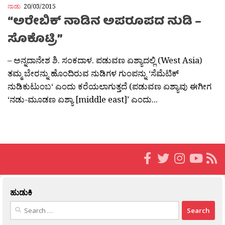
ನಾಡು
20/03/2015
“ಅರೇಬಿಕ್ ನಾಡಿನ ಅಪರೂಪದ ನುಡಿ –
ಸೊಕೊಟ್ರಿ”
– ಅನ್ನದಾನೇಶ ಶಿ. ಸಂಕದಾಳ. ಪಡುವಣ ಏಶ್ಯಾದಲ್ಲಿ (West Asia)
ತಮ್ಮ ಬೇರನ್ನು ಹೊಂದಿರುವ ನುಡಿಗಳ ಗುಂಪನ್ನು ‘ಸೆಮೆಟಿಕ್
ನುಡಿಕುಟುಂಬ‘ ಎಂದು ಕರೆಯಲಾಗುತ್ತದೆ (ಪಡುವಣ ಏಶ್ಯಾವು ಈಗೀಗ
‘ನಡು-ಮೂಡಣ ಏಶ್ಯಾ [middle east]’ ಎಂದು...
ಹುಡುಕಿ
Search
for: