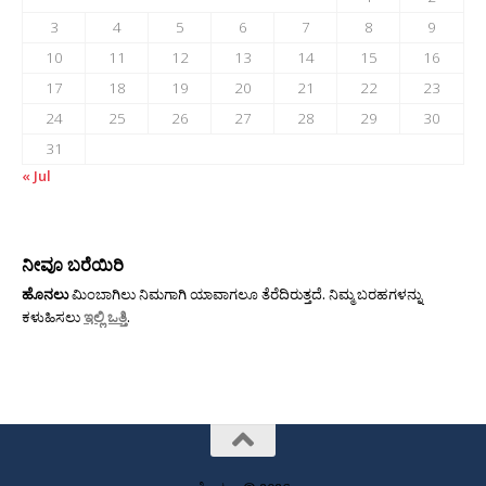
3
4
5
6
7
8
9
10
11
12
13
14
15
16
17
18
19
20
21
22
23
24
25
26
27
28
29
30
31
« Jul
ನೀವೂ ಬರೆಯಿರಿ
ಹೊನಲು
ಮಿಂಬಾಗಿಲು ನಿಮಗಾಗಿ ಯಾವಾಗಲೂ ತೆರೆದಿರುತ್ತದೆ. ನಿಮ್ಮ ಬರಹಗಳನ್ನು
ಕಳುಹಿಸಲು
ಇಲ್ಲಿ ಒತ್ತಿ
.