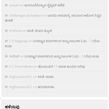
rjnivah
on
ಮನಸೂರೆಗೊಳ್ಳುವ ಲೈಟ್ಲಮ್ ಕಣಿವೆ
Siddanagouda kalakeri
on
ಬಾದಮಿ ಅಮವಾಸ್ಯೆ: ಚಬನೂರ ಅಮೋಗ ಸಿದ್ದನ
ಹೇಳಿಕೆ
M âñd M
on
ಕವಿತೆ: ಜೀವನ ಜ್ಯೋತಿ
C.P.Nagaraja
on
ಬಸವಣ್ಣನ ವಚನಗಳಿಂದ ಆಯ್ದ ಸಾಲುಗಳ ಓದು – 13ನೆಯ
ಕಂತು
ರಾಜೀವ್
on
ಬಸವಣ್ಣನ ವಚನಗಳಿಂದ ಆಯ್ದ ಸಾಲುಗಳ ಓದು – 13ನೆಯ ಕಂತು
K.V Shashidhara
on
ಹೊನಲುವಿಗೆ 11 ವರುಶ ತುಂಬಿದ ನಲಿವು
Raghuramu N.V.
on
ಕವಿತೆ: ಅವಳು
Raghuramu N.V.
on
ಹನಿಗವನಗಳು
ಹಳೆಯವು