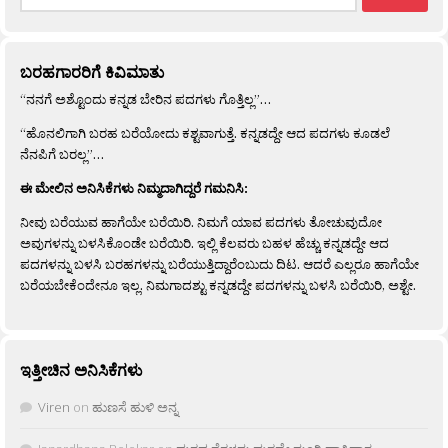
for:
ಬರಹಗಾರರಿಗೆ ಕಿವಿಮಾತು
“ನನಗೆ ಅಶ್ಟೊಂದು ಕನ್ನಡ ಬೇರಿನ ಪದಗಳು ಗೊತ್ತಿಲ್ಲ”…
“ಹೊನಲಿಗಾಗಿ ಬರಹ ಬರೆಯೋದು ಕಶ್ಟವಾಗುತ್ತೆ. ಕನ್ನಡದ್ದೇ ಆದ ಪದಗಳು ಕೂಡಲೆ
ನೆನಪಿಗೆ ಬರಲ್ಲ”…
ಈ ಮೇಲಿನ ಅನಿಸಿಕೆಗಳು ನಿಮ್ಮದಾಗಿದ್ದರೆ ಗಮನಿಸಿ:
ನೀವು ಬರೆಯುವ ಹಾಗೆಯೇ ಬರೆಯಿರಿ. ನಿಮಗೆ ಯಾವ ಪದಗಳು ತೋಚುವುದೋ
ಅವುಗಳನ್ನು ಬಳಸಿಕೊಂಡೇ ಬರೆಯಿರಿ. ಇಲ್ಲಿ ಕೆಲವರು ಬಹಳ ಹೆಚ್ಚು ಕನ್ನಡದ್ದೇ ಆದ
ಪದಗಳನ್ನು ಬಳಸಿ ಬರಹಗಳನ್ನು ಬರೆಯುತ್ತಿದ್ದಾರೆಂಬುದು ದಿಟ. ಆದರೆ ಎಲ್ಲರೂ ಹಾಗೆಯೇ
ಬರೆಯಬೇಕೆಂದೇನೂ ಇಲ್ಲ. ನಿಮಗಾದಶ್ಟು ಕನ್ನಡದ್ದೇ ಪದಗಳನ್ನು ಬಳಸಿ ಬರೆಯಿರಿ, ಅಶ್ಟೇ.
ಇತ್ತೀಚಿನ ಅನಿಸಿಕೆಗಳು
Viren
on
ಹುಣಸೆ ಹುಳಿ ಅನ್ನ