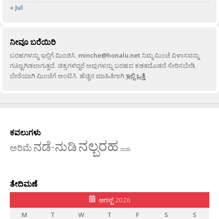
« Jul
ನೀವೂ ಬರೆಯಿರಿ
ಬರಹಗಳನ್ನು ಇಲ್ಲಿಗೆ ಮಿಂಚಿಸಿ:
minche@honalu.net
ನಿಮ್ಮ ಮಿಂಚೆ ವಿಳಾಸವನ್ನು
ಗುಟ್ಟಾಗಿಡಲಾಗುತ್ತದೆ. ಚಿತ್ರಗಳಿದ್ದರೆ ಅವುಗಳನ್ನು ಬರಹದ ಕಡತದೊಡನೆ ಸೇರಿಸಬೇಡಿ,
ಬೇರೆಯಾಗಿ ಮಿಂಚೆಗೆ ಅಂಟಿಸಿ. ಹೆಚ್ಚಿನ ಮಾಹಿತಿಗಾಗಿ
ಇಲ್ಲಿ ಒತ್ತಿ
.
ಕವಲುಗಳು
ನಲ್ಬರಹ
ನಡೆ-ನುಡಿ
ಅರಿಮೆ
ನಾಡು
ತೇದಿಮಣೆ
ಆಗಸ್ಟ್ 2026
M
T
W
T
F
S
S