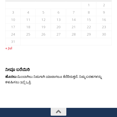
1
2
3
4
5
6
7
8
9
10
11
12
13
14
15
16
17
18
19
20
21
22
23
24
25
26
27
28
29
30
31
« Jul
ನೀವೂ ಬರೆಯಿರಿ
ಹೊನಲು
ಮಿಂಬಾಗಿಲು ನಿಮಗಾಗಿ ಯಾವಾಗಲೂ ತೆರೆದಿರುತ್ತದೆ. ನಿಮ್ಮ ಬರಹಗಳನ್ನು
ಕಳುಹಿಸಲು
ಇಲ್ಲಿ ಒತ್ತಿ
.