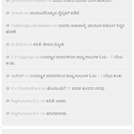
Janardhana Relekar
on
ಮರದ ನೆರಳನು ಮರವೇ ನುಂಗಿ ಹಾಕಿದಾಗ…
rjnivah
on
ಮನಸೂರೆಗೊಳ್ಳುವ ಲೈಟ್ಲಮ್ ಕಣಿವೆ
Siddanagouda kalakeri
on
ಬಾದಮಿ ಅಮವಾಸ್ಯೆ: ಚಬನೂರ ಅಮೋಗ ಸಿದ್ದನ
ಹೇಳಿಕೆ
M âñd M
on
ಕವಿತೆ: ಜೀವನ ಜ್ಯೋತಿ
C.P.Nagaraja
on
ಬಸವಣ್ಣನ ವಚನಗಳಿಂದ ಆಯ್ದ ಸಾಲುಗಳ ಓದು – 13ನೆಯ
ಕಂತು
ರಾಜೀವ್
on
ಬಸವಣ್ಣನ ವಚನಗಳಿಂದ ಆಯ್ದ ಸಾಲುಗಳ ಓದು – 13ನೆಯ ಕಂತು
K.V Shashidhara
on
ಹೊನಲುವಿಗೆ 11 ವರುಶ ತುಂಬಿದ ನಲಿವು
Raghuramu N.V.
on
ಕವಿತೆ: ಅವಳು
Raghuramu N.V.
on
ಹನಿಗವನಗಳು