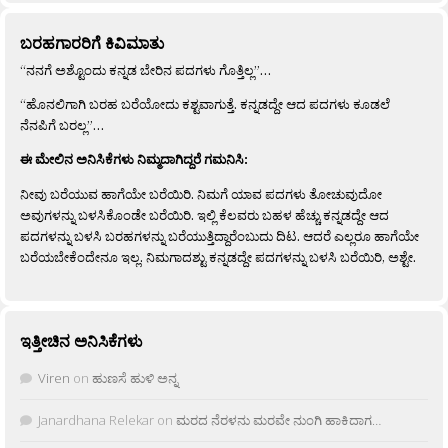
ಬರಹಗಾರರಿಗೆ ಕಿವಿಮಾತು
“ನನಗೆ ಅಶ್ಟೊಂದು ಕನ್ನಡ ಬೇರಿನ ಪದಗಳು ಗೊತ್ತಿಲ್ಲ”…
“ಹೊನಲಿಗಾಗಿ ಬರಹ ಬರೆಯೋದು ಕಶ್ಟವಾಗುತ್ತೆ. ಕನ್ನಡದ್ದೇ ಆದ ಪದಗಳು ಕೂಡಲೆ
ನೆನಪಿಗೆ ಬರಲ್ಲ”…
ಈ ಮೇಲಿನ ಅನಿಸಿಕೆಗಳು ನಿಮ್ಮದಾಗಿದ್ದರೆ ಗಮನಿಸಿ:
ನೀವು ಬರೆಯುವ ಹಾಗೆಯೇ ಬರೆಯಿರಿ. ನಿಮಗೆ ಯಾವ ಪದಗಳು ತೋಚುವುದೋ
ಅವುಗಳನ್ನು ಬಳಸಿಕೊಂಡೇ ಬರೆಯಿರಿ. ಇಲ್ಲಿ ಕೆಲವರು ಬಹಳ ಹೆಚ್ಚು ಕನ್ನಡದ್ದೇ ಆದ
ಪದಗಳನ್ನು ಬಳಸಿ ಬರಹಗಳನ್ನು ಬರೆಯುತ್ತಿದ್ದಾರೆಂಬುದು ದಿಟ. ಆದರೆ ಎಲ್ಲರೂ ಹಾಗೆಯೇ
ಬರೆಯಬೇಕೆಂದೇನೂ ಇಲ್ಲ. ನಿಮಗಾದಶ್ಟು ಕನ್ನಡದ್ದೇ ಪದಗಳನ್ನು ಬಳಸಿ ಬರೆಯಿರಿ, ಅಶ್ಟೇ.
ಇತ್ತೀಚಿನ ಅನಿಸಿಕೆಗಳು
Viren
on
ಹುಣಸೆ ಹುಳಿ ಅನ್ನ
Janardhana Relekar
on
ಮರದ ನೆರಳನು ಮರವೇ ನುಂಗಿ ಹಾಕಿದಾಗ…