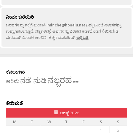
ನೀವೂ ಬರೆಯಿರಿ
ಬರಹಗಳನ್ನು ಇಲ್ಲಿಗೆ ಮಿಂಚಿಸಿ:
minche@honalu.net
ನಿಮ್ಮ ಮಿಂಚೆ ವಿಳಾಸವನ್ನು
ಗುಟ್ಟಾಗಿಡಲಾಗುತ್ತದೆ. ಚಿತ್ರಗಳಿದ್ದರೆ ಅವುಗಳನ್ನು ಬರಹದ ಕಡತದೊಡನೆ ಸೇರಿಸಬೇಡಿ,
ಬೇರೆಯಾಗಿ ಮಿಂಚೆಗೆ ಅಂಟಿಸಿ. ಹೆಚ್ಚಿನ ಮಾಹಿತಿಗಾಗಿ
ಇಲ್ಲಿ ಒತ್ತಿ
.
ಕವಲುಗಳು
ನಲ್ಬರಹ
ನಡೆ-ನುಡಿ
ಅರಿಮೆ
ನಾಡು
ತೇದಿಮಣೆ
ಆಗಸ್ಟ್ 2026
M
T
W
T
F
S
S
1
2