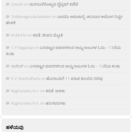
rjnivah
on
ಮನಸೂರೆಗೊಳ್ಳುವ ಲೈಟ್ಲಮ್ ಕಣಿವೆ
Siddanagouda kalakeri
on
ಬಾದಮಿ ಅಮವಾಸ್ಯೆ: ಚಬನೂರ ಅಮೋಗ ಸಿದ್ದನ
ಹೇಳಿಕೆ
M âñd M
on
ಕವಿತೆ: ಜೀವನ ಜ್ಯೋತಿ
C.P.Nagaraja
on
ಬಸವಣ್ಣನ ವಚನಗಳಿಂದ ಆಯ್ದ ಸಾಲುಗಳ ಓದು – 13ನೆಯ
ಕಂತು
ರಾಜೀವ್
on
ಬಸವಣ್ಣನ ವಚನಗಳಿಂದ ಆಯ್ದ ಸಾಲುಗಳ ಓದು – 13ನೆಯ ಕಂತು
K.V Shashidhara
on
ಹೊನಲುವಿಗೆ 11 ವರುಶ ತುಂಬಿದ ನಲಿವು
Raghuramu N.V.
on
ಕವಿತೆ: ಅವಳು
Raghuramu N.V.
on
ಹನಿಗವನಗಳು
ಹಳೆಯವು