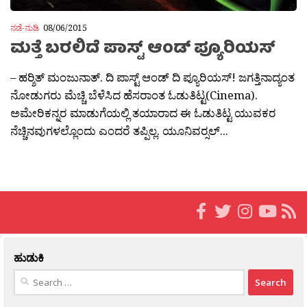
ನಡೆ-ನುಡಿ
08/06/2015
ಮತ್ತೆ ಬರಲಿದೆ ಪಾಸ್ಟ್ ಆಂಡ್ ಪ್ಯೂರಿಯಸ್
– ಹರ‍್ಶಿತ್ ಮಂಜುನಾತ್. ದಿ ಪಾಸ್ಟ್ ಆಂಡ್ ದಿ ಪ್ಯೂರಿಯಸ್! ಜಗತ್ತಿನಾದ್ಯಂತ
ನೋಡುಗರು ಮೆಚ್ಚಿ ಬೆಳೆಸಿದ ಹೆಸರಾಂತ ಓಡುತಿಟ್ಟ(Cinema).
ಅಮೇರಿಕನ್ನರ ಮಾಡುಗೆಯಲ್ಲಿ ತಯಾರಾದ ಈ ಓಡುತಿಟ್ಟ ಯುವಕರ
ನೆಚ್ಚಿನವುಗಳಲ್ಲೊಂದು ಎಂದರೆ ತಪ್ಪಿಲ್ಲ. ಯೂನಿವರ‍್ಸಲ್...
ಹುಡುಕಿ
Search
for: