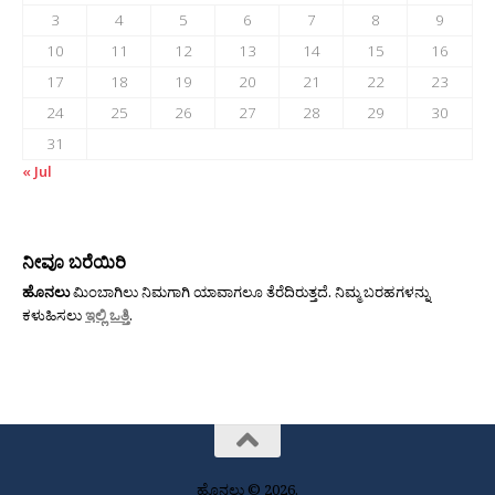
3
4
5
6
7
8
9
10
11
12
13
14
15
16
17
18
19
20
21
22
23
24
25
26
27
28
29
30
31
« Jul
ನೀವೂ ಬರೆಯಿರಿ
ಹೊನಲು
ಮಿಂಬಾಗಿಲು ನಿಮಗಾಗಿ ಯಾವಾಗಲೂ ತೆರೆದಿರುತ್ತದೆ. ನಿಮ್ಮ ಬರಹಗಳನ್ನು
ಕಳುಹಿಸಲು
ಇಲ್ಲಿ ಒತ್ತಿ
.
ಹೊನಲು © 2026.