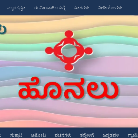
ಎಲ್ಲರಕನ್ನಡ
ಈ ಮಿಂಬಾಗಿಲ ಬಗ್ಗೆ
ಕಡತಗಳು
ವೀಡಿಯೋಗಳು
ು
ಸುತ್ತಾಟ
ಆಟೋಟ
ವಚನಗಳು
ತನ್ನೇಳಿಗೆ
ಹಿನ್ನಡವಳಿ
ಗ್ಯಾಜೆ