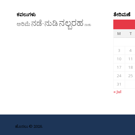
ಕವಲುಗಳು
ತೇದಿಮಣೆ
ನಲ್ಬರಹ
ನಡೆ-ನುಡಿ
ಅರಿಮೆ
ನಾಡು
M
T
3
4
10
11
17
18
24
25
31
« Jul
ಹೊನಲು © 2026.