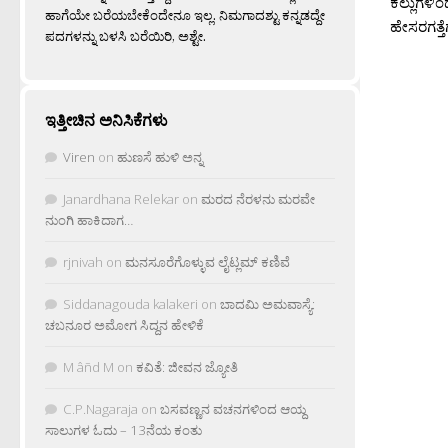
ಕಲ್ಲುಗಳಿಂ
ಹಾಗೆಯೇ ಬರೆಯಬೇಕೆಂದೇನೂ ಇಲ್ಲ. ನಿಮಗಾದಶ್ಟು ಕನ್ನಡದ್ದೇ
ಹೇಸರಗತ್ತೆ
ಪದಗಳನ್ನು ಬಳಸಿ ಬರೆಯಿರಿ, ಅಶ್ಟೇ.
ಇತ್ತೀಚಿನ ಅನಿಸಿಕೆಗಳು
Viren
on
ಹುಣಸೆ ಹುಳಿ ಅನ್ನ
Janardhana Relekar
on
ಮರದ ನೆರಳನು ಮರವೇ
ನುಂಗಿ ಹಾಕಿದಾಗ…
rjnivah
on
ಮನಸೂರೆಗೊಳ್ಳುವ ಲೈಟ್ಲಮ್ ಕಣಿವೆ
Siddanagouda kalakeri
on
ಬಾದಮಿ ಅಮವಾಸ್ಯೆ:
ಚಬನೂರ ಅಮೋಗ ಸಿದ್ದನ ಹೇಳಿಕೆ
M âñd M
on
ಕವಿತೆ: ಜೀವನ ಜ್ಯೋತಿ
C.P.Nagaraja
on
ಬಸವಣ್ಣನ ವಚನಗಳಿಂದ ಆಯ್ದ
ಸಾಲುಗಳ ಓದು – 13ನೆಯ ಕಂತು