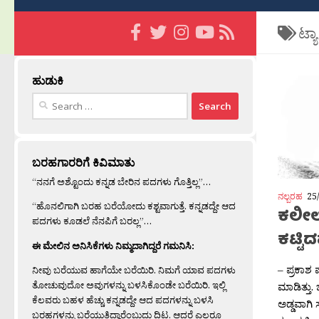
ಟ್ಯ
ಹುಡುಕಿ
Search
for:
ಬರಹಗಾರರಿಗೆ ಕಿವಿಮಾತು
“ನನಗೆ ಅಶ್ಟೊಂದು ಕನ್ನಡ ಬೇರಿನ ಪದಗಳು ಗೊತ್ತಿಲ್ಲ”…
ನಲ್ಬರಹ
25
“ಹೊನಲಿಗಾಗಿ ಬರಹ ಬರೆಯೋದು ಕಶ್ಟವಾಗುತ್ತೆ. ಕನ್ನಡದ್ದೇ ಆದ
ಕಲೀಲ್
ಪದಗಳು ಕೂಡಲೆ ನೆನಪಿಗೆ ಬರಲ್ಲ”…
ಕಟ್ಟಿ
ಈ ಮೇಲಿನ ಅನಿಸಿಕೆಗಳು ನಿಮ್ಮದಾಗಿದ್ದರೆ ಗಮನಿಸಿ:
– ಪ್ರಕಾಶ 
ನೀವು ಬರೆಯುವ ಹಾಗೆಯೇ ಬರೆಯಿರಿ. ನಿಮಗೆ ಯಾವ ಪದಗಳು
ತೋಚುವುದೋ ಅವುಗಳನ್ನು ಬಳಸಿಕೊಂಡೇ ಬರೆಯಿರಿ. ಇಲ್ಲಿ
ಮಾಡಿತ್ತು
ಕೆಲವರು ಬಹಳ ಹೆಚ್ಚು ಕನ್ನಡದ್ದೇ ಆದ ಪದಗಳನ್ನು ಬಳಸಿ
ಅಡ್ಡವಾಗಿ 
ಬರಹಗಳನ್ನು ಬರೆಯುತ್ತಿದ್ದಾರೆಂಬುದು ದಿಟ. ಆದರೆ ಎಲ್ಲರೂ