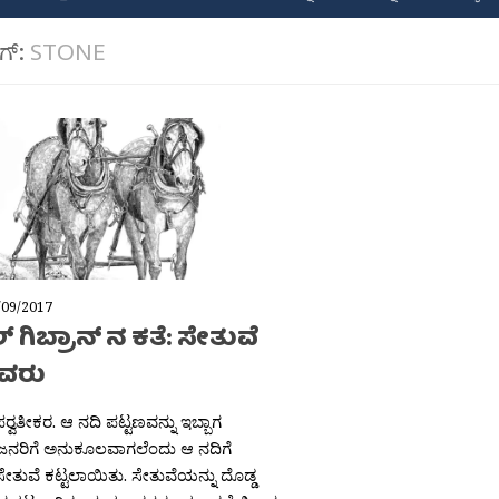
ಾಗ್:
STONE
/09/2017
 ಗಿಬ್ರಾನ್ ನ ಕತೆ: ಸೇತುವೆ
ದವರು
ಪರ‍್ವತೀಕರ. ಆ ನದಿ ಪಟ್ಟಣವನ್ನು ಇಬ್ಬಾಗ
. ಜನರಿಗೆ ಅನುಕೂಲವಾಗಲೆಂದು ಆ ನದಿಗೆ
ಸೇತುವೆ ಕಟ್ಟಲಾಯಿತು. ಸೇತುವೆಯನ್ನು ದೊಡ್ಡ