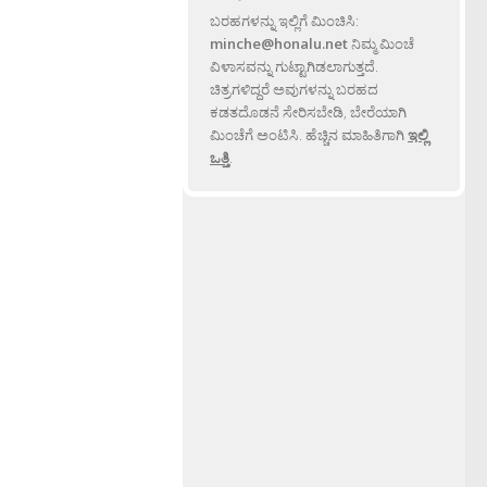
ಬರಹಗಳನ್ನು ಇಲ್ಲಿಗೆ ಮಿಂಚಿಸಿ:
minche@honalu.net
ನಿಮ್ಮ ಮಿಂಚೆ
ವಿಳಾಸವನ್ನು ಗುಟ್ಟಾಗಿಡಲಾಗುತ್ತದೆ.
ಚಿತ್ರಗಳಿದ್ದರೆ ಅವುಗಳನ್ನು ಬರಹದ
ಕಡತದೊಡನೆ ಸೇರಿಸಬೇಡಿ, ಬೇರೆಯಾಗಿ
ಮಿಂಚೆಗೆ ಅಂಟಿಸಿ. ಹೆಚ್ಚಿನ ಮಾಹಿತಿಗಾಗಿ
ಇಲ್ಲಿ
ಒತ್ತಿ
.