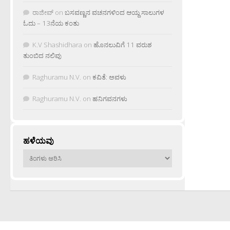
ರಾಜೀವ್
on
ಬಸವಣ್ಣನ ವಚನಗಳಿಂದ ಆಯ್ದ ಸಾಲುಗಳ
ಓದು – 13ನೆಯ ಕಂತು
K.V Shashidhara
on
ಹೊನಲುವಿಗೆ 11 ವರುಶ
ತುಂಬಿದ ನಲಿವು
Raghuramu N.V.
on
ಕವಿತೆ: ಅವಳು
Raghuramu N.V.
on
ಹನಿಗವನಗಳು
ಹಳೆಯವು
ಹಳೆಯವು